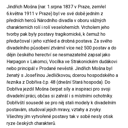
Jindřich Mošna (nar. 1.srpna 1837 v Praze, zemřel
6.května 1911 v Praze) byl ve své době jedním z
předních herců Národního divadla v oboru vážných
charakterních rolí i rolí veseloherních. Vrcholem jeho
tvorby pak byly postavy tragikomické, k čemuž ho
předurčoval i jeho vzhled a drobná postava. Za svého
divadelního působení ztvárnil více než 500 postav a do
dějin českého herectví se nesmazatelně zapsal jako
Harpagon v Lakomci, Vocílka ve Strakonickém dudákovi
nebo principál v Prodané nevěstě. Jindřich Mošna byl
ženatý s Josefínou Jedličkovou, dcerou hospodského a
řezníka z Dobříva č.p. 48 (dnešní Stará hospoda). Do
Dobříva jezdil Mošna čerpat síly a inspiraci pro svoji
divadelní práci, občas si zahrál i s místními ochotníky.
Dobřívští sousedé se pro něj stali modely k divadelním
postavám, studoval jejich mravy, vztahy a zvyky.
Všechny jím vytvořené postavy tak v sobě nesly otisk
ryze českých charakterů.