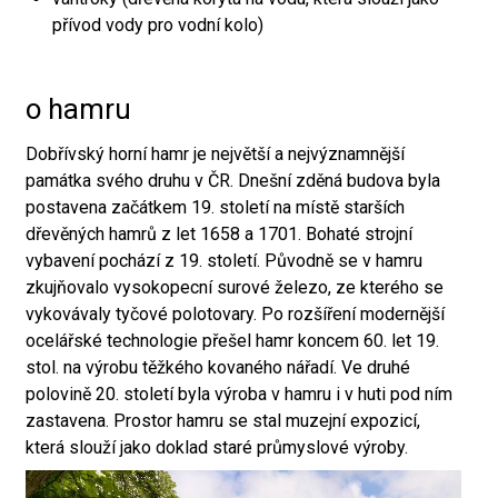
přívod vody pro vodní kolo)
o hamru
Dobřívský horní hamr je největší a nejvýznamnější
památka svého druhu v ČR. Dnešní zděná budova byla
postavena začátkem 19. století na místě starších
dřevěných hamrů z let 1658 a 1701. Bohaté strojní
vybavení pochází z 19. století. Původně se v hamru
zkujňovalo vysokopecní surové železo, ze kterého se
vykovávaly tyčové polotovary. Po rozšíření modernější
ocelářské technologie přešel hamr koncem 60. let 19.
stol. na výrobu těžkého kovaného nářadí. Ve druhé
polovině 20. století byla výroba v hamru i v huti pod ním
zastavena. Prostor hamru se stal muzejní expozicí,
která slouží jako doklad staré průmyslové výroby.