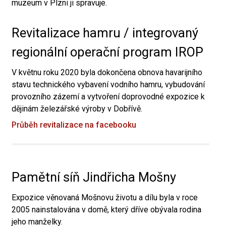
muzeum v Plzni ji spravuje.
Revitalizace hamru / integrovaný
regionální operační program IROP
V květnu roku 2020 byla dokončena obnova havarijního
stavu technického vybavení vodního hamru, vybudování
provozního zázemí a vytvoření doprovodné expozice k
dějinám železářské výroby v Dobřívě.
Průběh revitalizace na facebooku
Pamětní síň Jindřicha Mošny
Expozice věnovaná Mošnovu životu a dílu byla v roce
2005 nainstalována v domě, který dříve obývala rodina
jeho manželky.