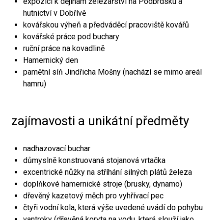
expozici k dějinám železářství na Podbrdsku a
hutnictví v Dobřívě
kovářskou výheň a předváděcí pracoviště kovářů
kovářské práce pod buchary
ruční práce na kovadlině
Hamernický den
pamětní síň Jindřicha Mošny (nachází se mimo areál
hamru)
zajímavosti a unikátní předměty
nadhazovací buchar
důmyslně konstruovaná stojanová vrtačka
excentrické nůžky na stříhání silných plátů železa
doplňkové hamernické stroje (brusky, dynamo)
dřevěný kazetový měch pro vyhřívací pec
čtyři vodní kola, která výše uvedené uvádí do pohybu
vantroky (dřevěná koryta na vodu, která slouží jako