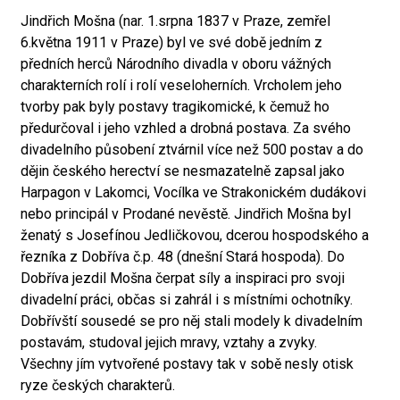
Jindřich Mošna (nar. 1.srpna 1837 v Praze, zemřel
6.května 1911 v Praze) byl ve své době jedním z
předních herců Národního divadla v oboru vážných
charakterních rolí i rolí veseloherních. Vrcholem jeho
tvorby pak byly postavy tragikomické, k čemuž ho
předurčoval i jeho vzhled a drobná postava. Za svého
divadelního působení ztvárnil více než 500 postav a do
dějin českého herectví se nesmazatelně zapsal jako
Harpagon v Lakomci, Vocílka ve Strakonickém dudákovi
nebo principál v Prodané nevěstě. Jindřich Mošna byl
ženatý s Josefínou Jedličkovou, dcerou hospodského a
řezníka z Dobříva č.p. 48 (dnešní Stará hospoda). Do
Dobříva jezdil Mošna čerpat síly a inspiraci pro svoji
divadelní práci, občas si zahrál i s místními ochotníky.
Dobřívští sousedé se pro něj stali modely k divadelním
postavám, studoval jejich mravy, vztahy a zvyky.
Všechny jím vytvořené postavy tak v sobě nesly otisk
ryze českých charakterů.