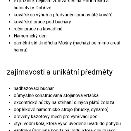
expozici k dějinám železářství na Podbrdsku a
hutnictví v Dobřívě
kovářskou výheň a předváděcí pracoviště kovářů
kovářské práce pod buchary
ruční práce na kovadlině
Hamernický den
pamětní síň Jindřicha Mošny (nachází se mimo areál
hamru)
zajímavosti a unikátní předměty
nadhazovací buchar
důmyslně konstruovaná stojanová vrtačka
excentrické nůžky na stříhání silných plátů železa
doplňkové hamernické stroje (brusky, dynamo)
dřevěný kazetový měch pro vyhřívací pec
čtyři vodní kola, která výše uvedené uvádí do pohybu
vantroky (dřevěná koryta na vodu, která slouží jako