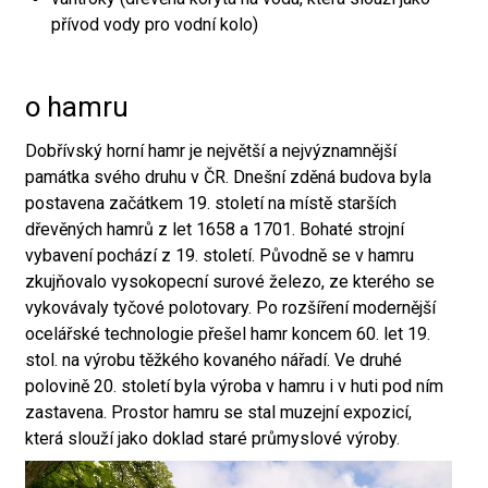
přívod vody pro vodní kolo)
o hamru
Dobřívský horní hamr je největší a nejvýznamnější
památka svého druhu v ČR. Dnešní zděná budova byla
postavena začátkem 19. století na místě starších
dřevěných hamrů z let 1658 a 1701. Bohaté strojní
vybavení pochází z 19. století. Původně se v hamru
zkujňovalo vysokopecní surové železo, ze kterého se
vykovávaly tyčové polotovary. Po rozšíření modernější
ocelářské technologie přešel hamr koncem 60. let 19.
stol. na výrobu těžkého kovaného nářadí. Ve druhé
polovině 20. století byla výroba v hamru i v huti pod ním
zastavena. Prostor hamru se stal muzejní expozicí,
která slouží jako doklad staré průmyslové výroby.