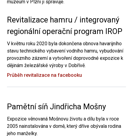
muzeum v Plzni ji spravuje.
Revitalizace hamru / integrovaný
regionální operační program IROP
V květnu roku 2020 byla dokončena obnova havarijního
stavu technického vybavení vodního hamru, vybudování
provozního zázemí a vytvoření doprovodné expozice k
dějinám železářské výroby v Dobřívě.
Průběh revitalizace na facebooku
Pamětní síň Jindřicha Mošny
Expozice věnovaná Mošnovu životu a dílu byla v roce
2005 nainstalována v domě, který dříve obývala rodina
jeho manželky.