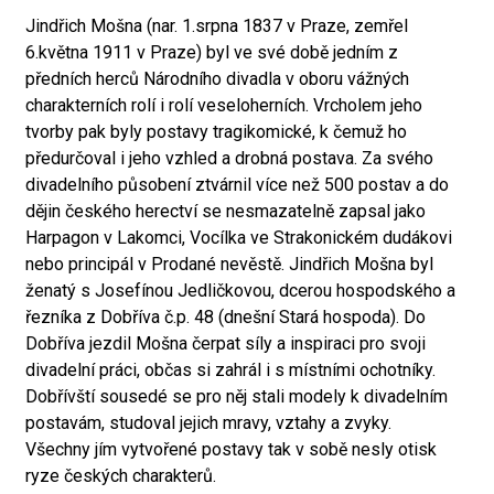
Jindřich Mošna (nar. 1.srpna 1837 v Praze, zemřel
6.května 1911 v Praze) byl ve své době jedním z
předních herců Národního divadla v oboru vážných
charakterních rolí i rolí veseloherních. Vrcholem jeho
tvorby pak byly postavy tragikomické, k čemuž ho
předurčoval i jeho vzhled a drobná postava. Za svého
divadelního působení ztvárnil více než 500 postav a do
dějin českého herectví se nesmazatelně zapsal jako
Harpagon v Lakomci, Vocílka ve Strakonickém dudákovi
nebo principál v Prodané nevěstě. Jindřich Mošna byl
ženatý s Josefínou Jedličkovou, dcerou hospodského a
řezníka z Dobříva č.p. 48 (dnešní Stará hospoda). Do
Dobříva jezdil Mošna čerpat síly a inspiraci pro svoji
divadelní práci, občas si zahrál i s místními ochotníky.
Dobřívští sousedé se pro něj stali modely k divadelním
postavám, studoval jejich mravy, vztahy a zvyky.
Všechny jím vytvořené postavy tak v sobě nesly otisk
ryze českých charakterů.