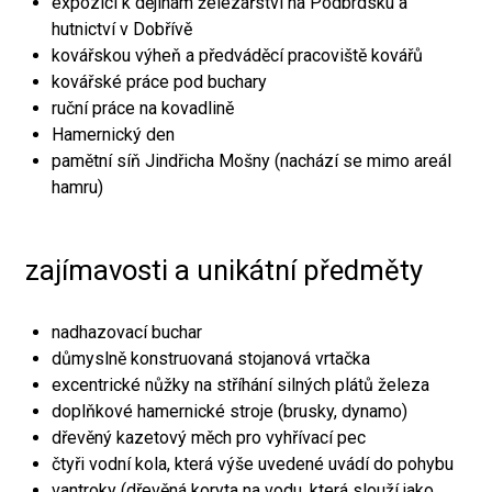
expozici k dějinám železářství na Podbrdsku a
hutnictví v Dobřívě
kovářskou výheň a předváděcí pracoviště kovářů
kovářské práce pod buchary
ruční práce na kovadlině
Hamernický den
pamětní síň Jindřicha Mošny (nachází se mimo areál
hamru)
zajímavosti a unikátní předměty
nadhazovací buchar
důmyslně konstruovaná stojanová vrtačka
excentrické nůžky na stříhání silných plátů železa
doplňkové hamernické stroje (brusky, dynamo)
dřevěný kazetový měch pro vyhřívací pec
čtyři vodní kola, která výše uvedené uvádí do pohybu
vantroky (dřevěná koryta na vodu, která slouží jako