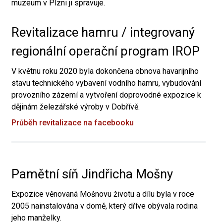
muzeum v Plzni ji spravuje.
Revitalizace hamru / integrovaný
regionální operační program IROP
V květnu roku 2020 byla dokončena obnova havarijního
stavu technického vybavení vodního hamru, vybudování
provozního zázemí a vytvoření doprovodné expozice k
dějinám železářské výroby v Dobřívě.
Průběh revitalizace na facebooku
Pamětní síň Jindřicha Mošny
Expozice věnovaná Mošnovu životu a dílu byla v roce
2005 nainstalována v domě, který dříve obývala rodina
jeho manželky.