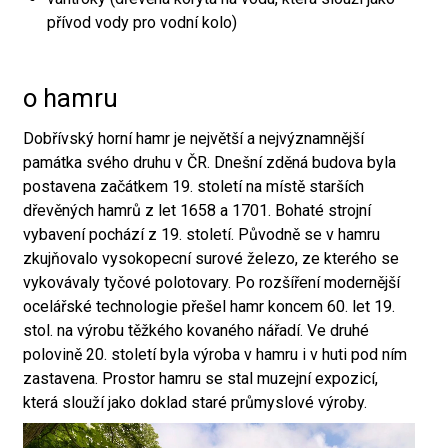
přívod vody pro vodní kolo)
o hamru
Dobřívský horní hamr je největší a nejvýznamnější
památka svého druhu v ČR. Dnešní zděná budova byla
postavena začátkem 19. století na místě starších
dřevěných hamrů z let 1658 a 1701. Bohaté strojní
vybavení pochází z 19. století. Původně se v hamru
zkujňovalo vysokopecní surové železo, ze kterého se
vykovávaly tyčové polotovary. Po rozšíření modernější
ocelářské technologie přešel hamr koncem 60. let 19.
stol. na výrobu těžkého kovaného nářadí. Ve druhé
polovině 20. století byla výroba v hamru i v huti pod ním
zastavena. Prostor hamru se stal muzejní expozicí,
která slouží jako doklad staré průmyslové výroby.