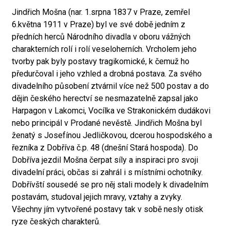
Jindřich Mošna (nar. 1.srpna 1837 v Praze, zemřel
6.května 1911 v Praze) byl ve své době jedním z
předních herců Národního divadla v oboru vážných
charakterních rolí i rolí veseloherních. Vrcholem jeho
tvorby pak byly postavy tragikomické, k čemuž ho
předurčoval i jeho vzhled a drobná postava. Za svého
divadelního působení ztvárnil více než 500 postav a do
dějin českého herectví se nesmazatelně zapsal jako
Harpagon v Lakomci, Vocílka ve Strakonickém dudákovi
nebo principál v Prodané nevěstě. Jindřich Mošna byl
ženatý s Josefínou Jedličkovou, dcerou hospodského a
řezníka z Dobříva č.p. 48 (dnešní Stará hospoda). Do
Dobříva jezdil Mošna čerpat síly a inspiraci pro svoji
divadelní práci, občas si zahrál i s místními ochotníky.
Dobřívští sousedé se pro něj stali modely k divadelním
postavám, studoval jejich mravy, vztahy a zvyky.
Všechny jím vytvořené postavy tak v sobě nesly otisk
ryze českých charakterů.