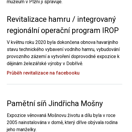
muzeum v Plzni ji spravuje.
Revitalizace hamru / integrovaný
regionální operační program IROP
V květnu roku 2020 byla dokončena obnova havarijního
stavu technického vybavení vodního hamru, vybudování
provozního zázemí a vytvoření doprovodné expozice k
dějinám železářské výroby v Dobřívě.
Průběh revitalizace na facebooku
Pamětní síň Jindřicha Mošny
Expozice věnovaná Mošnovu životu a dílu byla v roce
2005 nainstalována v domě, který dříve obývala rodina
jeho manželky.