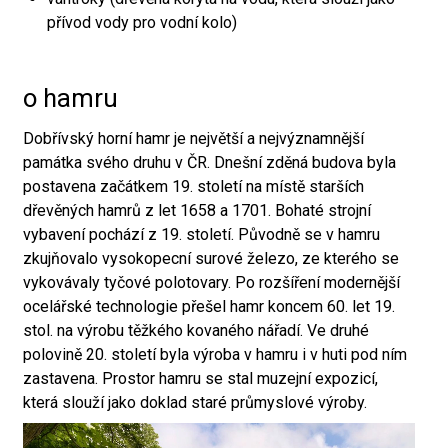
přívod vody pro vodní kolo)
o hamru
Dobřívský horní hamr je největší a nejvýznamnější
památka svého druhu v ČR. Dnešní zděná budova byla
postavena začátkem 19. století na místě starších
dřevěných hamrů z let 1658 a 1701. Bohaté strojní
vybavení pochází z 19. století. Původně se v hamru
zkujňovalo vysokopecní surové železo, ze kterého se
vykovávaly tyčové polotovary. Po rozšíření modernější
ocelářské technologie přešel hamr koncem 60. let 19.
stol. na výrobu těžkého kovaného nářadí. Ve druhé
polovině 20. století byla výroba v hamru i v huti pod ním
zastavena. Prostor hamru se stal muzejní expozicí,
která slouží jako doklad staré průmyslové výroby.