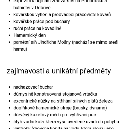
expozici k dějinám železářství na Podbrdsku a
hutnictví v Dobřívě
kovářskou výheň a předváděcí pracoviště kovářů
kovářské práce pod buchary
ruční práce na kovadlině
Hamernický den
pamětní síň Jindřicha Mošny (nachází se mimo areál
hamru)
zajímavosti a unikátní předměty
nadhazovací buchar
důmyslně konstruovaná stojanová vrtačka
excentrické nůžky na stříhání silných plátů železa
doplňkové hamernické stroje (brusky, dynamo)
dřevěný kazetový měch pro vyhřívací pec
čtyři vodní kola, která výše uvedené uvádí do pohybu
vantroky (dřevěná koryta na vodu, která slouží jako