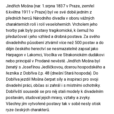
Jindřich Mošna (nar. 1.srpna 1837 v Praze, zemřel
6.května 1911 v Praze) byl ve své době jedním z
předních herců Národního divadla v oboru vážných
charakterních rolí i rolí veseloherních. Vrcholem jeho
tvorby pak byly postavy tragikomické, k čemuž ho
předurčoval i jeho vzhled a drobná postava. Za svého
divadelního působení ztvárnil více než 500 postav a do
dějin českého herectví se nesmazatelně zapsal jako
Harpagon v Lakomci, Vocílka ve Strakonickém dudákovi
nebo principál v Prodané nevěstě. Jindřich Mošna byl
ženatý s Josefínou Jedličkovou, dcerou hospodského a
řezníka z Dobříva č.p. 48 (dnešní Stará hospoda). Do
Dobříva jezdil Mošna čerpat síly a inspiraci pro svoji
divadelní práci, občas si zahrál i s místními ochotníky.
Dobřívští sousedé se pro něj stali modely k divadelním
postavám, studoval jejich mravy, vztahy a zvyky.
Všechny jím vytvořené postavy tak v sobě nesly otisk
ryze českých charakterů.