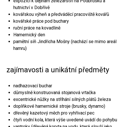
expozici k dějinám železářství na Podbrdsku a
hutnictví v Dobřívě
kovářskou výheň a předváděcí pracoviště kovářů
kovářské práce pod buchary
ruční práce na kovadlině
Hamernický den
pamětní síň Jindřicha Mošny (nachází se mimo areál
hamru)
zajímavosti a unikátní předměty
nadhazovací buchar
důmyslně konstruovaná stojanová vrtačka
excentrické nůžky na stříhání silných plátů železa
doplňkové hamernické stroje (brusky, dynamo)
dřevěný kazetový měch pro vyhřívací pec
čtyři vodní kola, která výše uvedené uvádí do pohybu
vantroky (dřevěná koryta na vodu, která slouží jako