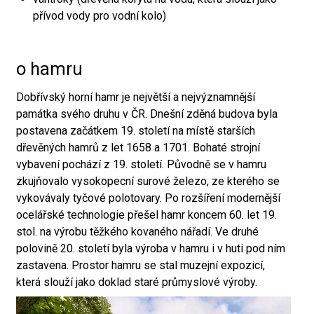
přívod vody pro vodní kolo)
o hamru
Dobřívský horní hamr je největší a nejvýznamnější
památka svého druhu v ČR. Dnešní zděná budova byla
postavena začátkem 19. století na místě starších
dřevěných hamrů z let 1658 a 1701. Bohaté strojní
vybavení pochází z 19. století. Původně se v hamru
zkujňovalo vysokopecní surové železo, ze kterého se
vykovávaly tyčové polotovary. Po rozšíření modernější
ocelářské technologie přešel hamr koncem 60. let 19.
stol. na výrobu těžkého kovaného nářadí. Ve druhé
polovině 20. století byla výroba v hamru i v huti pod ním
zastavena. Prostor hamru se stal muzejní expozicí,
která slouží jako doklad staré průmyslové výroby.