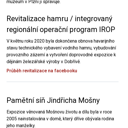
muzeum v Plzni ji spravuje.
Revitalizace hamru / integrovaný
regionální operační program IROP
V květnu roku 2020 byla dokončena obnova havarijního
stavu technického vybavení vodního hamru, vybudování
provozního zázemí a vytvoření doprovodné expozice k
dějinám železářské výroby v Dobřívě.
Průběh revitalizace na facebooku
Pamětní síň Jindřicha Mošny
Expozice věnovaná Mošnovu životu a dílu byla v roce
2005 nainstalována v domě, který dříve obývala rodina
jeho manželky.