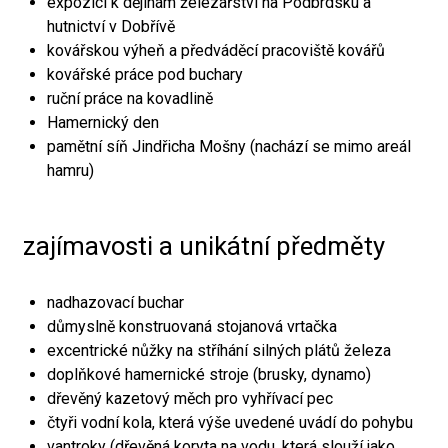
expozici k dějinám železářství na Podbrdsku a
hutnictví v Dobřívě
kovářskou výheň a předváděcí pracoviště kovářů
kovářské práce pod buchary
ruční práce na kovadlině
Hamernický den
pamětní síň Jindřicha Mošny (nachází se mimo areál
hamru)
zajímavosti a unikátní předměty
nadhazovací buchar
důmyslně konstruovaná stojanová vrtačka
excentrické nůžky na stříhání silných plátů železa
doplňkové hamernické stroje (brusky, dynamo)
dřevěný kazetový měch pro vyhřívací pec
čtyři vodní kola, která výše uvedené uvádí do pohybu
vantroky (dřevěná koryta na vodu, která slouží jako