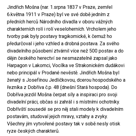
Jindřich Mošna (nar. 1.srpna 1837 v Praze, zemřel
6.května 1911 v Praze) byl ve své době jedním z
předních herců Národního divadla v oboru vážných
charakterních rolí i rolí veseloherních. Vrcholem jeho
tvorby pak byly postavy tragikomické, k čemuž ho
předurčoval i jeho vzhled a drobná postava. Za svého
divadelního působení ztvárnil více než 500 postav a do
dějin českého herectví se nesmazatelně zapsal jako
Harpagon v Lakomci, Vocílka ve Strakonickém dudákovi
nebo principál v Prodané nevěstě. Jindřich Mošna byl
ženatý s Josefínou Jedličkovou, dcerou hospodského a
řezníka z Dobříva č.p. 48 (dnešní Stará hospoda). Do
Dobříva jezdil Mošna čerpat síly a inspiraci pro svoji
divadelní práci, občas si zahrál i s místními ochotníky.
Dobřívští sousedé se pro něj stali modely k divadelním
postavám, studoval jejich mravy, vztahy a zvyky.
Všechny jím vytvořené postavy tak v sobě nesly otisk
ryze českých charakterů.