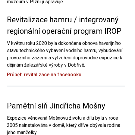
muzeum v Plzni ji spravuje.
Revitalizace hamru / integrovaný
regionální operační program IROP
V květnu roku 2020 byla dokončena obnova havarijního
stavu technického vybavení vodního hamru, vybudování
provozního zázemí a vytvoření doprovodné expozice k
dějinám železářské výroby v Dobřívě.
Průběh revitalizace na facebooku
Pamětní síň Jindřicha Mošny
Expozice věnovaná Mošnovu životu a dílu byla v roce
2005 nainstalována v domě, který dříve obývala rodina
jeho manželky.