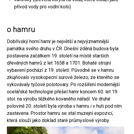
přívod vody pro vodní kolo)
o hamru
Dobřívský horní hamr je největší a nejvýznamnější
památka svého druhu v ČR. Dnešní zděná budova byla
postavena začátkem 19. století na místě starších
dřevěných hamrů z let 1658 a 1701. Bohaté strojní
vybavení pochází z 19. století. Původně se v hamru
zkujňovalo vysokopecní surové železo, ze kterého se
vykovávaly tyčové polotovary. Po rozšíření modernější
ocelářské technologie přešel hamr koncem 60. let 19.
stol. na výrobu těžkého kovaného nářadí. Ve druhé
polovině 20. století byla výroba v hamru i v huti pod ním
zastavena. Prostor hamru se stal muzejní expozicí,
která slouží jako doklad staré průmyslové výroby.