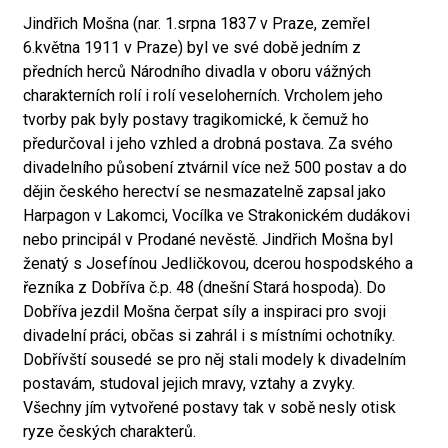
Jindřich Mošna (nar. 1.srpna 1837 v Praze, zemřel
6.května 1911 v Praze) byl ve své době jedním z
předních herců Národního divadla v oboru vážných
charakterních rolí i rolí veseloherních. Vrcholem jeho
tvorby pak byly postavy tragikomické, k čemuž ho
předurčoval i jeho vzhled a drobná postava. Za svého
divadelního působení ztvárnil více než 500 postav a do
dějin českého herectví se nesmazatelně zapsal jako
Harpagon v Lakomci, Vocílka ve Strakonickém dudákovi
nebo principál v Prodané nevěstě. Jindřich Mošna byl
ženatý s Josefínou Jedličkovou, dcerou hospodského a
řezníka z Dobříva č.p. 48 (dnešní Stará hospoda). Do
Dobříva jezdil Mošna čerpat síly a inspiraci pro svoji
divadelní práci, občas si zahrál i s místními ochotníky.
Dobřívští sousedé se pro něj stali modely k divadelním
postavám, studoval jejich mravy, vztahy a zvyky.
Všechny jím vytvořené postavy tak v sobě nesly otisk
ryze českých charakterů.