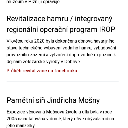
muzeum v Plzni ji spravuje.
Revitalizace hamru / integrovaný
regionální operační program IROP
V květnu roku 2020 byla dokončena obnova havarijního
stavu technického vybavení vodního hamru, vybudování
provozního zázemí a vytvoření doprovodné expozice k
dějinám železářské výroby v Dobřívě.
Průběh revitalizace na facebooku
Pamětní síň Jindřicha Mošny
Expozice věnovaná Mošnovu životu a dílu byla v roce
2005 nainstalována v domě, který dříve obývala rodina
jeho manželky.