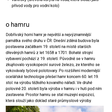
přívod vody pro vodní kolo)
o hamru
Dobřívský horní hamr je největší a nejvýznamnější
památka svého druhu v ČR. Dnešní zděná budova byla
postavena začátkem 19. století na místě starších
dřevěných hamrů z let 1658 a 1701. Bohaté strojní
vybavení pochází z 19. století. Původně se v hamru
zkujňovalo vysokopecní surové železo, ze kterého se
vykovávaly tyčové polotovary. Po rozšíření modernější
ocelářské technologie přešel hamr koncem 60. let 19.
stol. na výrobu těžkého kovaného nářadí. Ve druhé
polovině 20. století byla výroba v hamru i v huti pod ním
zastavena. Prostor hamru se stal muzejní expozicí,
která slouží jako doklad staré průmyslové výroby.