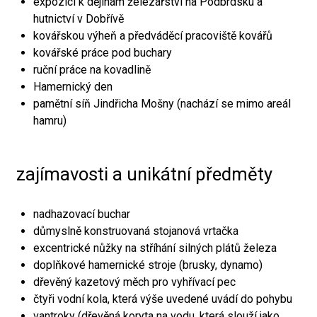
expozici k dějinám železářství na Podbrdsku a
hutnictví v Dobřívě
kovářskou výheň a předváděcí pracoviště kovářů
kovářské práce pod buchary
ruční práce na kovadlině
Hamernický den
pamětní síň Jindřicha Mošny (nachází se mimo areál
hamru)
zajímavosti a unikátní předměty
nadhazovací buchar
důmyslně konstruovaná stojanová vrtačka
excentrické nůžky na stříhání silných plátů železa
doplňkové hamernické stroje (brusky, dynamo)
dřevěný kazetový měch pro vyhřívací pec
čtyři vodní kola, která výše uvedené uvádí do pohybu
vantroky (dřevěná koryta na vodu, která slouží jako