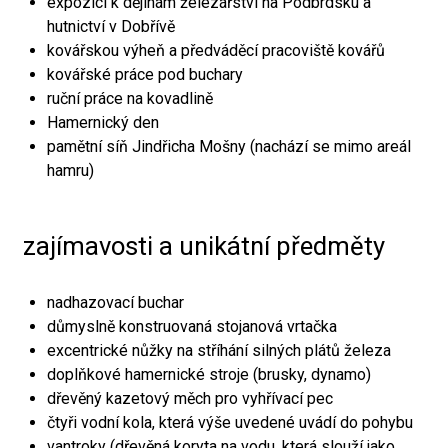
expozici k dějinám železářství na Podbrdsku a
hutnictví v Dobřívě
kovářskou výheň a předváděcí pracoviště kovářů
kovářské práce pod buchary
ruční práce na kovadlině
Hamernický den
pamětní síň Jindřicha Mošny (nachází se mimo areál
hamru)
zajímavosti a unikátní předměty
nadhazovací buchar
důmyslně konstruovaná stojanová vrtačka
excentrické nůžky na stříhání silných plátů železa
doplňkové hamernické stroje (brusky, dynamo)
dřevěný kazetový měch pro vyhřívací pec
čtyři vodní kola, která výše uvedené uvádí do pohybu
vantroky (dřevěná koryta na vodu, která slouží jako