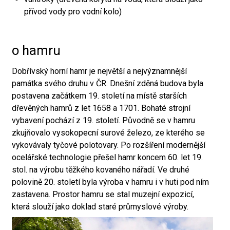
přívod vody pro vodní kolo)
o hamru
Dobřívský horní hamr je největší a nejvýznamnější
památka svého druhu v ČR. Dnešní zděná budova byla
postavena začátkem 19. století na místě starších
dřevěných hamrů z let 1658 a 1701. Bohaté strojní
vybavení pochází z 19. století. Původně se v hamru
zkujňovalo vysokopecní surové železo, ze kterého se
vykovávaly tyčové polotovary. Po rozšíření modernější
ocelářské technologie přešel hamr koncem 60. let 19.
stol. na výrobu těžkého kovaného nářadí. Ve druhé
polovině 20. století byla výroba v hamru i v huti pod ním
zastavena. Prostor hamru se stal muzejní expozicí,
která slouží jako doklad staré průmyslové výroby.