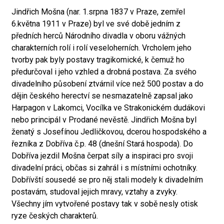
Jindřich Mošna (nar. 1.srpna 1837 v Praze, zemřel
6.května 1911 v Praze) byl ve své době jedním z
předních herců Národního divadla v oboru vážných
charakterních rolí i rolí veseloherních. Vrcholem jeho
tvorby pak byly postavy tragikomické, k čemuž ho
předurčoval i jeho vzhled a drobná postava. Za svého
divadelního působení ztvárnil více než 500 postav a do
dějin českého herectví se nesmazatelně zapsal jako
Harpagon v Lakomci, Vocílka ve Strakonickém dudákovi
nebo principál v Prodané nevěstě. Jindřich Mošna byl
ženatý s Josefínou Jedličkovou, dcerou hospodského a
řezníka z Dobříva č.p. 48 (dnešní Stará hospoda). Do
Dobříva jezdil Mošna čerpat síly a inspiraci pro svoji
divadelní práci, občas si zahrál i s místními ochotníky.
Dobřívští sousedé se pro něj stali modely k divadelním
postavám, studoval jejich mravy, vztahy a zvyky.
Všechny jím vytvořené postavy tak v sobě nesly otisk
ryze českých charakterů.