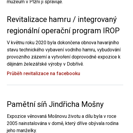
muzeum v Plzni ji spravuje.
Revitalizace hamru / integrovaný
regionální operační program IROP
V květnu roku 2020 byla dokončena obnova havarijního
stavu technického vybavení vodního hamru, vybudování
provozního zázemí a vytvoření doprovodné expozice k
dějinám železářské výroby v Dobřívě.
Průběh revitalizace na facebooku
Pamětní síň Jindřicha Mošny
Expozice věnovaná Mošnovu životu a dílu byla v roce
2005 nainstalována v domě, který dříve obývala rodina
jeho manželky.