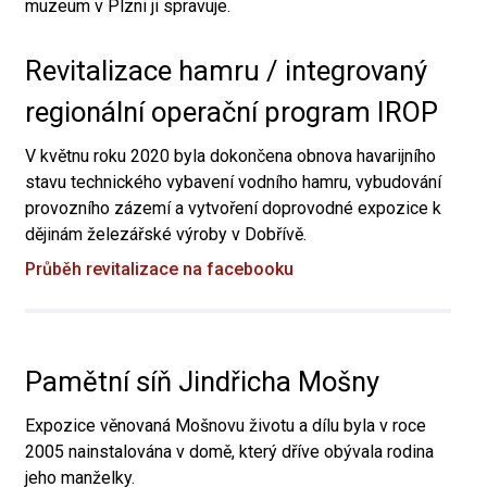
muzeum v Plzni ji spravuje.
Revitalizace hamru / integrovaný
regionální operační program IROP
V květnu roku 2020 byla dokončena obnova havarijního
stavu technického vybavení vodního hamru, vybudování
provozního zázemí a vytvoření doprovodné expozice k
dějinám železářské výroby v Dobřívě.
Průběh revitalizace na facebooku
Pamětní síň Jindřicha Mošny
Expozice věnovaná Mošnovu životu a dílu byla v roce
2005 nainstalována v domě, který dříve obývala rodina
jeho manželky.