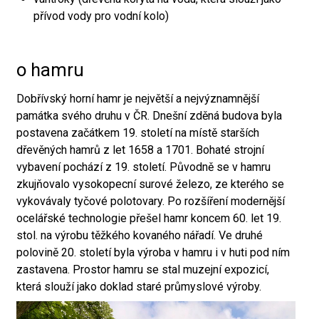
přívod vody pro vodní kolo)
o hamru
Dobřívský horní hamr je největší a nejvýznamnější
památka svého druhu v ČR. Dnešní zděná budova byla
postavena začátkem 19. století na místě starších
dřevěných hamrů z let 1658 a 1701. Bohaté strojní
vybavení pochází z 19. století. Původně se v hamru
zkujňovalo vysokopecní surové železo, ze kterého se
vykovávaly tyčové polotovary. Po rozšíření modernější
ocelářské technologie přešel hamr koncem 60. let 19.
stol. na výrobu těžkého kovaného nářadí. Ve druhé
polovině 20. století byla výroba v hamru i v huti pod ním
zastavena. Prostor hamru se stal muzejní expozicí,
která slouží jako doklad staré průmyslové výroby.