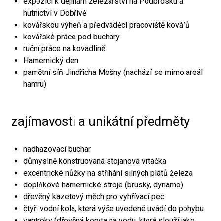
expozici k dějinám železářství na Podbrdsku a
hutnictví v Dobřívě
kovářskou výheň a předváděcí pracoviště kovářů
kovářské práce pod buchary
ruční práce na kovadlině
Hamernický den
pamětní síň Jindřicha Mošny (nachází se mimo areál
hamru)
zajímavosti a unikátní předměty
nadhazovací buchar
důmyslně konstruovaná stojanová vrtačka
excentrické nůžky na stříhání silných plátů železa
doplňkové hamernické stroje (brusky, dynamo)
dřevěný kazetový měch pro vyhřívací pec
čtyři vodní kola, která výše uvedené uvádí do pohybu
vantroky (dřevěná koryta na vodu, která slouží jako