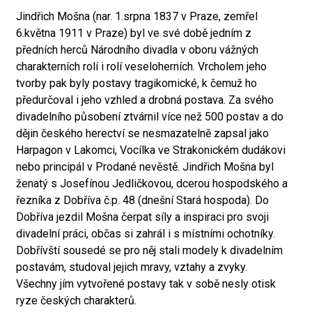
Jindřich Mošna (nar. 1.srpna 1837 v Praze, zemřel
6.května 1911 v Praze) byl ve své době jedním z
předních herců Národního divadla v oboru vážných
charakterních rolí i rolí veseloherních. Vrcholem jeho
tvorby pak byly postavy tragikomické, k čemuž ho
předurčoval i jeho vzhled a drobná postava. Za svého
divadelního působení ztvárnil více než 500 postav a do
dějin českého herectví se nesmazatelně zapsal jako
Harpagon v Lakomci, Vocílka ve Strakonickém dudákovi
nebo principál v Prodané nevěstě. Jindřich Mošna byl
ženatý s Josefínou Jedličkovou, dcerou hospodského a
řezníka z Dobříva č.p. 48 (dnešní Stará hospoda). Do
Dobříva jezdil Mošna čerpat síly a inspiraci pro svoji
divadelní práci, občas si zahrál i s místními ochotníky.
Dobřívští sousedé se pro něj stali modely k divadelním
postavám, studoval jejich mravy, vztahy a zvyky.
Všechny jím vytvořené postavy tak v sobě nesly otisk
ryze českých charakterů.