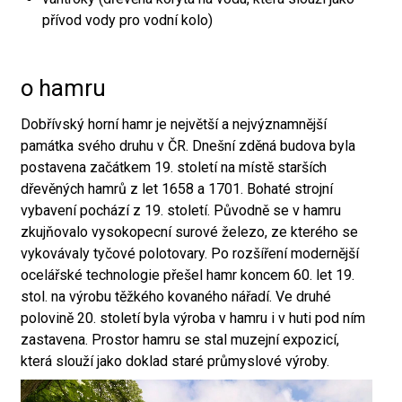
přívod vody pro vodní kolo)
o hamru
Dobřívský horní hamr je největší a nejvýznamnější
památka svého druhu v ČR. Dnešní zděná budova byla
postavena začátkem 19. století na místě starších
dřevěných hamrů z let 1658 a 1701. Bohaté strojní
vybavení pochází z 19. století. Původně se v hamru
zkujňovalo vysokopecní surové železo, ze kterého se
vykovávaly tyčové polotovary. Po rozšíření modernější
ocelářské technologie přešel hamr koncem 60. let 19.
stol. na výrobu těžkého kovaného nářadí. Ve druhé
polovině 20. století byla výroba v hamru i v huti pod ním
zastavena. Prostor hamru se stal muzejní expozicí,
která slouží jako doklad staré průmyslové výroby.