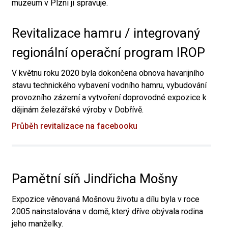
muzeum v Plzni ji spravuje.
Revitalizace hamru / integrovaný
regionální operační program IROP
V květnu roku 2020 byla dokončena obnova havarijního
stavu technického vybavení vodního hamru, vybudování
provozního zázemí a vytvoření doprovodné expozice k
dějinám železářské výroby v Dobřívě.
Průběh revitalizace na facebooku
Pamětní síň Jindřicha Mošny
Expozice věnovaná Mošnovu životu a dílu byla v roce
2005 nainstalována v domě, který dříve obývala rodina
jeho manželky.