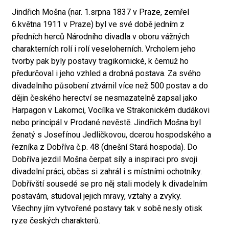
Jindřich Mošna (nar. 1.srpna 1837 v Praze, zemřel
6.května 1911 v Praze) byl ve své době jedním z
předních herců Národního divadla v oboru vážných
charakterních rolí i rolí veseloherních. Vrcholem jeho
tvorby pak byly postavy tragikomické, k čemuž ho
předurčoval i jeho vzhled a drobná postava. Za svého
divadelního působení ztvárnil více než 500 postav a do
dějin českého herectví se nesmazatelně zapsal jako
Harpagon v Lakomci, Vocílka ve Strakonickém dudákovi
nebo principál v Prodané nevěstě. Jindřich Mošna byl
ženatý s Josefínou Jedličkovou, dcerou hospodského a
řezníka z Dobříva č.p. 48 (dnešní Stará hospoda). Do
Dobříva jezdil Mošna čerpat síly a inspiraci pro svoji
divadelní práci, občas si zahrál i s místními ochotníky.
Dobřívští sousedé se pro něj stali modely k divadelním
postavám, studoval jejich mravy, vztahy a zvyky.
Všechny jím vytvořené postavy tak v sobě nesly otisk
ryze českých charakterů.