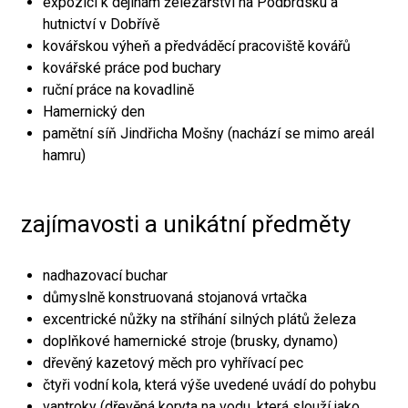
expozici k dějinám železářství na Podbrdsku a
hutnictví v Dobřívě
kovářskou výheň a předváděcí pracoviště kovářů
kovářské práce pod buchary
ruční práce na kovadlině
Hamernický den
pamětní síň Jindřicha Mošny (nachází se mimo areál
hamru)
zajímavosti a unikátní předměty
nadhazovací buchar
důmyslně konstruovaná stojanová vrtačka
excentrické nůžky na stříhání silných plátů železa
doplňkové hamernické stroje (brusky, dynamo)
dřevěný kazetový měch pro vyhřívací pec
čtyři vodní kola, která výše uvedené uvádí do pohybu
vantroky (dřevěná koryta na vodu, která slouží jako