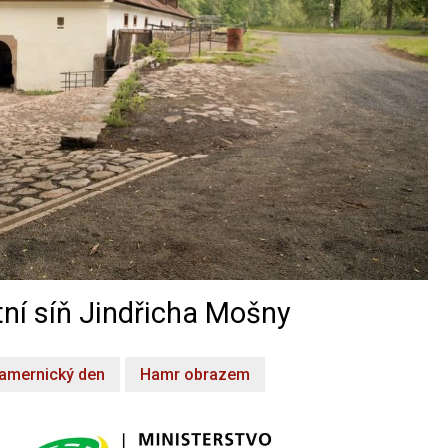
ní síň Jindřicha Mošny
amernický den
Hamr obrazem