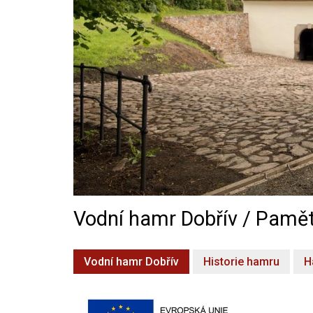
Vodní hamr Dobřív / Pamět
Vodní hamr Dobřív
Historie hamru
H