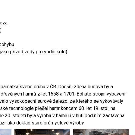
leza
)
 pohybu
 jako přívod vody pro vodní kolo)
ší památka svého druhu v ČR. Dnešní zděná budova byla
 dřevěných hamrů z let 1658 a 1701. Bohaté strojní vybavení
ovalo vysokopecní surové železo, ze kterého se vykovávaly
ské technologie přešel hamr koncem 60. let 19. stol. na
 20. století byla výroba v hamru i v huti pod ním zastavena.
ouží jako doklad staré průmyslové výroby.