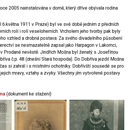
oce 2005 nainstalována v domě, který dříve obývala rodina
l 6.května 1911 v Praze) byl ve své době jedním z předních
ních rolí i rolí veseloherních. Vrcholem jeho tvorby pak byly
jeho vzhled a drobná postava. Za svého divadelního působení
 herectví se nesmazatelně zapsal jako Harpagon v Lakomci,
 v Prodané nevěstě. Jindřich Mošna byl ženatý s Josefínou
říva č.p. 48 (dnešní Stará hospoda). Do Dobříva jezdil Mošna
občas si zahrál i s místními ochotníky. Dobřívští sousedé se pro
 jejich mravy, vztahy a zvyky. Všechny jím vytvořené postavy
šna
(dokument ke stažení)