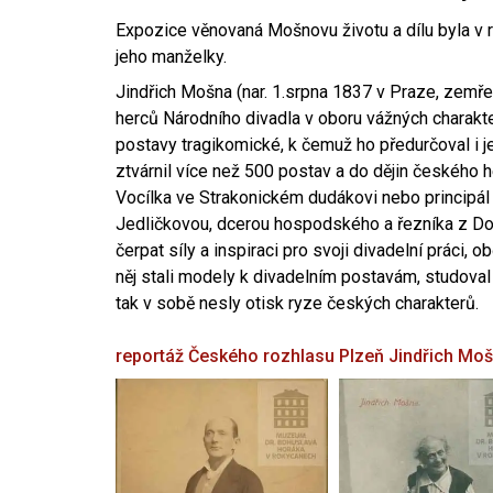
Expozice věnovaná Mošnovu životu a dílu byla v r
jeho manželky.
Jindřich Mošna (nar. 1.srpna 1837 v Praze, zemře
herců Národního divadla v oboru vážných charakter
postavy tragikomické, k čemuž ho předurčoval i 
ztvárnil více než 500 postav a do dějin českého
Vocílka ve Strakonickém dudákovi nebo principál
Jedličkovou, dcerou hospodského a řezníka z Dob
čerpat síly a inspiraci pro svoji divadelní práci, 
něj stali modely k divadelním postavám, studoval
tak v sobě nesly otisk ryze českých charakterů.
reportáž Českého rozhlasu Plzeň
Jindřich Mo