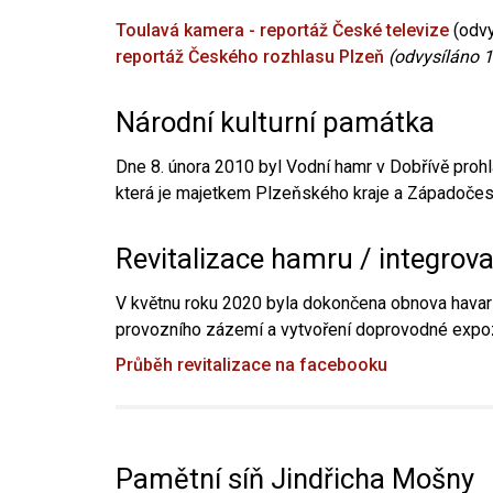
Toulavá kamera - reportáž České televize
(odvy
reportáž Českého rozhlasu Plzeň
(odvysíláno 1
Národní kulturní památka
Dne 8. února 2010 byl Vodní hamr v Dobřívě prohl
která je majetkem Plzeňského kraje a Západočesk
Revitalizace hamru / integrov
V květnu roku 2020 byla dokončena obnova havari
provozního zázemí a vytvoření doprovodné expoz
Průběh revitalizace na facebooku
Pamětní síň Jindřicha Mošny