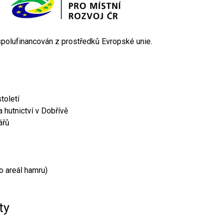
 spolufinancován z prostředků Evropské unie.
toletí
 hutnictví v Dobřívě
ářů
o areál hamru)
ty