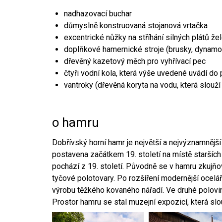
nadhazovací buchar
důmyslně konstruovaná stojanová vrtačka
excentrické nůžky na stříhání silných plátů že
doplňkové hamernické stroje (brusky, dynamo
dřevěný kazetový měch pro vyhřívací pec
čtyři vodní kola, která výše uvedené uvádí do
vantroky (dřevěná koryta na vodu, která slouží
o hamru
Dobřívský horní hamr je největší a nejvýznamněj
postavena začátkem 19. století na místě starších
pochází z 19. století. Původně se v hamru zkujň
tyčové polotovary. Po rozšíření modernější ocelář
výrobu těžkého kovaného nářadí. Ve druhé polovině
Prostor hamru se stal muzejní expozicí, která sl