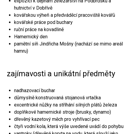
expozici k dějinám železářství na Podbrdsku a
hutnictví v Dobřívě
kovářskou výheň a předváděcí pracoviště kovářů
kovářské práce pod buchary
ruční práce na kovadlině
Hamernický den
pamětní síň Jindřicha Mošny (nachází se mimo areál
hamru)
zajímavosti a unikátní předměty
nadhazovací buchar
důmyslně konstruovaná stojanová vrtačka
excentrické nůžky na stříhání silných plátů železa
doplňkové hamernické stroje (brusky, dynamo)
dřevěný kazetový měch pro vyhřívací pec
čtyři vodní kola, která výše uvedené uvádí do pohybu
vantroky (dřevěná koryta na vodu, která slouží jako