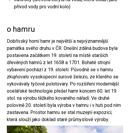
přívod vody pro vodní kolo)
o hamru
Dobřívský horní hamr je největší a nejvýznamnější
památka svého druhu v ČR. Dnešní zděná budova byla
postavena začátkem 19. století na místě starších
dřevěných hamrů z let 1658 a 1701. Bohaté strojní
vybavení pochází z 19. století. Původně se v hamru
zkujňovalo vysokopecní surové železo, ze kterého se
vykovávaly tyčové polotovary. Po rozšíření modernější
ocelářské technologie přešel hamr koncem 60. let 19.
stol. na výrobu těžkého kovaného nářadí. Ve druhé
polovině 20. století byla výroba v hamru i v huti pod ním
zastavena. Prostor hamru se stal muzejní expozicí,
která slouží jako doklad staré průmyslové výroby.