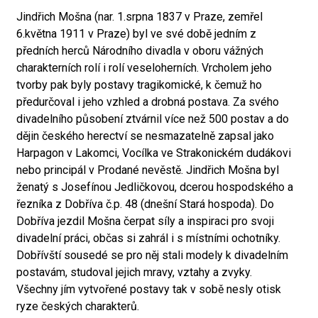
Jindřich Mošna (nar. 1.srpna 1837 v Praze, zemřel
6.května 1911 v Praze) byl ve své době jedním z
předních herců Národního divadla v oboru vážných
charakterních rolí i rolí veseloherních. Vrcholem jeho
tvorby pak byly postavy tragikomické, k čemuž ho
předurčoval i jeho vzhled a drobná postava. Za svého
divadelního působení ztvárnil více než 500 postav a do
dějin českého herectví se nesmazatelně zapsal jako
Harpagon v Lakomci, Vocílka ve Strakonickém dudákovi
nebo principál v Prodané nevěstě. Jindřich Mošna byl
ženatý s Josefínou Jedličkovou, dcerou hospodského a
řezníka z Dobříva č.p. 48 (dnešní Stará hospoda). Do
Dobříva jezdil Mošna čerpat síly a inspiraci pro svoji
divadelní práci, občas si zahrál i s místními ochotníky.
Dobřívští sousedé se pro něj stali modely k divadelním
postavám, studoval jejich mravy, vztahy a zvyky.
Všechny jím vytvořené postavy tak v sobě nesly otisk
ryze českých charakterů.