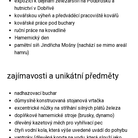
expozici k dějinám železářství na Podbrdsku a
hutnictví v Dobřívě
kovářskou výheň a předváděcí pracoviště kovářů
kovářské práce pod buchary
ruční práce na kovadlině
Hamernický den
pamětní síň Jindřicha Mošny (nachází se mimo areál
hamru)
zajímavosti a unikátní předměty
nadhazovací buchar
důmyslně konstruovaná stojanová vrtačka
excentrické nůžky na stříhání silných plátů železa
doplňkové hamernické stroje (brusky, dynamo)
dřevěný kazetový měch pro vyhřívací pec
čtyři vodní kola, která výše uvedené uvádí do pohybu
vantroky (dřevěná koryta na vodu, která slouží jako