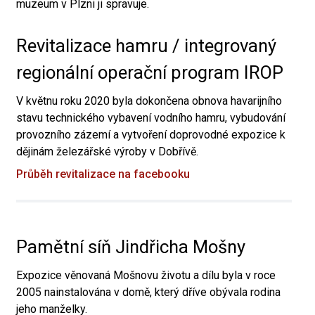
muzeum v Plzni ji spravuje.
Revitalizace hamru / integrovaný
regionální operační program IROP
V květnu roku 2020 byla dokončena obnova havarijního
stavu technického vybavení vodního hamru, vybudování
provozního zázemí a vytvoření doprovodné expozice k
dějinám železářské výroby v Dobřívě.
Průběh revitalizace na facebooku
Pamětní síň Jindřicha Mošny
Expozice věnovaná Mošnovu životu a dílu byla v roce
2005 nainstalována v domě, který dříve obývala rodina
jeho manželky.