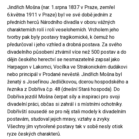
Jindřich Mošna (nar. 1.srpna 1837 v Praze, zemřel
6.května 1911 v Praze) byl ve své době jedním z
předních herců Národního divadla v oboru vážných
charakterních rolí i rolí veseloherních. Vrcholem jeho
tvorby pak byly postavy tragikomické, k čemuž ho
předurčoval i jeho vzhled a drobná postava. Za svého
divadelního působení ztvárnil více než 500 postav a do
dějin českého herectví se nesmazatelně zapsal jako
Harpagon v Lakomci, Vocílka ve Strakonickém dudákovi
nebo principál v Prodané nevěstě. Jindřich Mošna byl
ženatý s Josefínou Jedličkovou, dcerou hospodského a
řezníka z Dobříva č.p. 48 (dnešní Stará hospoda). Do
Dobříva jezdil Mošna čerpat síly a inspiraci pro svoji
divadelní práci, občas si zahrál i s místními ochotníky.
Dobřívští sousedé se pro něj stali modely k divadelním
postavám, studoval jejich mravy, vztahy a zvyky.
Všechny jím vytvořené postavy tak v sobě nesly otisk
ryze českých charakterů.