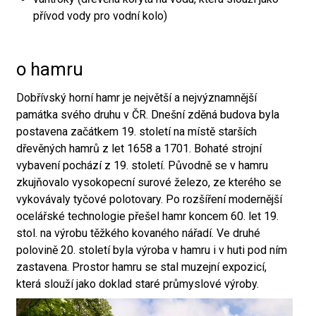
přívod vody pro vodní kolo)
o hamru
Dobřívský horní hamr je největší a nejvýznamnější
památka svého druhu v ČR. Dnešní zděná budova byla
postavena začátkem 19. století na místě starších
dřevěných hamrů z let 1658 a 1701. Bohaté strojní
vybavení pochází z 19. století. Původně se v hamru
zkujňovalo vysokopecní surové železo, ze kterého se
vykovávaly tyčové polotovary. Po rozšíření modernější
ocelářské technologie přešel hamr koncem 60. let 19.
stol. na výrobu těžkého kovaného nářadí. Ve druhé
polovině 20. století byla výroba v hamru i v huti pod ním
zastavena. Prostor hamru se stal muzejní expozicí,
která slouží jako doklad staré průmyslové výroby.