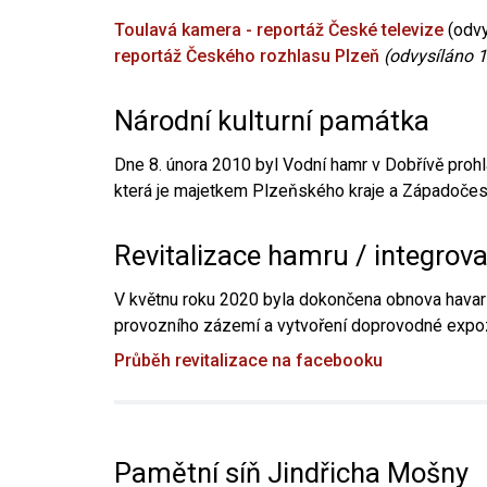
Toulavá kamera - reportáž České televize
(odvy
reportáž Českého rozhlasu Plzeň
(odvysíláno 1
Národní kulturní památka
Dne 8. února 2010 byl Vodní hamr v Dobřívě prohl
která je majetkem Plzeňského kraje a Západočesk
Revitalizace hamru / integrov
V květnu roku 2020 byla dokončena obnova havari
provozního zázemí a vytvoření doprovodné expoz
Průběh revitalizace na facebooku
Pamětní síň Jindřicha Mošny