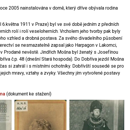
oce 2005 nainstalována v domě, který dříve obývala rodina
l 6.května 1911 v Praze) byl ve své době jedním z předních
ních rolí i rolí veseloherních. Vrcholem jeho tvorby pak byly
jeho vzhled a drobná postava. Za svého divadelního působení
 herectví se nesmazatelně zapsal jako Harpagon v Lakomci,
 v Prodané nevěstě. Jindřich Mošna byl ženatý s Josefínou
říva č.p. 48 (dnešní Stará hospoda). Do Dobříva jezdil Mošna
občas si zahrál i s místními ochotníky. Dobřívští sousedé se pro
 jejich mravy, vztahy a zvyky. Všechny jím vytvořené postavy
šna
(dokument ke stažení)