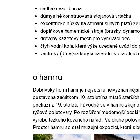
nadhazovací buchar
důmyslně konstruovaná stojanová vrtačka
excentrické nůžky na stříhání silných plátů že
doplňkové hamernické stroje (brusky, dynamo
dřevěný kazetový měch pro vyhřívací pec
čtyři vodní kola, která výše uvedené uvádí do
vantroky (dřevěná koryta na vodu, která slouží
o hamru
Dobřívský horní hamr je největší a nejvýznamněj
postavena začátkem 19. století na místě starších
pochází z 19. století. Původně se v hamru zkujň
tyčové polotovary. Po rozšíření modernější ocelář
výrobu těžkého kovaného nářadí. Ve druhé polovině
Prostor hamru se stal muzejní expozicí, která sl