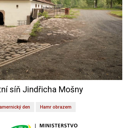
ní síň Jindřicha Mošny
amernický den
Hamr obrazem