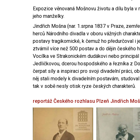
Expozice věnovaná Mošnovu životu a dílu byla v r
jeho manželky.
Jindřich Mošna (nar. 1.srpna 1837 v Praze, zemře
herců Národního divadla v oboru vážných charakter
postavy tragikomické, k čemuž ho předurčoval i 
ztvárnil více než 500 postav a do dějin českého
Vocílka ve Strakonickém dudákovi nebo principál
Jedličkovou, dcerou hospodského a řezníka z Dob
čerpat síly a inspiraci pro svoji divadelní práci, 
něj stali modely k divadelním postavám, studoval
tak v sobě nesly otisk ryze českých charakterů.
reportáž Českého rozhlasu Plzeň
Jindřich Mo