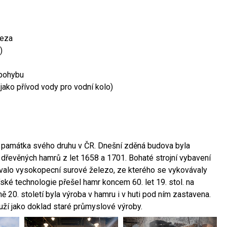
leza
)
 pohybu
 jako přívod vody pro vodní kolo)
ší památka svého druhu v ČR. Dnešní zděná budova byla
 dřevěných hamrů z let 1658 a 1701. Bohaté strojní vybavení
ovalo vysokopecní surové železo, ze kterého se vykovávaly
ské technologie přešel hamr koncem 60. let 19. stol. na
 20. století byla výroba v hamru i v huti pod ním zastavena.
ouží jako doklad staré průmyslové výroby.