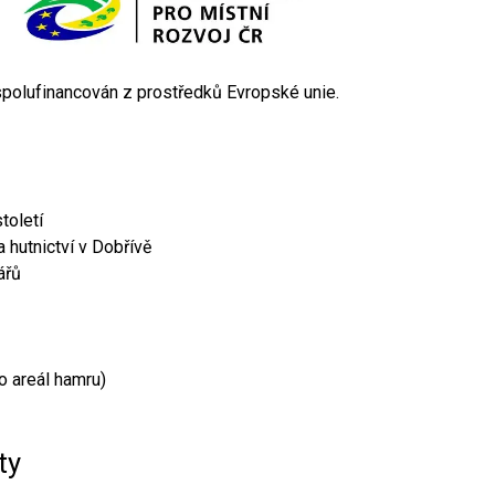
 spolufinancován z prostředků Evropské unie.
toletí
 hutnictví v Dobřívě
ářů
o areál hamru)
ty