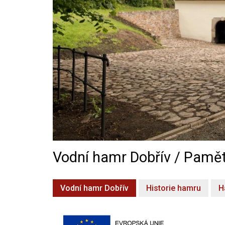
Vodní hamr Dobřív / Pamět
Vodní hamr Dobřív
Historie hamru
H