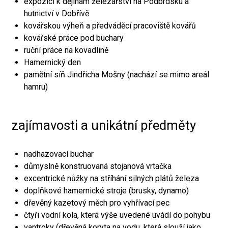
expozici k dějinám železářství na Podbrdsku a
hutnictví v Dobřívě
kovářskou výheň a předváděcí pracoviště kovářů
kovářské práce pod buchary
ruční práce na kovadlině
Hamernický den
pamětní síň Jindřicha Mošny (nachází se mimo areál
hamru)
zajímavosti a unikátní předměty
nadhazovací buchar
důmyslně konstruovaná stojanová vrtačka
excentrické nůžky na stříhání silných plátů železa
doplňkové hamernické stroje (brusky, dynamo)
dřevěný kazetový měch pro vyhřívací pec
čtyři vodní kola, která výše uvedené uvádí do pohybu
vantroky (dřevěná koryta na vodu, která slouží jako