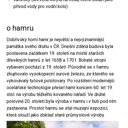
přívod vody pro vodní kolo)
o hamru
Dobřívský horní hamr je největší a nejvýznamnější
památka svého druhu v ČR. Dnešní zděná budova byla
postavena začátkem 19. století na místě starších
dřevěných hamrů z let 1658 a 1701. Bohaté strojní
vybavení pochází z 19. století. Původně se v hamru
zkujňovalo vysokopecní surové železo, ze kterého se
vykovávaly tyčové polotovary. Po rozšíření modernější
ocelářské technologie přešel hamr koncem 60. let 19.
stol. na výrobu těžkého kovaného nářadí. Ve druhé
polovině 20. století byla výroba v hamru i v huti pod ním
zastavena. Prostor hamru se stal muzejní expozicí,
která slouží jako doklad staré průmyslové výroby.