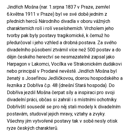
Jindřich Mošna (nar. 1.srpna 1837 v Praze, zemřel
6.května 1911 v Praze) byl ve své době jedním z
předních herců Národního divadla v oboru vážných
charakterních rolí i rolí veseloherních. Vrcholem jeho
tvorby pak byly postavy tragikomické, k čemuž ho
předurčoval i jeho vzhled a drobná postava. Za svého
divadelního působení ztvárnil více než 500 postav a do
dějin českého herectví se nesmazatelně zapsal jako
Harpagon v Lakomci, Vocílka ve Strakonickém dudákovi
nebo principál v Prodané nevěstě. Jindřich Mošna byl
ženatý s Josefínou Jedličkovou, dcerou hospodského a
řezníka z Dobříva č.p. 48 (dnešní Stará hospoda). Do
Dobříva jezdil Mošna čerpat síly a inspiraci pro svoji
divadelní práci, občas si zahrál i s místními ochotníky.
Dobřívští sousedé se pro něj stali modely k divadelním
postavám, studoval jejich mravy, vztahy a zvyky.
Všechny jím vytvořené postavy tak v sobě nesly otisk
ryze českých charakterů.