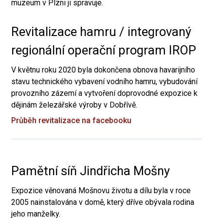
muzeum v Plzni ji spravuje.
Revitalizace hamru / integrovaný
regionální operační program IROP
V květnu roku 2020 byla dokončena obnova havarijního
stavu technického vybavení vodního hamru, vybudování
provozního zázemí a vytvoření doprovodné expozice k
dějinám železářské výroby v Dobřívě.
Průběh revitalizace na facebooku
Pamětní síň Jindřicha Mošny
Expozice věnovaná Mošnovu životu a dílu byla v roce
2005 nainstalována v domě, který dříve obývala rodina
jeho manželky.