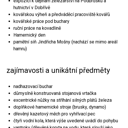
expozici k dějinám železářství na Podbrdsku a
hutnictví v Dobřívě
kovářskou výheň a předváděcí pracoviště kovářů
kovářské práce pod buchary
ruční práce na kovadlině
Hamernický den
pamětní síň Jindřicha Mošny (nachází se mimo areál
hamru)
zajímavosti a unikátní předměty
nadhazovací buchar
důmyslně konstruovaná stojanová vrtačka
excentrické nůžky na stříhání silných plátů železa
doplňkové hamernické stroje (brusky, dynamo)
dřevěný kazetový měch pro vyhřívací pec
čtyři vodní kola, která výše uvedené uvádí do pohybu
vantroky (dřevěná koryta na vodu, která slouží jako