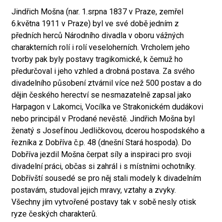
Jindřich Mošna (nar. 1.srpna 1837 v Praze, zemřel
6.května 1911 v Praze) byl ve své době jedním z
předních herců Národního divadla v oboru vážných
charakterních rolí i rolí veseloherních. Vrcholem jeho
tvorby pak byly postavy tragikomické, k čemuž ho
předurčoval i jeho vzhled a drobná postava. Za svého
divadelního působení ztvárnil více než 500 postav a do
dějin českého herectví se nesmazatelně zapsal jako
Harpagon v Lakomci, Vocílka ve Strakonickém dudákovi
nebo principál v Prodané nevěstě. Jindřich Mošna byl
ženatý s Josefínou Jedličkovou, dcerou hospodského a
řezníka z Dobříva č.p. 48 (dnešní Stará hospoda). Do
Dobříva jezdil Mošna čerpat síly a inspiraci pro svoji
divadelní práci, občas si zahrál i s místními ochotníky.
Dobřívští sousedé se pro něj stali modely k divadelním
postavám, studoval jejich mravy, vztahy a zvyky.
Všechny jím vytvořené postavy tak v sobě nesly otisk
ryze českých charakterů.