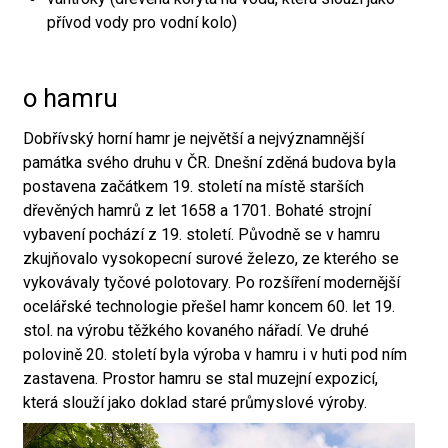
přívod vody pro vodní kolo)
o hamru
Dobřívský horní hamr je největší a nejvýznamnější
památka svého druhu v ČR. Dnešní zděná budova byla
postavena začátkem 19. století na místě starších
dřevěných hamrů z let 1658 a 1701. Bohaté strojní
vybavení pochází z 19. století. Původně se v hamru
zkujňovalo vysokopecní surové železo, ze kterého se
vykovávaly tyčové polotovary. Po rozšíření modernější
ocelářské technologie přešel hamr koncem 60. let 19.
stol. na výrobu těžkého kovaného nářadí. Ve druhé
polovině 20. století byla výroba v hamru i v huti pod ním
zastavena. Prostor hamru se stal muzejní expozicí,
která slouží jako doklad staré průmyslové výroby.