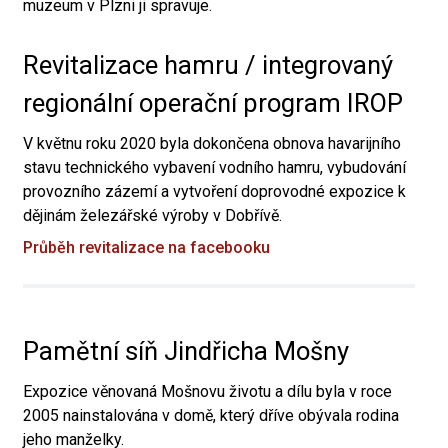
muzeum v Plzni ji spravuje.
Revitalizace hamru / integrovaný
regionální operační program IROP
V květnu roku 2020 byla dokončena obnova havarijního
stavu technického vybavení vodního hamru, vybudování
provozního zázemí a vytvoření doprovodné expozice k
dějinám železářské výroby v Dobřívě.
Průběh revitalizace na facebooku
Pamětní síň Jindřicha Mošny
Expozice věnovaná Mošnovu životu a dílu byla v roce
2005 nainstalována v domě, který dříve obývala rodina
jeho manželky.