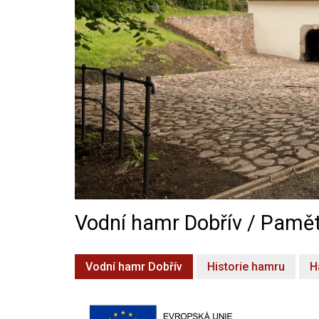
Vodní hamr Dobřív / Pamět
Vodní hamr Dobřív
Historie hamru
H