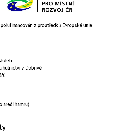
 spolufinancován z prostředků Evropské unie.
toletí
 hutnictví v Dobřívě
ářů
o areál hamru)
ty