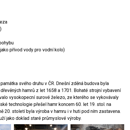
leza
)
 pohybu
 jako přívod vody pro vodní kolo)
ší památka svého druhu v ČR. Dnešní zděná budova byla
 dřevěných hamrů z let 1658 a 1701. Bohaté strojní vybavení
ovalo vysokopecní surové železo, ze kterého se vykovávaly
ské technologie přešel hamr koncem 60. let 19. stol. na
 20. století byla výroba v hamru i v huti pod ním zastavena.
ouží jako doklad staré průmyslové výroby.