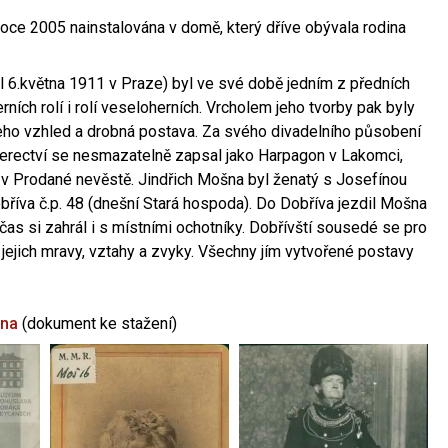
oce 2005 nainstalována v domě, který dříve obývala rodina
l 6.května 1911 v Praze) byl ve své době jedním z předních
ních rolí i rolí veseloherních. Vrcholem jeho tvorby pak byly
jeho vzhled a drobná postava. Za svého divadelního působení
 herectví se nesmazatelně zapsal jako Harpagon v Lakomci,
 v Prodané nevěstě. Jindřich Mošna byl ženatý s Josefínou
říva č.p. 48 (dnešní Stará hospoda). Do Dobříva jezdil Mošna
občas si zahrál i s místními ochotníky. Dobřívští sousedé se pro
 jejich mravy, vztahy a zvyky. Všechny jím vytvořené postavy
šna
(dokument ke stažení)