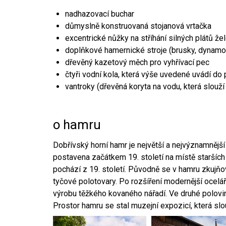
nadhazovací buchar
důmyslně konstruovaná stojanová vrtačka
excentrické nůžky na stříhání silných plátů že
doplňkové hamernické stroje (brusky, dynamo
dřevěný kazetový měch pro vyhřívací pec
čtyři vodní kola, která výše uvedené uvádí do
vantroky (dřevěná koryta na vodu, která slouží
o hamru
Dobřívský horní hamr je největší a nejvýznamněj
postavena začátkem 19. století na místě starších
pochází z 19. století. Původně se v hamru zkujň
tyčové polotovary. Po rozšíření modernější ocelář
výrobu těžkého kovaného nářadí. Ve druhé polovině
Prostor hamru se stal muzejní expozicí, která sl