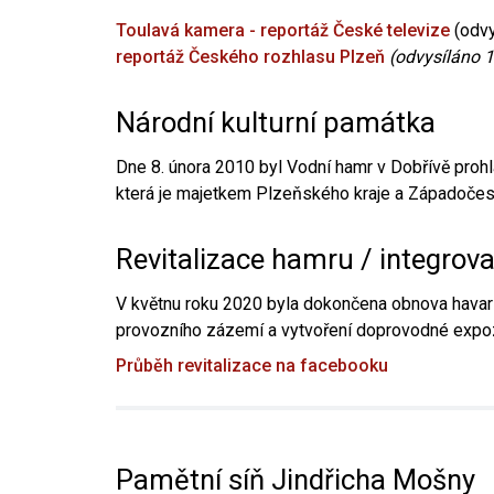
Toulavá kamera - reportáž České televize
(odvy
reportáž Českého rozhlasu Plzeň
(odvysíláno 1
Národní kulturní památka
Dne 8. února 2010 byl Vodní hamr v Dobřívě prohl
která je majetkem Plzeňského kraje a Západočesk
Revitalizace hamru / integrov
V květnu roku 2020 byla dokončena obnova havari
provozního zázemí a vytvoření doprovodné expoz
Průběh revitalizace na facebooku
Pamětní síň Jindřicha Mošny