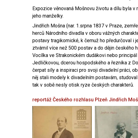
Expozice věnovaná Mošnovu životu a dílu byla v r
jeho manželky.
Jindřich Mošna (nar. 1.srpna 1837 v Praze, zemře
herců Národního divadla v oboru vážných charakter
postavy tragikomické, k čemuž ho předurčoval i 
ztvárnil více než 500 postav a do dějin českého
Vocílka ve Strakonickém dudákovi nebo principál
Jedličkovou, dcerou hospodského a řezníka z Dob
čerpat síly a inspiraci pro svoji divadelní práci, 
něj stali modely k divadelním postavám, studoval
tak v sobě nesly otisk ryze českých charakterů.
reportáž Českého rozhlasu Plzeň
Jindřich Mo