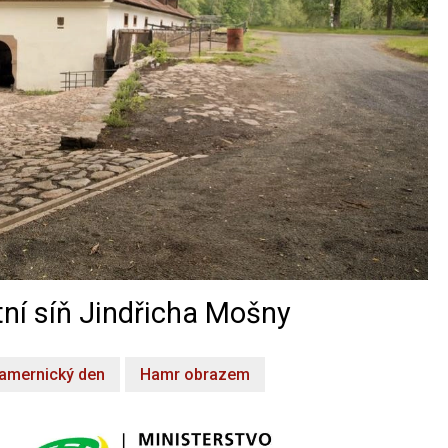
ní síň Jindřicha Mošny
amernický den
Hamr obrazem