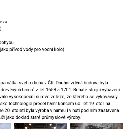
leza
)
 pohybu
 jako přívod vody pro vodní kolo)
ší památka svého druhu v ČR. Dnešní zděná budova byla
 dřevěných hamrů z let 1658 a 1701. Bohaté strojní vybavení
ovalo vysokopecní surové železo, ze kterého se vykovávaly
ské technologie přešel hamr koncem 60. let 19. stol. na
 20. století byla výroba v hamru i v huti pod ním zastavena.
ouží jako doklad staré průmyslové výroby.