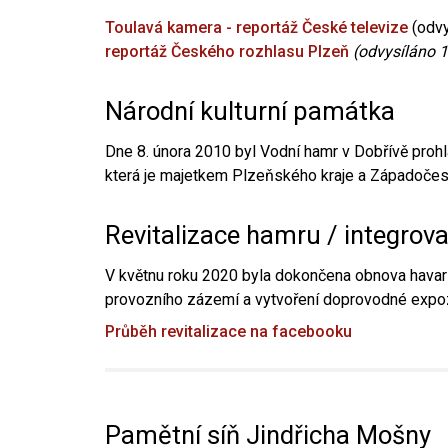
Toulavá kamera - reportáž České televize
(odvy
reportáž Českého rozhlasu Plzeň
(odvysíláno 1
Národní kulturní památka
Dne 8. února 2010 byl Vodní hamr v Dobřívě prohl
která je majetkem Plzeňského kraje a Západočesk
Revitalizace hamru / integrov
V květnu roku 2020 byla dokončena obnova havari
provozního zázemí a vytvoření doprovodné expoz
Průběh revitalizace na facebooku
Pamětní síň Jindřicha Mošny