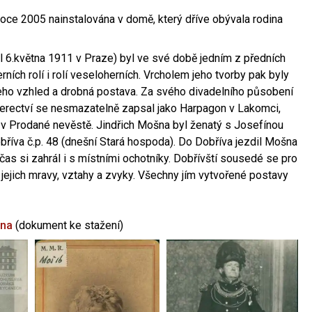
oce 2005 nainstalována v domě, který dříve obývala rodina
l 6.května 1911 v Praze) byl ve své době jedním z předních
ních rolí i rolí veseloherních. Vrcholem jeho tvorby pak byly
jeho vzhled a drobná postava. Za svého divadelního působení
 herectví se nesmazatelně zapsal jako Harpagon v Lakomci,
 v Prodané nevěstě. Jindřich Mošna byl ženatý s Josefínou
říva č.p. 48 (dnešní Stará hospoda). Do Dobříva jezdil Mošna
občas si zahrál i s místními ochotníky. Dobřívští sousedé se pro
 jejich mravy, vztahy a zvyky. Všechny jím vytvořené postavy
šna
(dokument ke stažení)