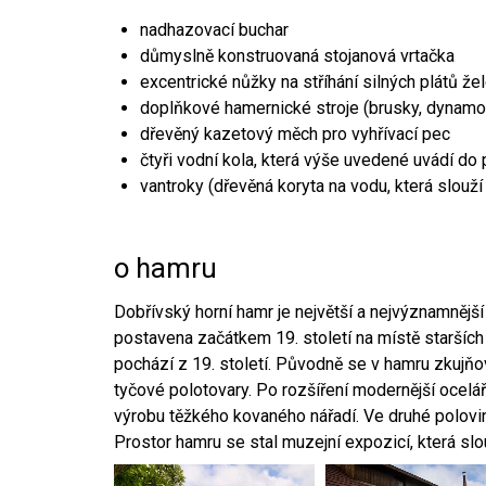
nadhazovací buchar
důmyslně konstruovaná stojanová vrtačka
excentrické nůžky na stříhání silných plátů že
doplňkové hamernické stroje (brusky, dynamo
dřevěný kazetový měch pro vyhřívací pec
čtyři vodní kola, která výše uvedené uvádí do
vantroky (dřevěná koryta na vodu, která slouží
o hamru
Dobřívský horní hamr je největší a nejvýznamněj
postavena začátkem 19. století na místě starších
pochází z 19. století. Původně se v hamru zkujň
tyčové polotovary. Po rozšíření modernější ocelář
výrobu těžkého kovaného nářadí. Ve druhé polovině
Prostor hamru se stal muzejní expozicí, která sl