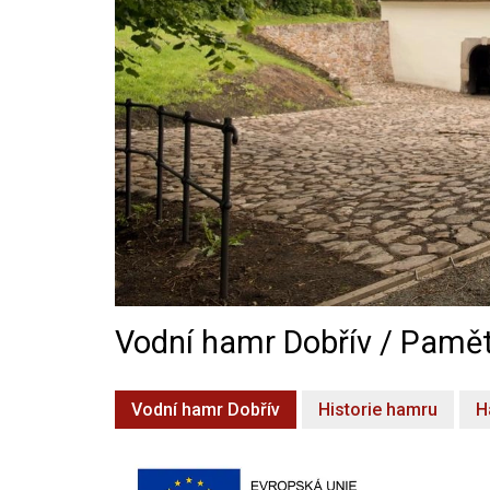
Vodní hamr Dobřív / Pamět
Vodní hamr Dobřív
Historie hamru
H