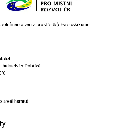
 spolufinancován z prostředků Evropské unie.
toletí
 hutnictví v Dobřívě
ářů
o areál hamru)
ty