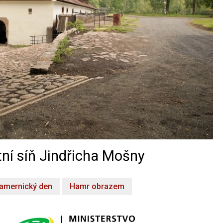
ní síň Jindřicha Mošny
amernický den
Hamr obrazem