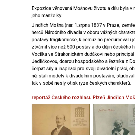
Expozice věnovaná Mošnovu životu a dílu byla v r
jeho manželky.
Jindřich Mošna (nar. 1.srpna 1837 v Praze, zemře
herců Národního divadla v oboru vážných charakter
postavy tragikomické, k čemuž ho předurčoval i 
ztvárnil více než 500 postav a do dějin českého
Vocílka ve Strakonickém dudákovi nebo principál
Jedličkovou, dcerou hospodského a řezníka z Dob
čerpat síly a inspiraci pro svoji divadelní práci, 
něj stali modely k divadelním postavám, studoval
tak v sobě nesly otisk ryze českých charakterů.
reportáž Českého rozhlasu Plzeň
Jindřich Mo