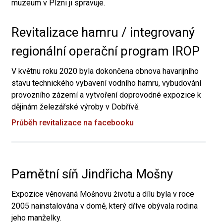
muzeum v Plzni ji spravuje.
Revitalizace hamru / integrovaný
regionální operační program IROP
V květnu roku 2020 byla dokončena obnova havarijního
stavu technického vybavení vodního hamru, vybudování
provozního zázemí a vytvoření doprovodné expozice k
dějinám železářské výroby v Dobřívě.
Průběh revitalizace na facebooku
Pamětní síň Jindřicha Mošny
Expozice věnovaná Mošnovu životu a dílu byla v roce
2005 nainstalována v domě, který dříve obývala rodina
jeho manželky.