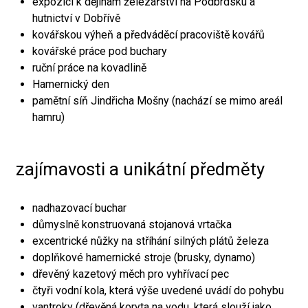
expozici k dějinám železářství na Podbrdsku a
hutnictví v Dobřívě
kovářskou výheň a předváděcí pracoviště kovářů
kovářské práce pod buchary
ruční práce na kovadlině
Hamernický den
pamětní síň Jindřicha Mošny (nachází se mimo areál
hamru)
zajímavosti a unikátní předměty
nadhazovací buchar
důmyslně konstruovaná stojanová vrtačka
excentrické nůžky na stříhání silných plátů železa
doplňkové hamernické stroje (brusky, dynamo)
dřevěný kazetový měch pro vyhřívací pec
čtyři vodní kola, která výše uvedené uvádí do pohybu
vantroky (dřevěná koryta na vodu, která slouží jako