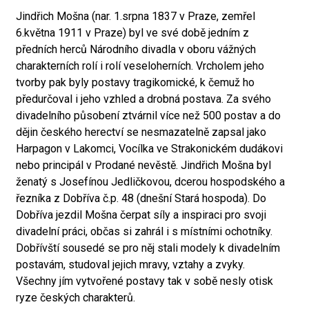
Jindřich Mošna (nar. 1.srpna 1837 v Praze, zemřel
6.května 1911 v Praze) byl ve své době jedním z
předních herců Národního divadla v oboru vážných
charakterních rolí i rolí veseloherních. Vrcholem jeho
tvorby pak byly postavy tragikomické, k čemuž ho
předurčoval i jeho vzhled a drobná postava. Za svého
divadelního působení ztvárnil více než 500 postav a do
dějin českého herectví se nesmazatelně zapsal jako
Harpagon v Lakomci, Vocílka ve Strakonickém dudákovi
nebo principál v Prodané nevěstě. Jindřich Mošna byl
ženatý s Josefínou Jedličkovou, dcerou hospodského a
řezníka z Dobříva č.p. 48 (dnešní Stará hospoda). Do
Dobříva jezdil Mošna čerpat síly a inspiraci pro svoji
divadelní práci, občas si zahrál i s místními ochotníky.
Dobřívští sousedé se pro něj stali modely k divadelním
postavám, studoval jejich mravy, vztahy a zvyky.
Všechny jím vytvořené postavy tak v sobě nesly otisk
ryze českých charakterů.