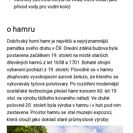
přívod vody pro vodní kolo)
o hamru
Dobřívský horní hamr je největší a nejvýznamnější
památka svého druhu v ČR. Dnešní zděná budova byla
postavena začátkem 19. století na místě starších
dřevěných hamrů z let 1658 a 1701. Bohaté strojní
vybavení pochází z 19. století. Původně se v hamru
zkujňovalo vysokopecní surové železo, ze kterého se
vykovávaly tyčové polotovary. Po rozšíření modernější
ocelářské technologie přešel hamr koncem 60. let 19.
stol. na výrobu těžkého kovaného nářadí. Ve druhé
polovině 20. století byla výroba v hamru i v huti pod ním
zastavena. Prostor hamru se stal muzejní expozicí,
která slouží jako doklad staré průmyslové výroby.