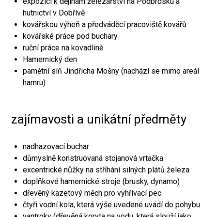
expozici k dějinám železářství na Podbrdsku a
hutnictví v Dobřívě
kovářskou výheň a předváděcí pracoviště kovářů
kovářské práce pod buchary
ruční práce na kovadlině
Hamernický den
pamětní síň Jindřicha Mošny (nachází se mimo areál
hamru)
zajímavosti a unikátní předměty
nadhazovací buchar
důmyslně konstruovaná stojanová vrtačka
excentrické nůžky na stříhání silných plátů železa
doplňkové hamernické stroje (brusky, dynamo)
dřevěný kazetový měch pro vyhřívací pec
čtyři vodní kola, která výše uvedené uvádí do pohybu
vantroky (dřevěná koryta na vodu, která slouží jako