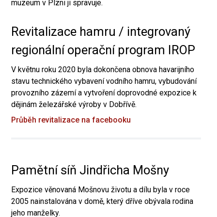
muzeum v Plzni ji spravuje.
Revitalizace hamru / integrovaný
regionální operační program IROP
V květnu roku 2020 byla dokončena obnova havarijního
stavu technického vybavení vodního hamru, vybudování
provozního zázemí a vytvoření doprovodné expozice k
dějinám železářské výroby v Dobřívě.
Průběh revitalizace na facebooku
Pamětní síň Jindřicha Mošny
Expozice věnovaná Mošnovu životu a dílu byla v roce
2005 nainstalována v domě, který dříve obývala rodina
jeho manželky.