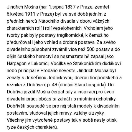
Jindřich Mošna (nar. 1.srpna 1837 v Praze, zemřel
6.května 1911 v Praze) byl ve své době jedním z
předních herců Národního divadla v oboru vážných
charakterních rolí i rolí veseloherních. Vrcholem jeho
tvorby pak byly postavy tragikomické, k čemuž ho
předurčoval i jeho vzhled a drobná postava. Za svého
divadelního působení ztvárnil více než 500 postav a do
dějin českého herectví se nesmazatelně zapsal jako
Harpagon v Lakomci, Vocílka ve Strakonickém dudákovi
nebo principál v Prodané nevěstě. Jindřich Mošna byl
ženatý s Josefínou Jedličkovou, dcerou hospodského a
řezníka z Dobříva č.p. 48 (dnešní Stará hospoda). Do
Dobříva jezdil Mošna čerpat síly a inspiraci pro svoji
divadelní práci, občas si zahrál i s místními ochotníky.
Dobřívští sousedé se pro něj stali modely k divadelním
postavám, studoval jejich mravy, vztahy a zvyky.
Všechny jím vytvořené postavy tak v sobě nesly otisk
ryze českých charakterů.