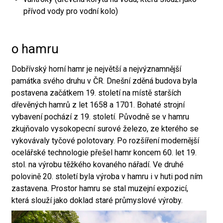
přívod vody pro vodní kolo)
o hamru
Dobřívský horní hamr je největší a nejvýznamnější
památka svého druhu v ČR. Dnešní zděná budova byla
postavena začátkem 19. století na místě starších
dřevěných hamrů z let 1658 a 1701. Bohaté strojní
vybavení pochází z 19. století. Původně se v hamru
zkujňovalo vysokopecní surové železo, ze kterého se
vykovávaly tyčové polotovary. Po rozšíření modernější
ocelářské technologie přešel hamr koncem 60. let 19.
stol. na výrobu těžkého kovaného nářadí. Ve druhé
polovině 20. století byla výroba v hamru i v huti pod ním
zastavena. Prostor hamru se stal muzejní expozicí,
která slouží jako doklad staré průmyslové výroby.