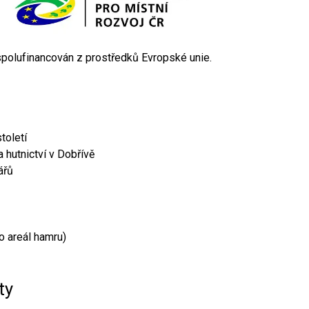
 spolufinancován z prostředků Evropské unie.
toletí
 hutnictví v Dobřívě
ářů
o areál hamru)
ty