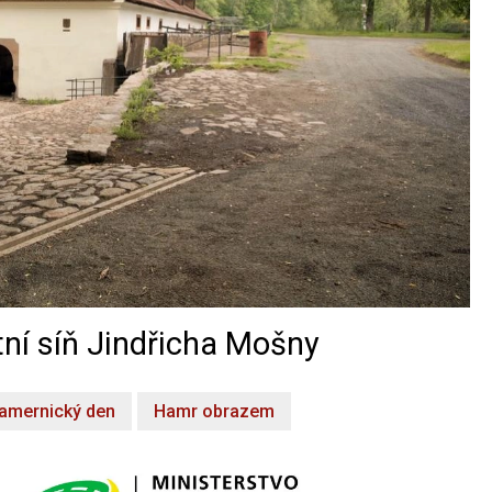
ní síň Jindřicha Mošny
amernický den
Hamr obrazem