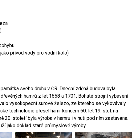
leza
)
 pohybu
 jako přívod vody pro vodní kolo)
ší památka svého druhu v ČR. Dnešní zděná budova byla
 dřevěných hamrů z let 1658 a 1701. Bohaté strojní vybavení
ovalo vysokopecní surové železo, ze kterého se vykovávaly
ské technologie přešel hamr koncem 60. let 19. stol. na
 20. století byla výroba v hamru i v huti pod ním zastavena.
ouží jako doklad staré průmyslové výroby.