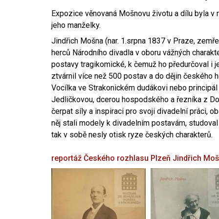
Expozice věnovaná Mošnovu životu a dílu byla v r
jeho manželky.
Jindřich Mošna (nar. 1.srpna 1837 v Praze, zemře
herců Národního divadla v oboru vážných charakter
postavy tragikomické, k čemuž ho předurčoval i 
ztvárnil více než 500 postav a do dějin českého
Vocílka ve Strakonickém dudákovi nebo principál
Jedličkovou, dcerou hospodského a řezníka z Dob
čerpat síly a inspiraci pro svoji divadelní práci, 
něj stali modely k divadelním postavám, studoval
tak v sobě nesly otisk ryze českých charakterů.
reportáž Českého rozhlasu Plzeň
Jindřich Mo