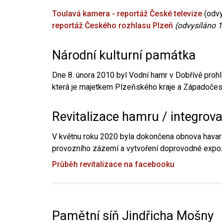
Toulavá kamera - reportáž České televize
(odvy
reportáž Českého rozhlasu Plzeň
(odvysíláno 1
Národní kulturní památka
Dne 8. února 2010 byl Vodní hamr v Dobřívě prohl
která je majetkem Plzeňského kraje a Západočesk
Revitalizace hamru / integrov
V květnu roku 2020 byla dokončena obnova havari
provozního zázemí a vytvoření doprovodné expoz
Průběh revitalizace na facebooku
Pamětní síň Jindřicha Mošny