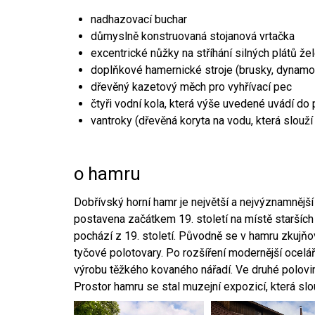
nadhazovací buchar
důmyslně konstruovaná stojanová vrtačka
excentrické nůžky na stříhání silných plátů že
doplňkové hamernické stroje (brusky, dynamo
dřevěný kazetový měch pro vyhřívací pec
čtyři vodní kola, která výše uvedené uvádí do
vantroky (dřevěná koryta na vodu, která slouží
o hamru
Dobřívský horní hamr je největší a nejvýznamněj
postavena začátkem 19. století na místě starších
pochází z 19. století. Původně se v hamru zkujň
tyčové polotovary. Po rozšíření modernější ocelář
výrobu těžkého kovaného nářadí. Ve druhé polovině
Prostor hamru se stal muzejní expozicí, která sl