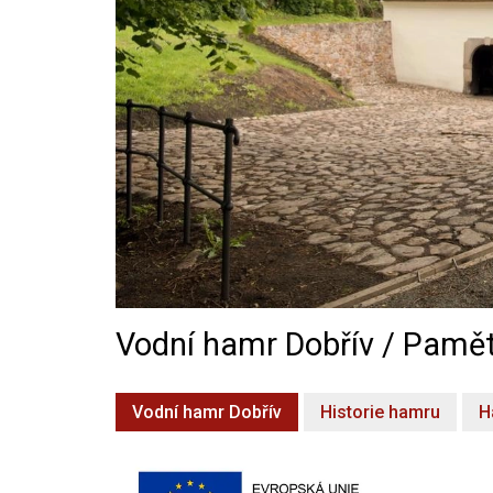
Vodní hamr Dobřív / Pamět
Vodní hamr Dobřív
Historie hamru
H