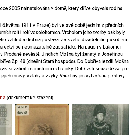
oce 2005 nainstalována v domě, který dříve obývala rodina
l 6.května 1911 v Praze) byl ve své době jedním z předních
ních rolí i rolí veseloherních. Vrcholem jeho tvorby pak byly
jeho vzhled a drobná postava. Za svého divadelního působení
 herectví se nesmazatelně zapsal jako Harpagon v Lakomci,
 v Prodané nevěstě. Jindřich Mošna byl ženatý s Josefínou
říva č.p. 48 (dnešní Stará hospoda). Do Dobříva jezdil Mošna
občas si zahrál i s místními ochotníky. Dobřívští sousedé se pro
 jejich mravy, vztahy a zvyky. Všechny jím vytvořené postavy
šna
(dokument ke stažení)