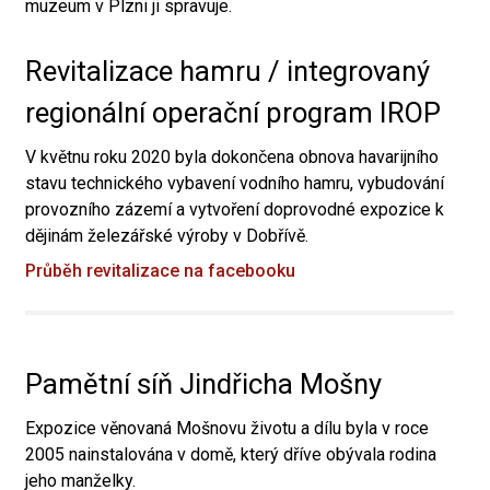
muzeum v Plzni ji spravuje.
Revitalizace hamru / integrovaný
regionální operační program IROP
V květnu roku 2020 byla dokončena obnova havarijního
stavu technického vybavení vodního hamru, vybudování
provozního zázemí a vytvoření doprovodné expozice k
dějinám železářské výroby v Dobřívě.
Průběh revitalizace na facebooku
Pamětní síň Jindřicha Mošny
Expozice věnovaná Mošnovu životu a dílu byla v roce
2005 nainstalována v domě, který dříve obývala rodina
jeho manželky.