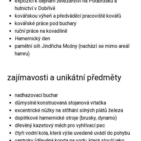
expozici k dějinám železářství na Podbrdsku a
hutnictví v Dobřívě
kovářskou výheň a předváděcí pracoviště kovářů
kovářské práce pod buchary
ruční práce na kovadlině
Hamernický den
pamětní síň Jindřicha Mošny (nachází se mimo areál
hamru)
zajímavosti a unikátní předměty
nadhazovací buchar
důmyslně konstruovaná stojanová vrtačka
excentrické nůžky na stříhání silných plátů železa
doplňkové hamernické stroje (brusky, dynamo)
dřevěný kazetový měch pro vyhřívací pec
čtyři vodní kola, která výše uvedené uvádí do pohybu
vantroky (dřevěná koryta na vodu, která slouží jako