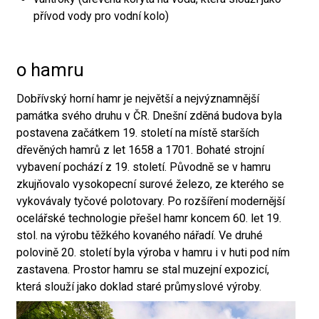
přívod vody pro vodní kolo)
o hamru
Dobřívský horní hamr je největší a nejvýznamnější
památka svého druhu v ČR. Dnešní zděná budova byla
postavena začátkem 19. století na místě starších
dřevěných hamrů z let 1658 a 1701. Bohaté strojní
vybavení pochází z 19. století. Původně se v hamru
zkujňovalo vysokopecní surové železo, ze kterého se
vykovávaly tyčové polotovary. Po rozšíření modernější
ocelářské technologie přešel hamr koncem 60. let 19.
stol. na výrobu těžkého kovaného nářadí. Ve druhé
polovině 20. století byla výroba v hamru i v huti pod ním
zastavena. Prostor hamru se stal muzejní expozicí,
která slouží jako doklad staré průmyslové výroby.