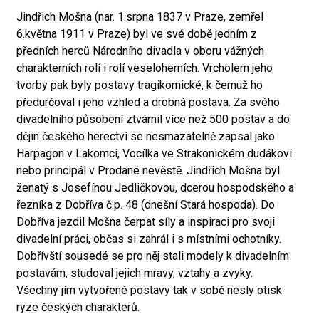
Jindřich Mošna (nar. 1.srpna 1837 v Praze, zemřel
6.května 1911 v Praze) byl ve své době jedním z
předních herců Národního divadla v oboru vážných
charakterních rolí i rolí veseloherních. Vrcholem jeho
tvorby pak byly postavy tragikomické, k čemuž ho
předurčoval i jeho vzhled a drobná postava. Za svého
divadelního působení ztvárnil více než 500 postav a do
dějin českého herectví se nesmazatelně zapsal jako
Harpagon v Lakomci, Vocílka ve Strakonickém dudákovi
nebo principál v Prodané nevěstě. Jindřich Mošna byl
ženatý s Josefínou Jedličkovou, dcerou hospodského a
řezníka z Dobříva č.p. 48 (dnešní Stará hospoda). Do
Dobříva jezdil Mošna čerpat síly a inspiraci pro svoji
divadelní práci, občas si zahrál i s místními ochotníky.
Dobřívští sousedé se pro něj stali modely k divadelním
postavám, studoval jejich mravy, vztahy a zvyky.
Všechny jím vytvořené postavy tak v sobě nesly otisk
ryze českých charakterů.