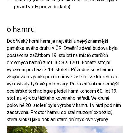
přívod vody pro vodní kolo)
o hamru
Dobřívský horní hamr je největší a nejvýznamnější
památka svého druhu v ČR. Dnešní zděná budova byla
postavena začátkem 19. století na místě starších
dřevěných hamrů z let 1658 a 1701. Bohaté strojní
vybavení pochází z 19. století. Původně se v hamru
zkujňovalo vysokopecní surové železo, ze kterého se
vykovávaly tyčové polotovary. Po rozšíření modernější
ocelářské technologie přešel hamr koncem 60. let 19.
stol. na výrobu těžkého kovaného nářadí. Ve druhé
polovině 20. století byla výroba v hamru i v huti pod ním
zastavena. Prostor hamru se stal muzejní expozicí,
která slouží jako doklad staré průmyslové výroby.