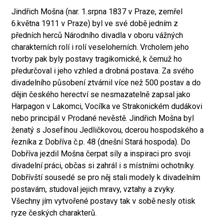
Jindřich Mošna (nar. 1.srpna 1837 v Praze, zemřel
6.května 1911 v Praze) byl ve své době jedním z
předních herců Národního divadla v oboru vážných
charakterních rolí i rolí veseloherních. Vrcholem jeho
tvorby pak byly postavy tragikomické, k čemuž ho
předurčoval i jeho vzhled a drobná postava. Za svého
divadelního působení ztvárnil více než 500 postav a do
dějin českého herectví se nesmazatelně zapsal jako
Harpagon v Lakomci, Vocílka ve Strakonickém dudákovi
nebo principál v Prodané nevěstě. Jindřich Mošna byl
ženatý s Josefínou Jedličkovou, dcerou hospodského a
řezníka z Dobříva č.p. 48 (dnešní Stará hospoda). Do
Dobříva jezdil Mošna čerpat síly a inspiraci pro svoji
divadelní práci, občas si zahrál i s místními ochotníky.
Dobřívští sousedé se pro něj stali modely k divadelním
postavám, studoval jejich mravy, vztahy a zvyky.
Všechny jím vytvořené postavy tak v sobě nesly otisk
ryze českých charakterů.