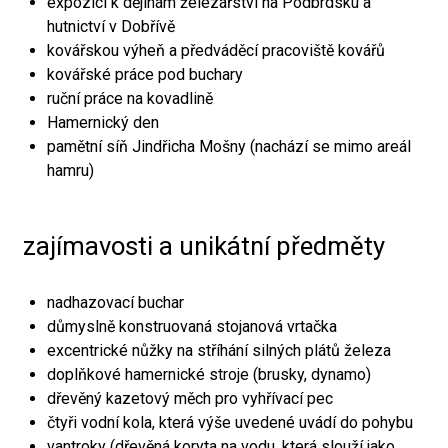
expozici k dějinám železářství na Podbrdsku a
hutnictví v Dobřívě
kovářskou výheň a předváděcí pracoviště kovářů
kovářské práce pod buchary
ruční práce na kovadlině
Hamernický den
pamětní síň Jindřicha Mošny (nachází se mimo areál
hamru)
zajímavosti a unikátní předměty
nadhazovací buchar
důmyslně konstruovaná stojanová vrtačka
excentrické nůžky na stříhání silných plátů železa
doplňkové hamernické stroje (brusky, dynamo)
dřevěný kazetový měch pro vyhřívací pec
čtyři vodní kola, která výše uvedené uvádí do pohybu
vantroky (dřevěná koryta na vodu, která slouží jako