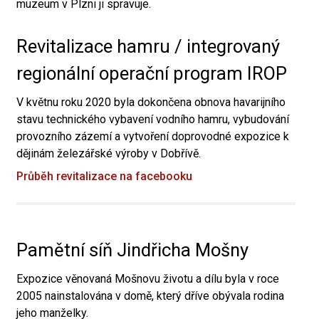
muzeum v Plzni ji spravuje.
Revitalizace hamru / integrovaný
regionální operační program IROP
V květnu roku 2020 byla dokončena obnova havarijního
stavu technického vybavení vodního hamru, vybudování
provozního zázemí a vytvoření doprovodné expozice k
dějinám železářské výroby v Dobřívě.
Průběh revitalizace na facebooku
Pamětní síň Jindřicha Mošny
Expozice věnovaná Mošnovu životu a dílu byla v roce
2005 nainstalována v domě, který dříve obývala rodina
jeho manželky.