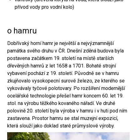
přívod vody pro vodní kolo)
o hamru
Dobřívský horní hamr je největší a nejvýznamnější
památka svého druhu v ČR. Dnešní zděná budova byla
postavena začátkem 19. století na místě starších
dřevěných hamrů z let 1658 a 1701. Bohaté strojní
vybavení pochází z 19. století. Původně se v hamru
zkujňovalo vysokopecní surové železo, ze kterého se
vykovávaly tyčové polotovary. Po rozšíření modernější
ocelářské technologie přešel hamr koncem 60. let 19.
stol. na výrobu těžkého kovaného nářadí. Ve druhé
polovině 20. století byla výroba v hamru i v huti pod ním
zastavena. Prostor hamru se stal muzejní expozicí,
která slouží jako doklad staré průmyslové výroby.