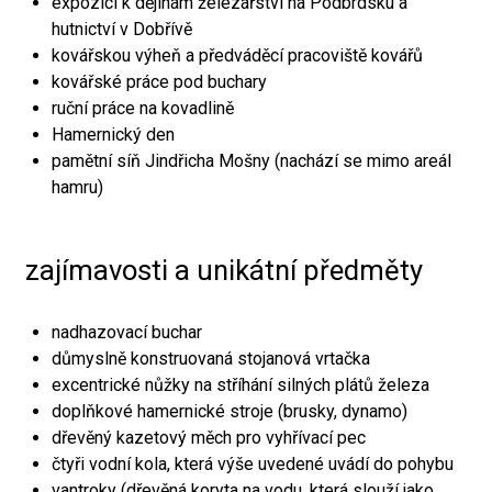
expozici k dějinám železářství na Podbrdsku a
hutnictví v Dobřívě
kovářskou výheň a předváděcí pracoviště kovářů
kovářské práce pod buchary
ruční práce na kovadlině
Hamernický den
pamětní síň Jindřicha Mošny (nachází se mimo areál
hamru)
zajímavosti a unikátní předměty
nadhazovací buchar
důmyslně konstruovaná stojanová vrtačka
excentrické nůžky na stříhání silných plátů železa
doplňkové hamernické stroje (brusky, dynamo)
dřevěný kazetový měch pro vyhřívací pec
čtyři vodní kola, která výše uvedené uvádí do pohybu
vantroky (dřevěná koryta na vodu, která slouží jako