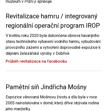
muzeum v Plzni ji spravuje.
Revitalizace hamru / integrovaný
regionální operační program IROP
V květnu roku 2020 byla dokončena obnova havarijního
stavu technického vybavení vodního hamru, vybudování
provozního zázemí a vytvoření doprovodné expozice k
dějinám železářské výroby v Dobřívě.
Průběh revitalizace na facebooku
Pamětní síň Jindřicha Mošny
Expozice věnovaná Mošnovu životu a dílu byla v roce
2005 nainstalována v domě, který dříve obývala rodina
jeho manželky.