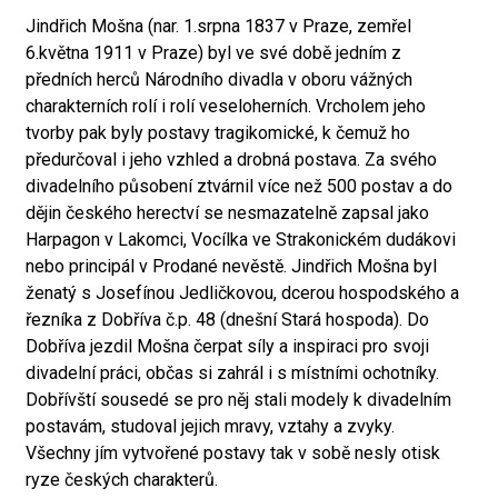
Jindřich Mošna (nar. 1.srpna 1837 v Praze, zemřel
6.května 1911 v Praze) byl ve své době jedním z
předních herců Národního divadla v oboru vážných
charakterních rolí i rolí veseloherních. Vrcholem jeho
tvorby pak byly postavy tragikomické, k čemuž ho
předurčoval i jeho vzhled a drobná postava. Za svého
divadelního působení ztvárnil více než 500 postav a do
dějin českého herectví se nesmazatelně zapsal jako
Harpagon v Lakomci, Vocílka ve Strakonickém dudákovi
nebo principál v Prodané nevěstě. Jindřich Mošna byl
ženatý s Josefínou Jedličkovou, dcerou hospodského a
řezníka z Dobříva č.p. 48 (dnešní Stará hospoda). Do
Dobříva jezdil Mošna čerpat síly a inspiraci pro svoji
divadelní práci, občas si zahrál i s místními ochotníky.
Dobřívští sousedé se pro něj stali modely k divadelním
postavám, studoval jejich mravy, vztahy a zvyky.
Všechny jím vytvořené postavy tak v sobě nesly otisk
ryze českých charakterů.