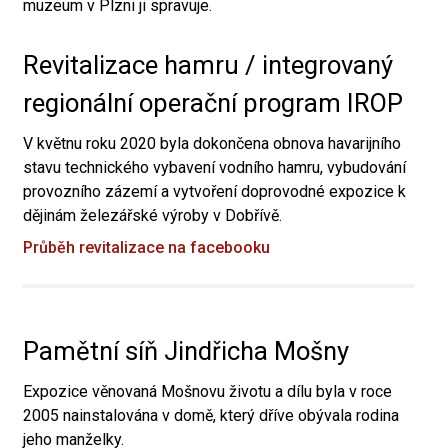
muzeum v Plzni ji spravuje.
Revitalizace hamru / integrovaný
regionální operační program IROP
V květnu roku 2020 byla dokončena obnova havarijního
stavu technického vybavení vodního hamru, vybudování
provozního zázemí a vytvoření doprovodné expozice k
dějinám železářské výroby v Dobřívě.
Průběh revitalizace na facebooku
Pamětní síň Jindřicha Mošny
Expozice věnovaná Mošnovu životu a dílu byla v roce
2005 nainstalována v domě, který dříve obývala rodina
jeho manželky.