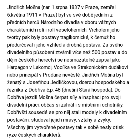
Jindřich Mošna (nar. 1.srpna 1837 v Praze, zemřel
6.května 1911 v Praze) byl ve své době jedním z
předních herců Národního divadla v oboru vážných
charakterních rolí i rolí veseloherních. Vrcholem jeho
tvorby pak byly postavy tragikomické, k čemuž ho
předurčoval i jeho vzhled a drobná postava. Za svého
divadelního působení ztvárnil více než 500 postav a do
dějin českého herectví se nesmazatelně zapsal jako
Harpagon v Lakomci, Vocílka ve Strakonickém dudákovi
nebo principál v Prodané nevěstě. Jindřich Mošna byl
ženatý s Josefínou Jedličkovou, dcerou hospodského a
řezníka z Dobříva č.p. 48 (dnešní Stará hospoda). Do
Dobříva jezdil Mošna čerpat síly a inspiraci pro svoji
divadelní práci, občas si zahrál i s místními ochotníky.
Dobřívští sousedé se pro něj stali modely k divadelním
postavám, studoval jejich mravy, vztahy a zvyky.
Všechny jím vytvořené postavy tak v sobě nesly otisk
ryze českých charakterů.