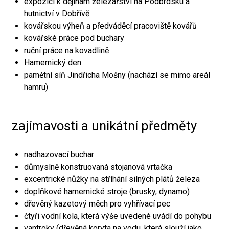
expozici k dějinám železářství na Podbrdsku a
hutnictví v Dobřívě
kovářskou výheň a předváděcí pracoviště kovářů
kovářské práce pod buchary
ruční práce na kovadlině
Hamernický den
pamětní síň Jindřicha Mošny (nachází se mimo areál
hamru)
zajímavosti a unikátní předměty
nadhazovací buchar
důmyslně konstruovaná stojanová vrtačka
excentrické nůžky na stříhání silných plátů železa
doplňkové hamernické stroje (brusky, dynamo)
dřevěný kazetový měch pro vyhřívací pec
čtyři vodní kola, která výše uvedené uvádí do pohybu
vantroky (dřevěná koryta na vodu, která slouží jako