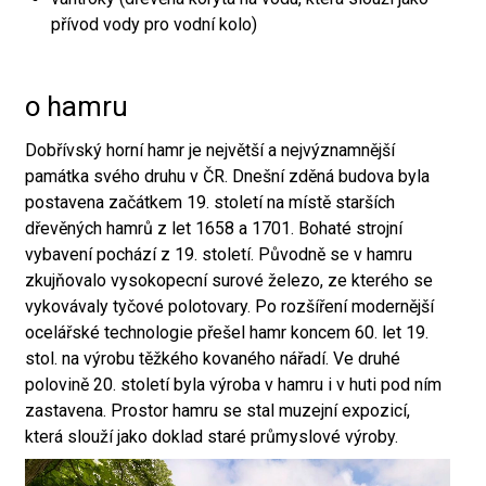
přívod vody pro vodní kolo)
o hamru
Dobřívský horní hamr je největší a nejvýznamnější
památka svého druhu v ČR. Dnešní zděná budova byla
postavena začátkem 19. století na místě starších
dřevěných hamrů z let 1658 a 1701. Bohaté strojní
vybavení pochází z 19. století. Původně se v hamru
zkujňovalo vysokopecní surové železo, ze kterého se
vykovávaly tyčové polotovary. Po rozšíření modernější
ocelářské technologie přešel hamr koncem 60. let 19.
stol. na výrobu těžkého kovaného nářadí. Ve druhé
polovině 20. století byla výroba v hamru i v huti pod ním
zastavena. Prostor hamru se stal muzejní expozicí,
která slouží jako doklad staré průmyslové výroby.