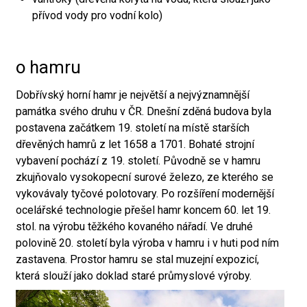
přívod vody pro vodní kolo)
o hamru
Dobřívský horní hamr je největší a nejvýznamnější
památka svého druhu v ČR. Dnešní zděná budova byla
postavena začátkem 19. století na místě starších
dřevěných hamrů z let 1658 a 1701. Bohaté strojní
vybavení pochází z 19. století. Původně se v hamru
zkujňovalo vysokopecní surové železo, ze kterého se
vykovávaly tyčové polotovary. Po rozšíření modernější
ocelářské technologie přešel hamr koncem 60. let 19.
stol. na výrobu těžkého kovaného nářadí. Ve druhé
polovině 20. století byla výroba v hamru i v huti pod ním
zastavena. Prostor hamru se stal muzejní expozicí,
která slouží jako doklad staré průmyslové výroby.