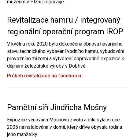
muzeum v Plzni ji spravuje.
Revitalizace hamru / integrovaný
regionální operační program IROP
V květnu roku 2020 byla dokončena obnova havarijního
stavu technického vybavení vodního hamru, vybudování
provozního zázemí a vytvoření doprovodné expozice k
dějinám železářské výroby v Dobřívě.
Průběh revitalizace na facebooku
Pamětní síň Jindřicha Mošny
Expozice věnovaná Mošnovu životu a dílu byla v roce
2005 nainstalována v domě, který dříve obývala rodina
jeho manželky.