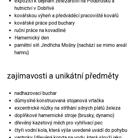
expozici k dějinám železářství na Podbrdsku a
hutnictví v Dobřívě
kovářskou výheň a předváděcí pracoviště kovářů
kovářské práce pod buchary
ruční práce na kovadlině
Hamernický den
pamětní síň Jindřicha Mošny (nachází se mimo areál
hamru)
zajímavosti a unikátní předměty
nadhazovací buchar
důmyslně konstruovaná stojanová vrtačka
excentrické nůžky na stříhání silných plátů železa
doplňkové hamernické stroje (brusky, dynamo)
dřevěný kazetový měch pro vyhřívací pec
čtyři vodní kola, která výše uvedené uvádí do pohybu
vantroky (dřevěná koryta na vodu, která slouží jako