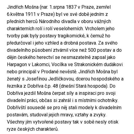
Jindřich Mošna (nar. 1.srpna 1837 v Praze, zemřel
6.května 1911 v Praze) byl ve své době jedním z
předních herců Národního divadla v oboru vážných
charakterních rolí i rolí veseloherních. Vrcholem jeho
tvorby pak byly postavy tragikomické, k čemuž ho
předurčoval i jeho vzhled a drobná postava. Za svého
divadelního působení ztvárnil více než 500 postav a do
dějin českého herectví se nesmazatelně zapsal jako
Harpagon v Lakomci, Vocílka ve Strakonickém dudákovi
nebo principál v Prodané nevěstě. Jindřich Mošna byl
ženatý s Josefínou Jedličkovou, dcerou hospodského a
řezníka z Dobříva č.p. 48 (dnešní Stará hospoda). Do
Dobříva jezdil Mošna čerpat síly a inspiraci pro svoji
divadelní práci, občas si zahrál i s místními ochotníky.
Dobřívští sousedé se pro něj stali modely k divadelním
postavám, studoval jejich mravy, vztahy a zvyky.
Všechny jím vytvořené postavy tak v sobě nesly otisk
ryze českých charakterů.