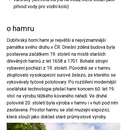
přívod vody pro vodní kolo)
o hamru
Dobřívský horní hamr je největší a nejvýznamnější
památka svého druhu v ČR. Dnešní zděná budova byla
postavena začátkem 19. století na místě starších
dřevěných hamrů z let 1658 a 1701. Bohaté strojní
vybavení pochází z 19. století. Původně se v hamru
zkujňovalo vysokopecní surové železo, ze kterého se
vykovávaly tyčové polotovary. Po rozšíření modernější
ocelářské technologie přešel hamr koncem 60. let 19.
stol. na výrobu těžkého kovaného nářadí. Ve druhé
polovině 20. století byla výroba v hamru i v huti pod ním
zastavena. Prostor hamru se stal muzejní expozicí,
která slouží jako doklad staré průmyslové výroby.