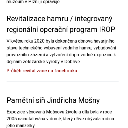
muzeum v Plzni ji spravuje.
Revitalizace hamru / integrovaný
regionální operační program IROP
V květnu roku 2020 byla dokončena obnova havarijního
stavu technického vybavení vodního hamru, vybudování
provozního zázemí a vytvoření doprovodné expozice k
dějinám železářské výroby v Dobřívě.
Průběh revitalizace na facebooku
Pamětní síň Jindřicha Mošny
Expozice věnovaná Mošnovu životu a dílu byla v roce
2005 nainstalována v domě, který dříve obývala rodina
jeho manželky.