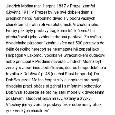
Jindřich Mošna (nar. 1.srpna 1837 v Praze, zemřel
6.května 1911 v Praze) byl ve své době jedním z
předních herců Národního divadla v oboru vážných
charakterních rolí i rolí veseloherních. Vrcholem jeho
tvorby pak byly postavy tragikomické, k čemuž ho
předurčoval i jeho vzhled a drobná postava. Za svého
divadelního působení ztvárnil více než 500 postav a do
dějin českého herectví se nesmazatelně zapsal jako
Harpagon v Lakomci, Vocílka ve Strakonickém dudákovi
nebo principál v Prodané nevěstě. Jindřich Mošna byl
ženatý s Josefínou Jedličkovou, dcerou hospodského a
řezníka z Dobříva č.p. 48 (dnešní Stará hospoda). Do
Dobříva jezdil Mošna čerpat síly a inspiraci pro svoji
divadelní práci, občas si zahrál i s místními ochotníky.
Dobřívští sousedé se pro něj stali modely k divadelním
postavám, studoval jejich mravy, vztahy a zvyky.
Všechny jím vytvořené postavy tak v sobě nesly otisk
ryze českých charakterů.