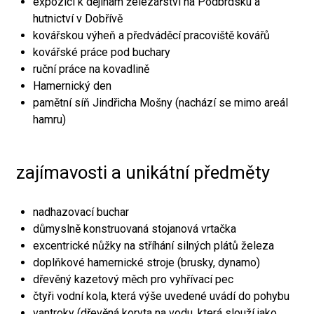
expozici k dějinám železářství na Podbrdsku a
hutnictví v Dobřívě
kovářskou výheň a předváděcí pracoviště kovářů
kovářské práce pod buchary
ruční práce na kovadlině
Hamernický den
pamětní síň Jindřicha Mošny (nachází se mimo areál
hamru)
zajímavosti a unikátní předměty
nadhazovací buchar
důmyslně konstruovaná stojanová vrtačka
excentrické nůžky na stříhání silných plátů železa
doplňkové hamernické stroje (brusky, dynamo)
dřevěný kazetový měch pro vyhřívací pec
čtyři vodní kola, která výše uvedené uvádí do pohybu
vantroky (dřevěná koryta na vodu, která slouží jako