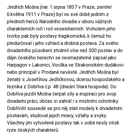
Jindřich Mošna (nar. 1.srpna 1837 v Praze, zemřel
6.května 1911 v Praze) byl ve své době jedním z
předních herců Národního divadla v oboru vážných
charakterních rolí i rolí veseloherních. Vrcholem jeho
tvorby pak byly postavy tragikomické, k čemuž ho
předurčoval i jeho vzhled a drobná postava. Za svého
divadelního působení ztvárnil více než 500 postav a do
dějin českého herectví se nesmazatelně zapsal jako
Harpagon v Lakomci, Vocílka ve Strakonickém dudákovi
nebo principál v Prodané nevěstě. Jindřich Mošna byl
ženatý s Josefínou Jedličkovou, dcerou hospodského a
řezníka z Dobříva č.p. 48 (dnešní Stará hospoda). Do
Dobříva jezdil Mošna čerpat síly a inspiraci pro svoji
divadelní práci, občas si zahrál i s místními ochotníky.
Dobřívští sousedé se pro něj stali modely k divadelním
postavám, studoval jejich mravy, vztahy a zvyky.
Všechny jím vytvořené postavy tak v sobě nesly otisk
ryze českých charakterů.