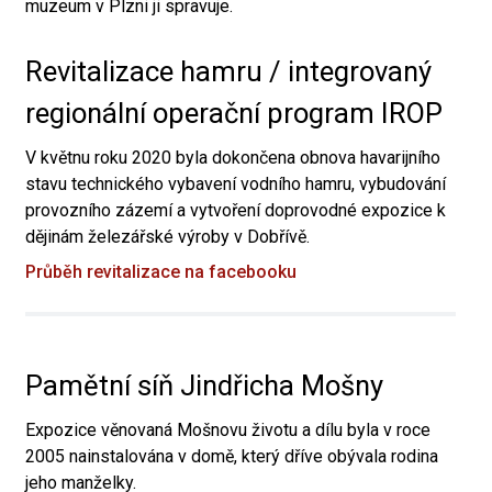
muzeum v Plzni ji spravuje.
Revitalizace hamru / integrovaný
regionální operační program IROP
V květnu roku 2020 byla dokončena obnova havarijního
stavu technického vybavení vodního hamru, vybudování
provozního zázemí a vytvoření doprovodné expozice k
dějinám železářské výroby v Dobřívě.
Průběh revitalizace na facebooku
Pamětní síň Jindřicha Mošny
Expozice věnovaná Mošnovu životu a dílu byla v roce
2005 nainstalována v domě, který dříve obývala rodina
jeho manželky.