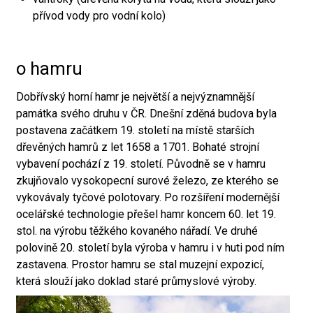
přívod vody pro vodní kolo)
o hamru
Dobřívský horní hamr je největší a nejvýznamnější
památka svého druhu v ČR. Dnešní zděná budova byla
postavena začátkem 19. století na místě starších
dřevěných hamrů z let 1658 a 1701. Bohaté strojní
vybavení pochází z 19. století. Původně se v hamru
zkujňovalo vysokopecní surové železo, ze kterého se
vykovávaly tyčové polotovary. Po rozšíření modernější
ocelářské technologie přešel hamr koncem 60. let 19.
stol. na výrobu těžkého kovaného nářadí. Ve druhé
polovině 20. století byla výroba v hamru i v huti pod ním
zastavena. Prostor hamru se stal muzejní expozicí,
která slouží jako doklad staré průmyslové výroby.