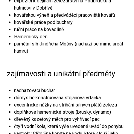
expozici k dějinám železářství na Podbrdsku a
hutnictví v Dobřívě
kovářskou výheň a předváděcí pracoviště kovářů
kovářské práce pod buchary
ruční práce na kovadlině
Hamernický den
pamětní síň Jindřicha Mošny (nachází se mimo areál
hamru)
zajímavosti a unikátní předměty
nadhazovací buchar
důmyslně konstruovaná stojanová vrtačka
excentrické nůžky na stříhání silných plátů železa
doplňkové hamernické stroje (brusky, dynamo)
dřevěný kazetový měch pro vyhřívací pec
čtyři vodní kola, která výše uvedené uvádí do pohybu
vantroky (dřevěná koryta na vodu, která slouží jako