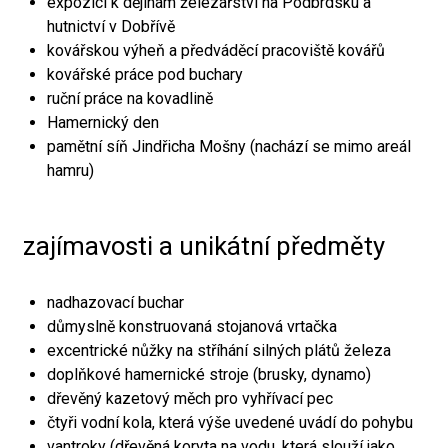
expozici k dějinám železářství na Podbrdsku a
hutnictví v Dobřívě
kovářskou výheň a předváděcí pracoviště kovářů
kovářské práce pod buchary
ruční práce na kovadlině
Hamernický den
pamětní síň Jindřicha Mošny (nachází se mimo areál
hamru)
zajímavosti a unikátní předměty
nadhazovací buchar
důmyslně konstruovaná stojanová vrtačka
excentrické nůžky na stříhání silných plátů železa
doplňkové hamernické stroje (brusky, dynamo)
dřevěný kazetový měch pro vyhřívací pec
čtyři vodní kola, která výše uvedené uvádí do pohybu
vantroky (dřevěná koryta na vodu, která slouží jako