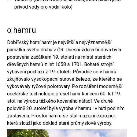
přívod vody pro vodní kolo)
o hamru
Dobřívský horní hamr je největší a nejvýznamnější
památka svého druhu v ČR. Dnešní zděná budova byla
postavena začátkem 19. století na místě starších
dřevěných hamrů z let 1658 a 1701. Bohaté strojní
vybavení pochází z 19. století. Původně se v hamru
zkujňovalo vysokopecní surové železo, ze kterého se
vykovávaly tyčové polotovary. Po rozšíření modernější
ocelářské technologie přešel hamr koncem 60. let 19.
stol. na výrobu těžkého kovaného nářadí. Ve druhé
polovině 20. století byla výroba v hamru i v huti pod ním
zastavena. Prostor hamru se stal muzejní expozicí,
která slouží jako doklad staré průmyslové výroby.