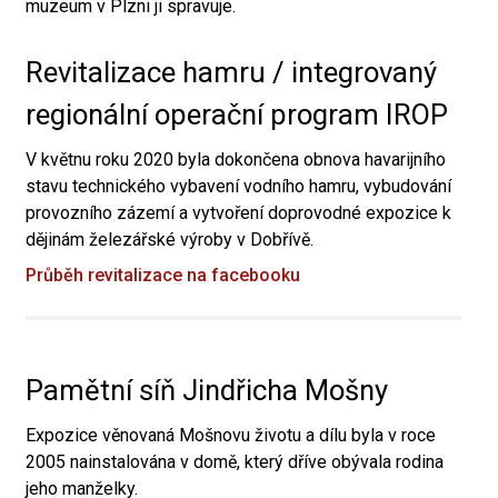
muzeum v Plzni ji spravuje.
Revitalizace hamru / integrovaný
regionální operační program IROP
V květnu roku 2020 byla dokončena obnova havarijního
stavu technického vybavení vodního hamru, vybudování
provozního zázemí a vytvoření doprovodné expozice k
dějinám železářské výroby v Dobřívě.
Průběh revitalizace na facebooku
Pamětní síň Jindřicha Mošny
Expozice věnovaná Mošnovu životu a dílu byla v roce
2005 nainstalována v domě, který dříve obývala rodina
jeho manželky.