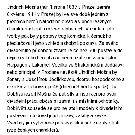
Jindřich Mošna (nar. 1.srpna 1837 v Praze, zemřel
6.května 1911 v Praze) byl ve své době jedním z
předních herců Národního divadla v oboru vážných
charakterních rolí i rolí veseloherních. Vrcholem jeho
tvorby pak byly postavy tragikomické, k čemuž ho
předurčoval i jeho vzhled a drobná postava. Za svého
divadelního působení ztvárnil více než 500 postav a do
dějin českého herectví se nesmazatelně zapsal jako
Harpagon v Lakomci, Vocílka ve Strakonickém dudákovi
nebo principál v Prodané nevěstě. Jindřich Mošna byl
ženatý s Josefínou Jedličkovou, dcerou hospodského a
řezníka z Dobříva č.p. 48 (dnešní Stará hospoda). Do
Dobříva jezdil Mošna čerpat síly a inspiraci pro svoji
divadelní práci, občas si zahrál i s místními ochotníky.
Dobřívští sousedé se pro něj stali modely k divadelním
postavám, studoval jejich mravy, vztahy a zvyky.
Všechny jím vytvořené postavy tak v sobě nesly otisk
ryze českých charakterů.