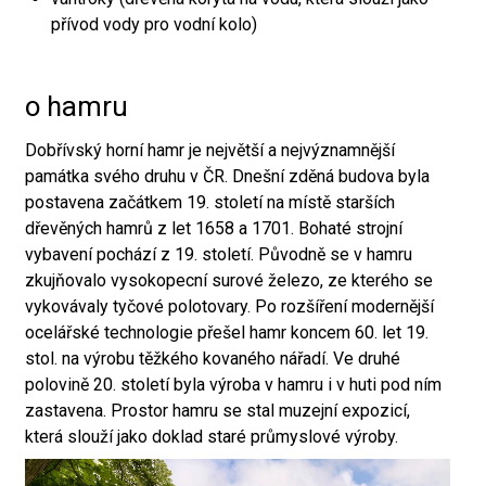
přívod vody pro vodní kolo)
o hamru
Dobřívský horní hamr je největší a nejvýznamnější
památka svého druhu v ČR. Dnešní zděná budova byla
postavena začátkem 19. století na místě starších
dřevěných hamrů z let 1658 a 1701. Bohaté strojní
vybavení pochází z 19. století. Původně se v hamru
zkujňovalo vysokopecní surové železo, ze kterého se
vykovávaly tyčové polotovary. Po rozšíření modernější
ocelářské technologie přešel hamr koncem 60. let 19.
stol. na výrobu těžkého kovaného nářadí. Ve druhé
polovině 20. století byla výroba v hamru i v huti pod ním
zastavena. Prostor hamru se stal muzejní expozicí,
která slouží jako doklad staré průmyslové výroby.