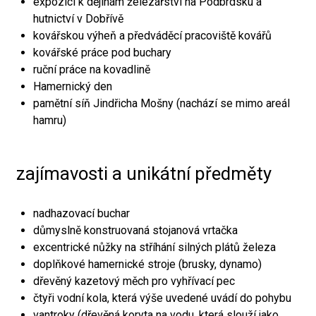
expozici k dějinám železářství na Podbrdsku a
hutnictví v Dobřívě
kovářskou výheň a předváděcí pracoviště kovářů
kovářské práce pod buchary
ruční práce na kovadlině
Hamernický den
pamětní síň Jindřicha Mošny (nachází se mimo areál
hamru)
zajímavosti a unikátní předměty
nadhazovací buchar
důmyslně konstruovaná stojanová vrtačka
excentrické nůžky na stříhání silných plátů železa
doplňkové hamernické stroje (brusky, dynamo)
dřevěný kazetový měch pro vyhřívací pec
čtyři vodní kola, která výše uvedené uvádí do pohybu
vantroky (dřevěná koryta na vodu, která slouží jako