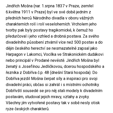
Jindřich Mošna (nar. 1.srpna 1837 v Praze, zemřel
6.května 1911 v Praze) byl ve své době jedním z
předních herců Národního divadla v oboru vážných
charakterních rolí i rolí veseloherních. Vrcholem jeho
tvorby pak byly postavy tragikomické, k čemuž ho
předurčoval i jeho vzhled a drobná postava. Za svého
divadelního působení ztvárnil více než 500 postav a do
dějin českého herectví se nesmazatelně zapsal jako
Harpagon v Lakomci, Vocílka ve Strakonickém dudákovi
nebo principál v Prodané nevěstě. Jindřich Mošna byl
ženatý s Josefínou Jedličkovou, dcerou hospodského a
řezníka z Dobříva č.p. 48 (dnešní Stará hospoda). Do
Dobříva jezdil Mošna čerpat síly a inspiraci pro svoji
divadelní práci, občas si zahrál i s místními ochotníky.
Dobřívští sousedé se pro něj stali modely k divadelním
postavám, studoval jejich mravy, vztahy a zvyky.
Všechny jím vytvořené postavy tak v sobě nesly otisk
ryze českých charakterů.