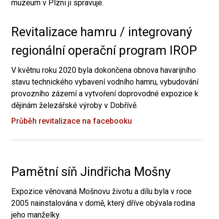
muzeum v Plzni ji spravuje.
Revitalizace hamru / integrovaný
regionální operační program IROP
V květnu roku 2020 byla dokončena obnova havarijního
stavu technického vybavení vodního hamru, vybudování
provozního zázemí a vytvoření doprovodné expozice k
dějinám železářské výroby v Dobřívě.
Průběh revitalizace na facebooku
Pamětní síň Jindřicha Mošny
Expozice věnovaná Mošnovu životu a dílu byla v roce
2005 nainstalována v domě, který dříve obývala rodina
jeho manželky.