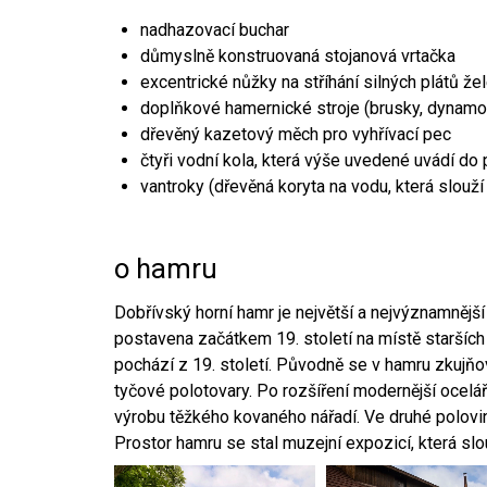
nadhazovací buchar
důmyslně konstruovaná stojanová vrtačka
excentrické nůžky na stříhání silných plátů že
doplňkové hamernické stroje (brusky, dynamo
dřevěný kazetový měch pro vyhřívací pec
čtyři vodní kola, která výše uvedené uvádí do
vantroky (dřevěná koryta na vodu, která slouží
o hamru
Dobřívský horní hamr je největší a nejvýznamněj
postavena začátkem 19. století na místě starších
pochází z 19. století. Původně se v hamru zkujň
tyčové polotovary. Po rozšíření modernější ocelář
výrobu těžkého kovaného nářadí. Ve druhé polovině
Prostor hamru se stal muzejní expozicí, která sl