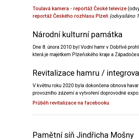
Toulavá kamera - reportáž České televize
(odvy
reportáž Českého rozhlasu Plzeň
(odvysíláno 1
Národní kulturní památka
Dne 8. února 2010 byl Vodní hamr v Dobřívě prohl
která je majetkem Plzeňského kraje a Západočesk
Revitalizace hamru / integrov
V květnu roku 2020 byla dokončena obnova havari
provozního zázemí a vytvoření doprovodné expoz
Průběh revitalizace na facebooku
Pamětní síň Jindřicha Mošny