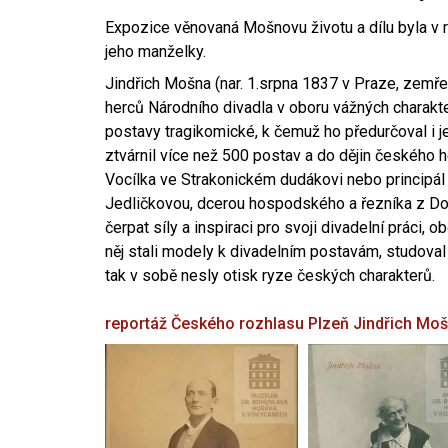
Expozice věnovaná Mošnovu životu a dílu byla v r
jeho manželky.
Jindřich Mošna (nar. 1.srpna 1837 v Praze, zemře
herců Národního divadla v oboru vážných charakter
postavy tragikomické, k čemuž ho předurčoval i 
ztvárnil více než 500 postav a do dějin českého
Vocílka ve Strakonickém dudákovi nebo principál
Jedličkovou, dcerou hospodského a řezníka z Dob
čerpat síly a inspiraci pro svoji divadelní práci, 
něj stali modely k divadelním postavám, studoval
tak v sobě nesly otisk ryze českých charakterů.
reportáž Českého rozhlasu Plzeň
Jindřich Mo