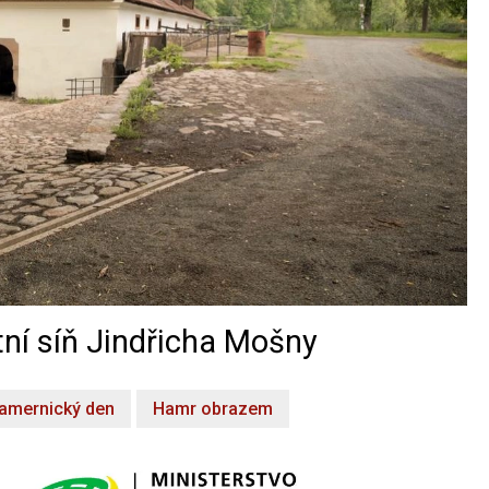
ní síň Jindřicha Mošny
amernický den
Hamr obrazem