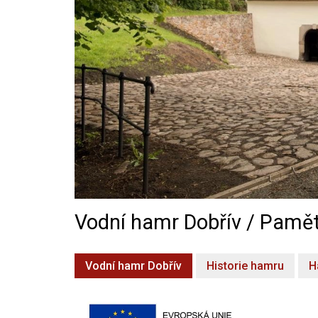
Vodní hamr Dobřív / Pamět
Vodní hamr Dobřív
Historie hamru
H