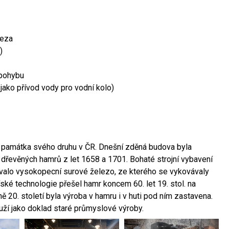
leza
)
 pohybu
 jako přívod vody pro vodní kolo)
ší památka svého druhu v ČR. Dnešní zděná budova byla
 dřevěných hamrů z let 1658 a 1701. Bohaté strojní vybavení
ovalo vysokopecní surové železo, ze kterého se vykovávaly
ské technologie přešel hamr koncem 60. let 19. stol. na
 20. století byla výroba v hamru i v huti pod ním zastavena.
ouží jako doklad staré průmyslové výroby.