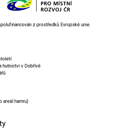
 spolufinancován z prostředků Evropské unie.
toletí
 hutnictví v Dobřívě
ářů
o areál hamru)
ty