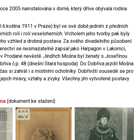
oce 2005 nainstalována v domě, který dříve obývala rodina
l 6.května 1911 v Praze) byl ve své době jedním z předních
ních rolí i rolí veseloherních. Vrcholem jeho tvorby pak byly
jeho vzhled a drobná postava. Za svého divadelního působení
 herectví se nesmazatelně zapsal jako Harpagon v Lakomci,
 v Prodané nevěstě. Jindřich Mošna byl ženatý s Josefínou
říva č.p. 48 (dnešní Stará hospoda). Do Dobříva jezdil Mošna
občas si zahrál i s místními ochotníky. Dobřívští sousedé se pro
 jejich mravy, vztahy a zvyky. Všechny jím vytvořené postavy
šna
(dokument ke stažení)