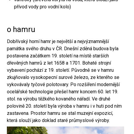
přívod vody pro vodní kolo)
o hamru
Dobřívský horní hamr je největší a nejvýznamnější
památka svého druhu v ČR. Dnešní zděná budova byla
postavena začátkem 19. století na místě starších
dřevěných hamrů z let 1658 a 1701. Bohaté strojní
vybavení pochází z 19. století. Původně se v hamru
zkujňovalo vysokopecní surové železo, ze kterého se
vykovávaly tyčové polotovary. Po rozšíření modernější
ocelářské technologie přešel hamr koncem 60. let 19.
stol. na výrobu těžkého kovaného nářadí. Ve druhé
polovině 20. století byla výroba v hamru i v huti pod ním
zastavena. Prostor hamru se stal muzejní expozicí,
která slouží jako doklad staré průmyslové výroby.