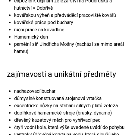
expozici k dějinám železářství na Podbrdsku a
hutnictví v Dobřívě
kovářskou výheň a předváděcí pracoviště kovářů
kovářské práce pod buchary
ruční práce na kovadlině
Hamernický den
pamětní síň Jindřicha Mošny (nachází se mimo areál
hamru)
zajímavosti a unikátní předměty
nadhazovací buchar
důmyslně konstruovaná stojanová vrtačka
excentrické nůžky na stříhání silných plátů železa
doplňkové hamernické stroje (brusky, dynamo)
dřevěný kazetový měch pro vyhřívací pec
čtyři vodní kola, která výše uvedené uvádí do pohybu
vantroky (dřevěná koryta na vodu, která slouží jako