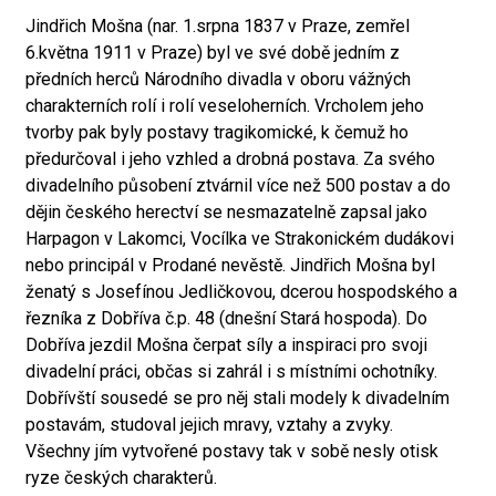
Jindřich Mošna (nar. 1.srpna 1837 v Praze, zemřel
6.května 1911 v Praze) byl ve své době jedním z
předních herců Národního divadla v oboru vážných
charakterních rolí i rolí veseloherních. Vrcholem jeho
tvorby pak byly postavy tragikomické, k čemuž ho
předurčoval i jeho vzhled a drobná postava. Za svého
divadelního působení ztvárnil více než 500 postav a do
dějin českého herectví se nesmazatelně zapsal jako
Harpagon v Lakomci, Vocílka ve Strakonickém dudákovi
nebo principál v Prodané nevěstě. Jindřich Mošna byl
ženatý s Josefínou Jedličkovou, dcerou hospodského a
řezníka z Dobříva č.p. 48 (dnešní Stará hospoda). Do
Dobříva jezdil Mošna čerpat síly a inspiraci pro svoji
divadelní práci, občas si zahrál i s místními ochotníky.
Dobřívští sousedé se pro něj stali modely k divadelním
postavám, studoval jejich mravy, vztahy a zvyky.
Všechny jím vytvořené postavy tak v sobě nesly otisk
ryze českých charakterů.