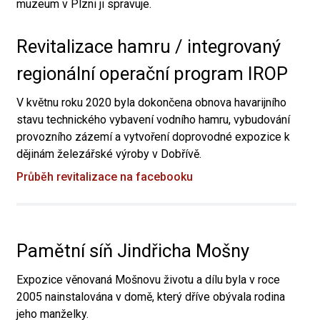
muzeum v Plzni ji spravuje.
Revitalizace hamru / integrovaný
regionální operační program IROP
V květnu roku 2020 byla dokončena obnova havarijního
stavu technického vybavení vodního hamru, vybudování
provozního zázemí a vytvoření doprovodné expozice k
dějinám železářské výroby v Dobřívě.
Průběh revitalizace na facebooku
Pamětní síň Jindřicha Mošny
Expozice věnovaná Mošnovu životu a dílu byla v roce
2005 nainstalována v domě, který dříve obývala rodina
jeho manželky.