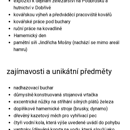
expozici k dějinám železářství na Podbrdsku a
hutnictví v Dobřívě
kovářskou výheň a předváděcí pracoviště kovářů
kovářské práce pod buchary
ruční práce na kovadlině
Hamernický den
pamětní síň Jindřicha Mošny (nachází se mimo areál
hamru)
zajímavosti a unikátní předměty
nadhazovací buchar
důmyslně konstruovaná stojanová vrtačka
excentrické nůžky na stříhání silných plátů železa
doplňkové hamernické stroje (brusky, dynamo)
dřevěný kazetový měch pro vyhřívací pec
čtyři vodní kola, která výše uvedené uvádí do pohybu
vantroky (dřevěná koryta na vodu, která slouží jako