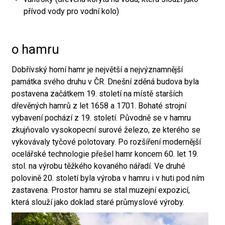
přívod vody pro vodní kolo)
o hamru
Dobřívský horní hamr je největší a nejvýznamnější
památka svého druhu v ČR. Dnešní zděná budova byla
postavena začátkem 19. století na místě starších
dřevěných hamrů z let 1658 a 1701. Bohaté strojní
vybavení pochází z 19. století. Původně se v hamru
zkujňovalo vysokopecní surové železo, ze kterého se
vykovávaly tyčové polotovary. Po rozšíření modernější
ocelářské technologie přešel hamr koncem 60. let 19.
stol. na výrobu těžkého kovaného nářadí. Ve druhé
polovině 20. století byla výroba v hamru i v huti pod ním
zastavena. Prostor hamru se stal muzejní expozicí,
která slouží jako doklad staré průmyslové výroby.