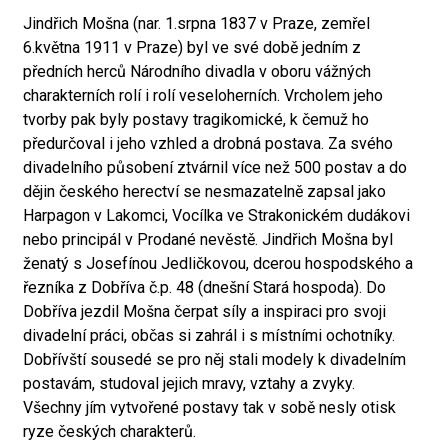
Jindřich Mošna (nar. 1.srpna 1837 v Praze, zemřel
6.května 1911 v Praze) byl ve své době jedním z
předních herců Národního divadla v oboru vážných
charakterních rolí i rolí veseloherních. Vrcholem jeho
tvorby pak byly postavy tragikomické, k čemuž ho
předurčoval i jeho vzhled a drobná postava. Za svého
divadelního působení ztvárnil více než 500 postav a do
dějin českého herectví se nesmazatelně zapsal jako
Harpagon v Lakomci, Vocílka ve Strakonickém dudákovi
nebo principál v Prodané nevěstě. Jindřich Mošna byl
ženatý s Josefínou Jedličkovou, dcerou hospodského a
řezníka z Dobříva č.p. 48 (dnešní Stará hospoda). Do
Dobříva jezdil Mošna čerpat síly a inspiraci pro svoji
divadelní práci, občas si zahrál i s místními ochotníky.
Dobřívští sousedé se pro něj stali modely k divadelním
postavám, studoval jejich mravy, vztahy a zvyky.
Všechny jím vytvořené postavy tak v sobě nesly otisk
ryze českých charakterů.