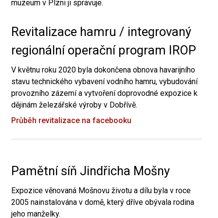
muzeum v Plzni ji spravuje.
Revitalizace hamru / integrovaný
regionální operační program IROP
V květnu roku 2020 byla dokončena obnova havarijního
stavu technického vybavení vodního hamru, vybudování
provozního zázemí a vytvoření doprovodné expozice k
dějinám železářské výroby v Dobřívě.
Průběh revitalizace na facebooku
Pamětní síň Jindřicha Mošny
Expozice věnovaná Mošnovu životu a dílu byla v roce
2005 nainstalována v domě, který dříve obývala rodina
jeho manželky.