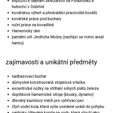
expozici k dějinám železářství na Podbrdsku a
hutnictví v Dobřívě
kovářskou výheň a předváděcí pracoviště kovářů
kovářské práce pod buchary
ruční práce na kovadlině
Hamernický den
pamětní síň Jindřicha Mošny (nachází se mimo areál
hamru)
zajímavosti a unikátní předměty
nadhazovací buchar
důmyslně konstruovaná stojanová vrtačka
excentrické nůžky na stříhání silných plátů železa
doplňkové hamernické stroje (brusky, dynamo)
dřevěný kazetový měch pro vyhřívací pec
čtyři vodní kola, která výše uvedené uvádí do pohybu
vantroky (dřevěná koryta na vodu, která slouží jako