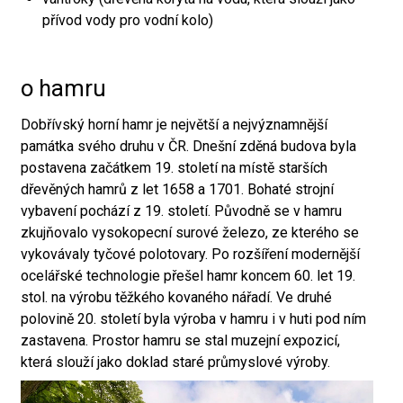
přívod vody pro vodní kolo)
o hamru
Dobřívský horní hamr je největší a nejvýznamnější
památka svého druhu v ČR. Dnešní zděná budova byla
postavena začátkem 19. století na místě starších
dřevěných hamrů z let 1658 a 1701. Bohaté strojní
vybavení pochází z 19. století. Původně se v hamru
zkujňovalo vysokopecní surové železo, ze kterého se
vykovávaly tyčové polotovary. Po rozšíření modernější
ocelářské technologie přešel hamr koncem 60. let 19.
stol. na výrobu těžkého kovaného nářadí. Ve druhé
polovině 20. století byla výroba v hamru i v huti pod ním
zastavena. Prostor hamru se stal muzejní expozicí,
která slouží jako doklad staré průmyslové výroby.