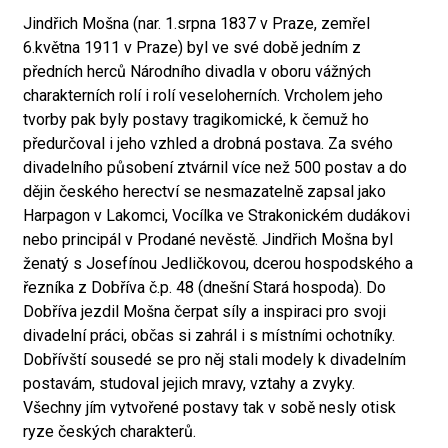
Jindřich Mošna (nar. 1.srpna 1837 v Praze, zemřel
6.května 1911 v Praze) byl ve své době jedním z
předních herců Národního divadla v oboru vážných
charakterních rolí i rolí veseloherních. Vrcholem jeho
tvorby pak byly postavy tragikomické, k čemuž ho
předurčoval i jeho vzhled a drobná postava. Za svého
divadelního působení ztvárnil více než 500 postav a do
dějin českého herectví se nesmazatelně zapsal jako
Harpagon v Lakomci, Vocílka ve Strakonickém dudákovi
nebo principál v Prodané nevěstě. Jindřich Mošna byl
ženatý s Josefínou Jedličkovou, dcerou hospodského a
řezníka z Dobříva č.p. 48 (dnešní Stará hospoda). Do
Dobříva jezdil Mošna čerpat síly a inspiraci pro svoji
divadelní práci, občas si zahrál i s místními ochotníky.
Dobřívští sousedé se pro něj stali modely k divadelním
postavám, studoval jejich mravy, vztahy a zvyky.
Všechny jím vytvořené postavy tak v sobě nesly otisk
ryze českých charakterů.