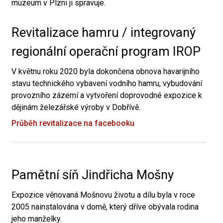
muzeum v Plzni ji spravuje.
Revitalizace hamru / integrovaný
regionální operační program IROP
V květnu roku 2020 byla dokončena obnova havarijního
stavu technického vybavení vodního hamru, vybudování
provozního zázemí a vytvoření doprovodné expozice k
dějinám železářské výroby v Dobřívě.
Průběh revitalizace na facebooku
Pamětní síň Jindřicha Mošny
Expozice věnovaná Mošnovu životu a dílu byla v roce
2005 nainstalována v domě, který dříve obývala rodina
jeho manželky.