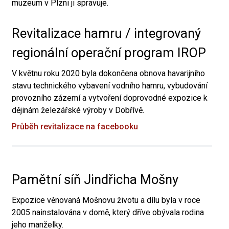
muzeum v Plzni ji spravuje.
Revitalizace hamru / integrovaný
regionální operační program IROP
V květnu roku 2020 byla dokončena obnova havarijního
stavu technického vybavení vodního hamru, vybudování
provozního zázemí a vytvoření doprovodné expozice k
dějinám železářské výroby v Dobřívě.
Průběh revitalizace na facebooku
Pamětní síň Jindřicha Mošny
Expozice věnovaná Mošnovu životu a dílu byla v roce
2005 nainstalována v domě, který dříve obývala rodina
jeho manželky.