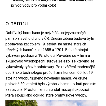
přívod vody pro vodní kolo)
o hamru
Dobřívský horní hamr je největší a nejvýznamnější
památka svého druhu v ČR. Dnešní zděná budova byla
postavena začátkem 19. století na místě starších
dřevěných hamrů z let 1658 a 1701. Bohaté strojní
vybavení pochází z 19. století. Původně se v hamru
zkujňovalo vysokopecní surové železo, ze kterého se
vykovávaly tyčové polotovary. Po rozšíření modernější
ocelářské technologie přešel hamr koncem 60. let 19.
stol. na výrobu těžkého kovaného nářadí. Ve druhé
polovině 20. století byla výroba v hamru i v huti pod ním
zastavena. Prostor hamru se stal muzejní expozicí,
která slouží jako doklad staré průmyslové výroby.