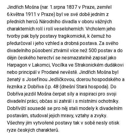
Jindřich Mošna (nar. 1.srpna 1837 v Praze, zemřel
6.května 1911 v Praze) byl ve své době jedním z
předních herců Národního divadla v oboru vážných
charakterních rolí i rolí veseloherních. Vrcholem jeho
tvorby pak byly postavy tragikomické, k čemuž ho
předurčoval i jeho vzhled a drobná postava. Za svého
divadelního působení ztvárnil více než 500 postav a do
dějin českého herectví se nesmazatelně zapsal jako
Harpagon v Lakomci, Vocílka ve Strakonickém dudákovi
nebo principál v Prodané nevěstě. Jindřich Mošna byl
ženatý s Josefínou Jedličkovou, dcerou hospodského a
řezníka z Dobříva č.p. 48 (dnešní Stará hospoda). Do
Dobříva jezdil Mošna čerpat síly a inspiraci pro svoji
divadelní práci, občas si zahrál i s místními ochotníky.
Dobřívští sousedé se pro něj stali modely k divadelním
postavám, studoval jejich mravy, vztahy a zvyky.
Všechny jím vytvořené postavy tak v sobě nesly otisk
ryze českých charakterů.