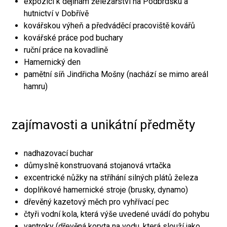
expozici k dějinám železářství na Podbrdsku a
hutnictví v Dobřívě
kovářskou výheň a předváděcí pracoviště kovářů
kovářské práce pod buchary
ruční práce na kovadlině
Hamernický den
pamětní síň Jindřicha Mošny (nachází se mimo areál
hamru)
zajímavosti a unikátní předměty
nadhazovací buchar
důmyslně konstruovaná stojanová vrtačka
excentrické nůžky na stříhání silných plátů železa
doplňkové hamernické stroje (brusky, dynamo)
dřevěný kazetový měch pro vyhřívací pec
čtyři vodní kola, která výše uvedené uvádí do pohybu
vantroky (dřevěná koryta na vodu, která slouží jako