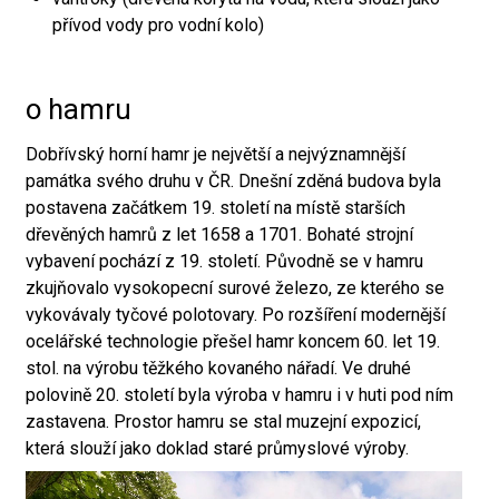
přívod vody pro vodní kolo)
o hamru
Dobřívský horní hamr je největší a nejvýznamnější
památka svého druhu v ČR. Dnešní zděná budova byla
postavena začátkem 19. století na místě starších
dřevěných hamrů z let 1658 a 1701. Bohaté strojní
vybavení pochází z 19. století. Původně se v hamru
zkujňovalo vysokopecní surové železo, ze kterého se
vykovávaly tyčové polotovary. Po rozšíření modernější
ocelářské technologie přešel hamr koncem 60. let 19.
stol. na výrobu těžkého kovaného nářadí. Ve druhé
polovině 20. století byla výroba v hamru i v huti pod ním
zastavena. Prostor hamru se stal muzejní expozicí,
která slouží jako doklad staré průmyslové výroby.