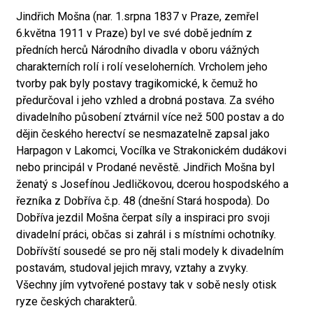
Jindřich Mošna (nar. 1.srpna 1837 v Praze, zemřel
6.května 1911 v Praze) byl ve své době jedním z
předních herců Národního divadla v oboru vážných
charakterních rolí i rolí veseloherních. Vrcholem jeho
tvorby pak byly postavy tragikomické, k čemuž ho
předurčoval i jeho vzhled a drobná postava. Za svého
divadelního působení ztvárnil více než 500 postav a do
dějin českého herectví se nesmazatelně zapsal jako
Harpagon v Lakomci, Vocílka ve Strakonickém dudákovi
nebo principál v Prodané nevěstě. Jindřich Mošna byl
ženatý s Josefínou Jedličkovou, dcerou hospodského a
řezníka z Dobříva č.p. 48 (dnešní Stará hospoda). Do
Dobříva jezdil Mošna čerpat síly a inspiraci pro svoji
divadelní práci, občas si zahrál i s místními ochotníky.
Dobřívští sousedé se pro něj stali modely k divadelním
postavám, studoval jejich mravy, vztahy a zvyky.
Všechny jím vytvořené postavy tak v sobě nesly otisk
ryze českých charakterů.