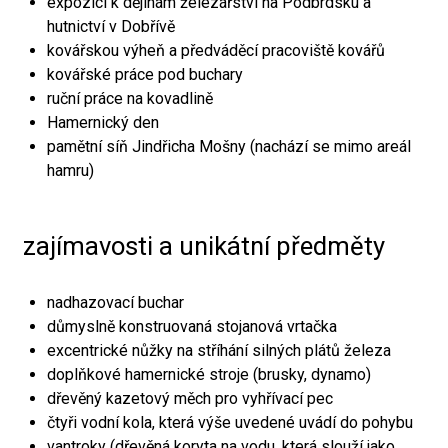
expozici k dějinám železářství na Podbrdsku a
hutnictví v Dobřívě
kovářskou výheň a předváděcí pracoviště kovářů
kovářské práce pod buchary
ruční práce na kovadlině
Hamernický den
pamětní síň Jindřicha Mošny (nachází se mimo areál
hamru)
zajímavosti a unikátní předměty
nadhazovací buchar
důmyslně konstruovaná stojanová vrtačka
excentrické nůžky na stříhání silných plátů železa
doplňkové hamernické stroje (brusky, dynamo)
dřevěný kazetový měch pro vyhřívací pec
čtyři vodní kola, která výše uvedené uvádí do pohybu
vantroky (dřevěná koryta na vodu, která slouží jako