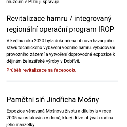
muzeum v Plzni ji spravuje.
Revitalizace hamru / integrovaný
regionální operační program IROP
V květnu roku 2020 byla dokončena obnova havarijního
stavu technického vybavení vodního hamru, vybudování
provozního zázemí a vytvoření doprovodné expozice k
dějinám železářské výroby v Dobřívě.
Průběh revitalizace na facebooku
Pamětní síň Jindřicha Mošny
Expozice věnovaná Mošnovu životu a dílu byla v roce
2005 nainstalována v domě, který dříve obývala rodina
jeho manželky.