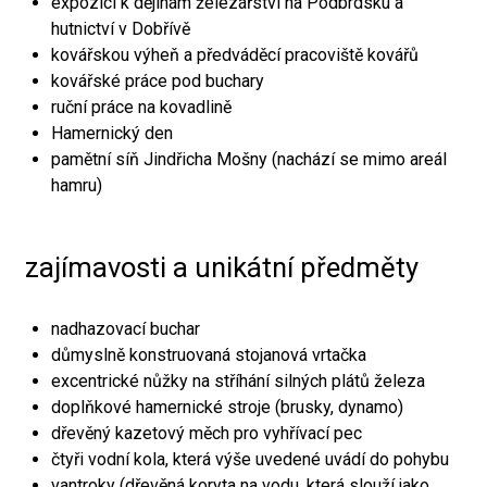
expozici k dějinám železářství na Podbrdsku a
hutnictví v Dobřívě
kovářskou výheň a předváděcí pracoviště kovářů
kovářské práce pod buchary
ruční práce na kovadlině
Hamernický den
pamětní síň Jindřicha Mošny (nachází se mimo areál
hamru)
zajímavosti a unikátní předměty
nadhazovací buchar
důmyslně konstruovaná stojanová vrtačka
excentrické nůžky na stříhání silných plátů železa
doplňkové hamernické stroje (brusky, dynamo)
dřevěný kazetový měch pro vyhřívací pec
čtyři vodní kola, která výše uvedené uvádí do pohybu
vantroky (dřevěná koryta na vodu, která slouží jako