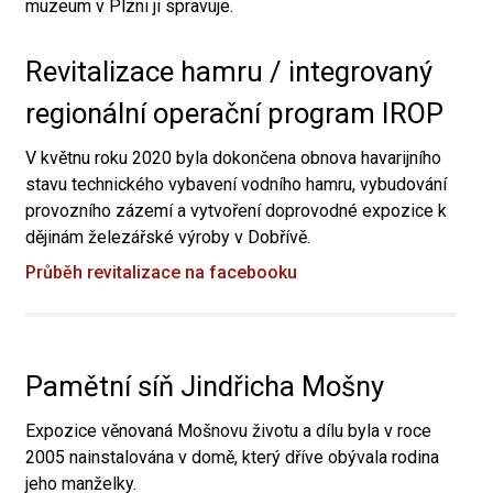
muzeum v Plzni ji spravuje.
Revitalizace hamru / integrovaný
regionální operační program IROP
V květnu roku 2020 byla dokončena obnova havarijního
stavu technického vybavení vodního hamru, vybudování
provozního zázemí a vytvoření doprovodné expozice k
dějinám železářské výroby v Dobřívě.
Průběh revitalizace na facebooku
Pamětní síň Jindřicha Mošny
Expozice věnovaná Mošnovu životu a dílu byla v roce
2005 nainstalována v domě, který dříve obývala rodina
jeho manželky.