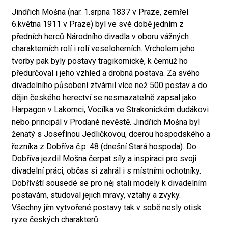
Jindřich Mošna (nar. 1.srpna 1837 v Praze, zemřel
6.května 1911 v Praze) byl ve své době jedním z
předních herců Národního divadla v oboru vážných
charakterních rolí i rolí veseloherních. Vrcholem jeho
tvorby pak byly postavy tragikomické, k čemuž ho
předurčoval i jeho vzhled a drobná postava. Za svého
divadelního působení ztvárnil více než 500 postav a do
dějin českého herectví se nesmazatelně zapsal jako
Harpagon v Lakomci, Vocílka ve Strakonickém dudákovi
nebo principál v Prodané nevěstě. Jindřich Mošna byl
ženatý s Josefínou Jedličkovou, dcerou hospodského a
řezníka z Dobříva č.p. 48 (dnešní Stará hospoda). Do
Dobříva jezdil Mošna čerpat síly a inspiraci pro svoji
divadelní práci, občas si zahrál i s místními ochotníky.
Dobřívští sousedé se pro něj stali modely k divadelním
postavám, studoval jejich mravy, vztahy a zvyky.
Všechny jím vytvořené postavy tak v sobě nesly otisk
ryze českých charakterů.