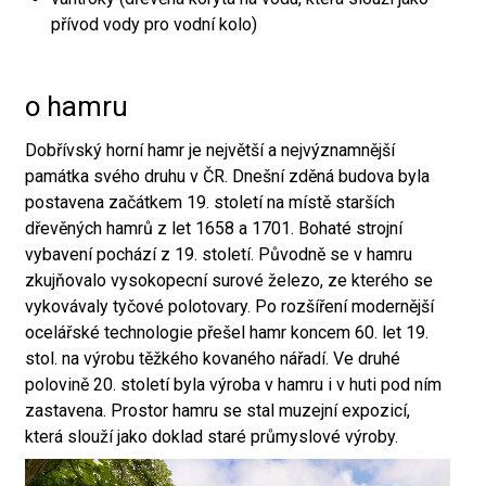
přívod vody pro vodní kolo)
o hamru
Dobřívský horní hamr je největší a nejvýznamnější
památka svého druhu v ČR. Dnešní zděná budova byla
postavena začátkem 19. století na místě starších
dřevěných hamrů z let 1658 a 1701. Bohaté strojní
vybavení pochází z 19. století. Původně se v hamru
zkujňovalo vysokopecní surové železo, ze kterého se
vykovávaly tyčové polotovary. Po rozšíření modernější
ocelářské technologie přešel hamr koncem 60. let 19.
stol. na výrobu těžkého kovaného nářadí. Ve druhé
polovině 20. století byla výroba v hamru i v huti pod ním
zastavena. Prostor hamru se stal muzejní expozicí,
která slouží jako doklad staré průmyslové výroby.