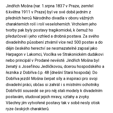
Jindřich Mošna (nar. 1.srpna 1837 v Praze, zemřel
6.května 1911 v Praze) byl ve své době jedním z
předních herců Národního divadla v oboru vážných
charakterních rolí i rolí veseloherních. Vrcholem jeho
tvorby pak byly postavy tragikomické, k čemuž ho
předurčoval i jeho vzhled a drobná postava. Za svého
divadelního působení ztvárnil více než 500 postav a do
dějin českého herectví se nesmazatelně zapsal jako
Harpagon v Lakomci, Vocílka ve Strakonickém dudákovi
nebo principál v Prodané nevěstě. Jindřich Mošna byl
ženatý s Josefínou Jedličkovou, dcerou hospodského a
řezníka z Dobříva č.p. 48 (dnešní Stará hospoda). Do
Dobříva jezdil Mošna čerpat síly a inspiraci pro svoji
divadelní práci, občas si zahrál i s místními ochotníky.
Dobřívští sousedé se pro něj stali modely k divadelním
postavám, studoval jejich mravy, vztahy a zvyky.
Všechny jím vytvořené postavy tak v sobě nesly otisk
ryze českých charakterů.