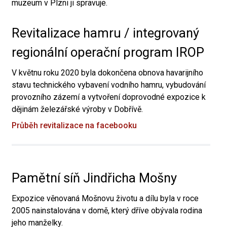
muzeum v Plzni ji spravuje.
Revitalizace hamru / integrovaný
regionální operační program IROP
V květnu roku 2020 byla dokončena obnova havarijního
stavu technického vybavení vodního hamru, vybudování
provozního zázemí a vytvoření doprovodné expozice k
dějinám železářské výroby v Dobřívě.
Průběh revitalizace na facebooku
Pamětní síň Jindřicha Mošny
Expozice věnovaná Mošnovu životu a dílu byla v roce
2005 nainstalována v domě, který dříve obývala rodina
jeho manželky.