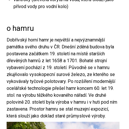
přívod vody pro vodní kolo)
o hamru
Dobřívský horní hamr je největší a nejvýznamnější
památka svého druhu v ČR. Dnešní zděná budova byla
postavena začátkem 19. století na místě starších
dřevěných hamrů z let 1658 a 1701. Bohaté strojní
vybavení pochází z 19. století. Původně se v hamru
zkujňovalo vysokopecní surové železo, ze kterého se
vykovávaly tyčové polotovary. Po rozšíření modernější
ocelářské technologie přešel hamr koncem 60. let 19.
stol. na výrobu těžkého kovaného nářadí. Ve druhé
polovině 20. století byla výroba v hamru i v huti pod ním
zastavena. Prostor hamru se stal muzejní expozicí,
která slouží jako doklad staré průmyslové výroby.