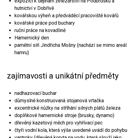
expozici k dějinám železářství na Podbrdsku a
hutnictví v Dobřívě
kovářskou výheň a předváděcí pracoviště kovářů
kovářské práce pod buchary
ruční práce na kovadlině
Hamernický den
pamětní síň Jindřicha Mošny (nachází se mimo areál
hamru)
zajímavosti a unikátní předměty
nadhazovací buchar
důmyslně konstruovaná stojanová vrtačka
excentrické nůžky na stříhání silných plátů železa
doplňkové hamernické stroje (brusky, dynamo)
dřevěný kazetový měch pro vyhřívací pec
čtyři vodní kola, která výše uvedené uvádí do pohybu
vantroky (dřevěná koryta na vodu, která slouží jako