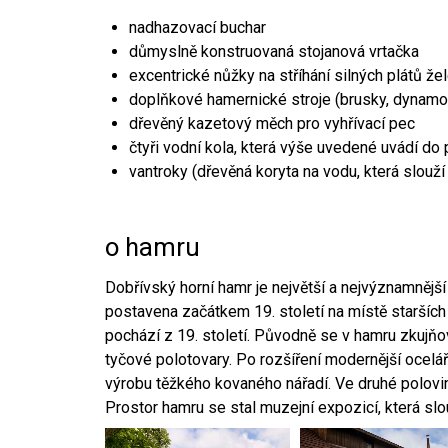
nadhazovací buchar
důmyslně konstruovaná stojanová vrtačka
excentrické nůžky na stříhání silných plátů že
doplňkové hamernické stroje (brusky, dynamo
dřevěný kazetový měch pro vyhřívací pec
čtyři vodní kola, která výše uvedené uvádí do
vantroky (dřevěná koryta na vodu, která slouží
o hamru
Dobřívský horní hamr je největší a nejvýznamněj
postavena začátkem 19. století na místě starších
pochází z 19. století. Původně se v hamru zkujň
tyčové polotovary. Po rozšíření modernější ocelář
výrobu těžkého kovaného nářadí. Ve druhé polovině
Prostor hamru se stal muzejní expozicí, která sl