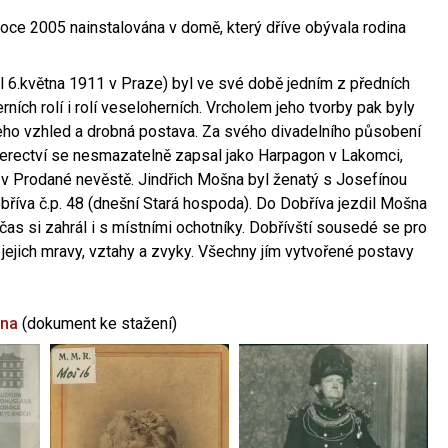
oce 2005 nainstalována v domě, který dříve obývala rodina
l 6.května 1911 v Praze) byl ve své době jedním z předních
ních rolí i rolí veseloherních. Vrcholem jeho tvorby pak byly
jeho vzhled a drobná postava. Za svého divadelního působení
 herectví se nesmazatelně zapsal jako Harpagon v Lakomci,
 v Prodané nevěstě. Jindřich Mošna byl ženatý s Josefínou
říva č.p. 48 (dnešní Stará hospoda). Do Dobříva jezdil Mošna
občas si zahrál i s místními ochotníky. Dobřívští sousedé se pro
 jejich mravy, vztahy a zvyky. Všechny jím vytvořené postavy
šna
(dokument ke stažení)