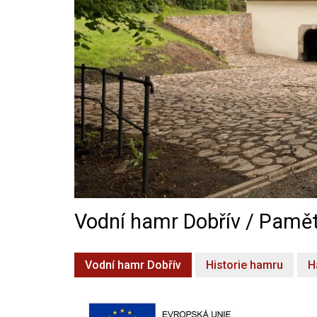
Vodní hamr Dobřív / Pamět
Vodní hamr Dobřív
Historie hamru
H