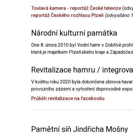
Toulavá kamera - reportáž České televize
(odvy
reportáž Českého rozhlasu Plzeň
(odvysíláno 1
Národní kulturní památka
Dne 8. února 2010 byl Vodní hamr v Dobřívě prohl
která je majetkem Plzeňského kraje a Západočesk
Revitalizace hamru / integrov
V květnu roku 2020 byla dokončena obnova havari
provozního zázemí a vytvoření doprovodné expoz
Průběh revitalizace na facebooku
Pamětní síň Jindřicha Mošny