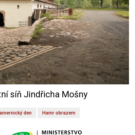
ní síň Jindřicha Mošny
amernický den
Hamr obrazem