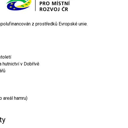
 spolufinancován z prostředků Evropské unie.
toletí
 hutnictví v Dobřívě
ářů
o areál hamru)
ty