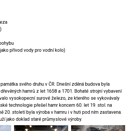
leza
)
 pohybu
 jako přívod vody pro vodní kolo)
ší památka svého druhu v ČR. Dnešní zděná budova byla
 dřevěných hamrů z let 1658 a 1701. Bohaté strojní vybavení
ovalo vysokopecní surové železo, ze kterého se vykovávaly
ské technologie přešel hamr koncem 60. let 19. stol. na
 20. století byla výroba v hamru i v huti pod ním zastavena.
ouží jako doklad staré průmyslové výroby.