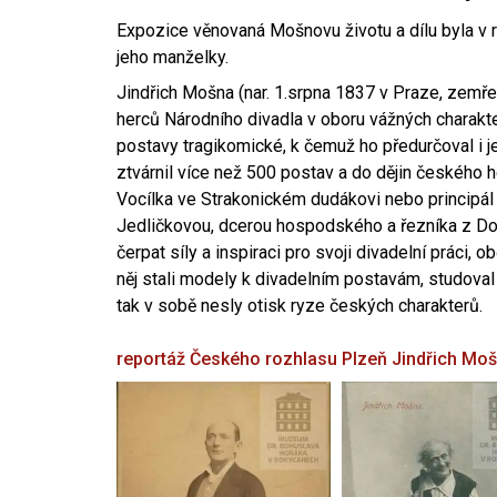
Expozice věnovaná Mošnovu životu a dílu byla v r
jeho manželky.
Jindřich Mošna (nar. 1.srpna 1837 v Praze, zemře
herců Národního divadla v oboru vážných charakter
postavy tragikomické, k čemuž ho předurčoval i 
ztvárnil více než 500 postav a do dějin českého
Vocílka ve Strakonickém dudákovi nebo principál
Jedličkovou, dcerou hospodského a řezníka z Dob
čerpat síly a inspiraci pro svoji divadelní práci, 
něj stali modely k divadelním postavám, studoval
tak v sobě nesly otisk ryze českých charakterů.
reportáž Českého rozhlasu Plzeň
Jindřich Mo