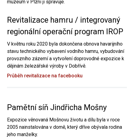
muzeum v Plzni ji spravuje.
Revitalizace hamru / integrovaný
regionální operační program IROP
V květnu roku 2020 byla dokončena obnova havarijního
stavu technického vybavení vodního hamru, vybudování
provozního zázemí a vytvoření doprovodné expozice k
dějinám železářské výroby v Dobřívě.
Průběh revitalizace na facebooku
Pamětní síň Jindřicha Mošny
Expozice věnovaná Mošnovu životu a dílu byla v roce
2005 nainstalována v domě, který dříve obývala rodina
jeho manželky.