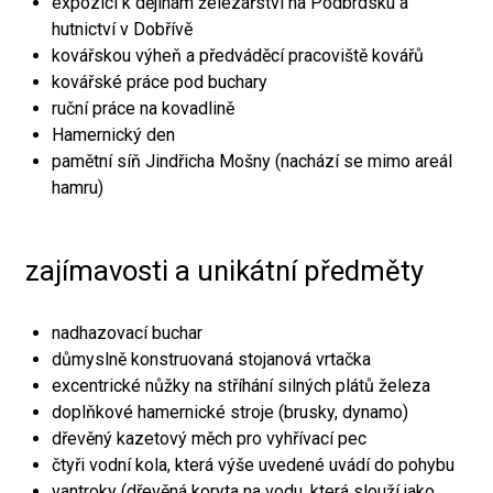
expozici k dějinám železářství na Podbrdsku a
hutnictví v Dobřívě
kovářskou výheň a předváděcí pracoviště kovářů
kovářské práce pod buchary
ruční práce na kovadlině
Hamernický den
pamětní síň Jindřicha Mošny (nachází se mimo areál
hamru)
zajímavosti a unikátní předměty
nadhazovací buchar
důmyslně konstruovaná stojanová vrtačka
excentrické nůžky na stříhání silných plátů železa
doplňkové hamernické stroje (brusky, dynamo)
dřevěný kazetový měch pro vyhřívací pec
čtyři vodní kola, která výše uvedené uvádí do pohybu
vantroky (dřevěná koryta na vodu, která slouží jako