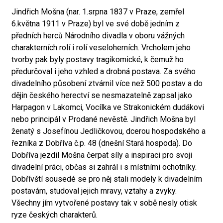
Jindřich Mošna (nar. 1.srpna 1837 v Praze, zemřel
6.května 1911 v Praze) byl ve své době jedním z
předních herců Národního divadla v oboru vážných
charakterních rolí i rolí veseloherních. Vrcholem jeho
tvorby pak byly postavy tragikomické, k čemuž ho
předurčoval i jeho vzhled a drobná postava. Za svého
divadelního působení ztvárnil více než 500 postav a do
dějin českého herectví se nesmazatelně zapsal jako
Harpagon v Lakomci, Vocílka ve Strakonickém dudákovi
nebo principál v Prodané nevěstě. Jindřich Mošna byl
ženatý s Josefínou Jedličkovou, dcerou hospodského a
řezníka z Dobříva č.p. 48 (dnešní Stará hospoda). Do
Dobříva jezdil Mošna čerpat síly a inspiraci pro svoji
divadelní práci, občas si zahrál i s místními ochotníky.
Dobřívští sousedé se pro něj stali modely k divadelním
postavám, studoval jejich mravy, vztahy a zvyky.
Všechny jím vytvořené postavy tak v sobě nesly otisk
ryze českých charakterů.