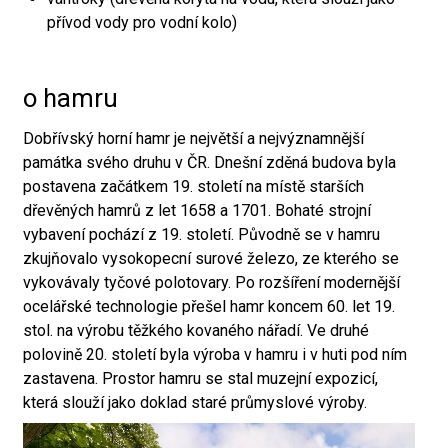
přívod vody pro vodní kolo)
o hamru
Dobřívský horní hamr je největší a nejvýznamnější
památka svého druhu v ČR. Dnešní zděná budova byla
postavena začátkem 19. století na místě starších
dřevěných hamrů z let 1658 a 1701. Bohaté strojní
vybavení pochází z 19. století. Původně se v hamru
zkujňovalo vysokopecní surové železo, ze kterého se
vykovávaly tyčové polotovary. Po rozšíření modernější
ocelářské technologie přešel hamr koncem 60. let 19.
stol. na výrobu těžkého kovaného nářadí. Ve druhé
polovině 20. století byla výroba v hamru i v huti pod ním
zastavena. Prostor hamru se stal muzejní expozicí,
která slouží jako doklad staré průmyslové výroby.