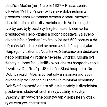
Jindřich Mošna (nar. 1.srpna 1837 v Praze, zemřel
6.května 1911 v Praze) byl ve své době jedním z
předních herců Národního divadla v oboru vážných
charakterních rolí i rolí veseloherních. Vrcholem jeho
tvorby pak byly postavy tragikomické, k čemuž ho
předurčoval i jeho vzhled a drobná postava. Za svého
divadelního působení ztvárnil více než 500 postav a do
dějin českého herectví se nesmazatelně zapsal jako
Harpagon v Lakomci, Vocílka ve Strakonickém dudákovi
nebo principál v Prodané nevěstě. Jindřich Mošna byl
ženatý s Josefínou Jedličkovou, dcerou hospodského a
řezníka z Dobříva č.p. 48 (dnešní Stará hospoda). Do
Dobříva jezdil Mošna čerpat síly a inspiraci pro svoji
divadelní práci, občas si zahrál i s místními ochotníky.
Dobřívští sousedé se pro něj stali modely k divadelním
postavám, studoval jejich mravy, vztahy a zvyky.
Všechny jím vytvořené postavy tak v sobě nesly otisk
ryze českých charakterů.