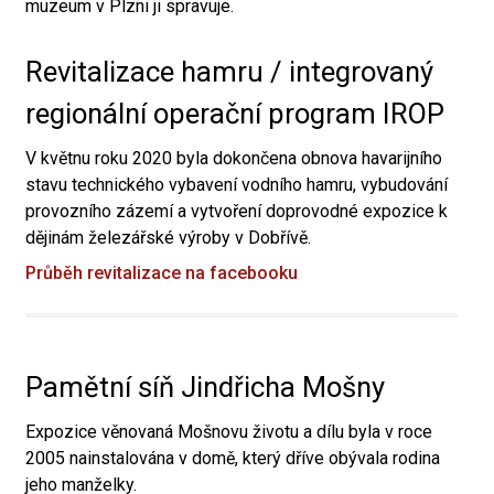
muzeum v Plzni ji spravuje.
Revitalizace hamru / integrovaný
regionální operační program IROP
V květnu roku 2020 byla dokončena obnova havarijního
stavu technického vybavení vodního hamru, vybudování
provozního zázemí a vytvoření doprovodné expozice k
dějinám železářské výroby v Dobřívě.
Průběh revitalizace na facebooku
Pamětní síň Jindřicha Mošny
Expozice věnovaná Mošnovu životu a dílu byla v roce
2005 nainstalována v domě, který dříve obývala rodina
jeho manželky.