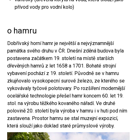
přívod vody pro vodní kolo)
o hamru
Dobřívský horní hamr je největší a nejvýznamnější
památka svého druhu v ČR. Dnešní zděná budova byla
postavena začátkem 19. století na místě starších
dřevěných hamrů z let 1658 a 1701. Bohaté strojní
vybavení pochází z 19. století. Původně se v hamru
zkujňovalo vysokopecní surové železo, ze kterého se
vykovávaly tyčové polotovary. Po rozšíření modernější
ocelářské technologie přešel hamr koncem 60. let 19.
stol. na výrobu těžkého kovaného nářadí. Ve druhé
polovině 20. století byla výroba v hamru i v huti pod ním
zastavena. Prostor hamru se stal muzejní expozicí,
která slouží jako doklad staré průmyslové výroby.