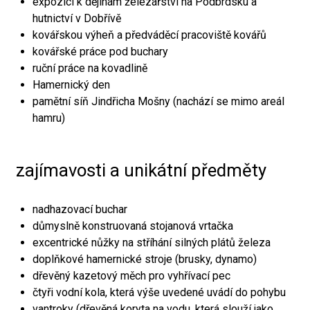
expozici k dějinám železářství na Podbrdsku a
hutnictví v Dobřívě
kovářskou výheň a předváděcí pracoviště kovářů
kovářské práce pod buchary
ruční práce na kovadlině
Hamernický den
pamětní síň Jindřicha Mošny (nachází se mimo areál
hamru)
zajímavosti a unikátní předměty
nadhazovací buchar
důmyslně konstruovaná stojanová vrtačka
excentrické nůžky na stříhání silných plátů železa
doplňkové hamernické stroje (brusky, dynamo)
dřevěný kazetový měch pro vyhřívací pec
čtyři vodní kola, která výše uvedené uvádí do pohybu
vantroky (dřevěná koryta na vodu, která slouží jako