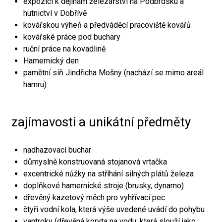
expozici k dějinám železářství na Podbrdsku a
hutnictví v Dobřívě
kovářskou výheň a předváděcí pracoviště kovářů
kovářské práce pod buchary
ruční práce na kovadlině
Hamernický den
pamětní síň Jindřicha Mošny (nachází se mimo areál
hamru)
zajímavosti a unikátní předměty
nadhazovací buchar
důmyslně konstruovaná stojanová vrtačka
excentrické nůžky na stříhání silných plátů železa
doplňkové hamernické stroje (brusky, dynamo)
dřevěný kazetový měch pro vyhřívací pec
čtyři vodní kola, která výše uvedené uvádí do pohybu
vantroky (dřevěná koryta na vodu, která slouží jako