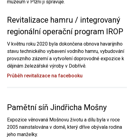
muzeum v Plzni ji spravuje.
Revitalizace hamru / integrovaný
regionální operační program IROP
V květnu roku 2020 byla dokončena obnova havarijního
stavu technického vybavení vodního hamru, vybudování
provozního zázemí a vytvoření doprovodné expozice k
dějinám železářské výroby v Dobřívě.
Průběh revitalizace na facebooku
Pamětní síň Jindřicha Mošny
Expozice věnovaná Mošnovu životu a dílu byla v roce
2005 nainstalována v domě, který dříve obývala rodina
jeho manželky.