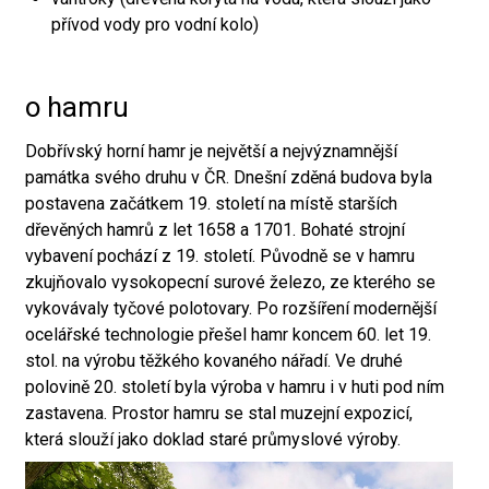
přívod vody pro vodní kolo)
o hamru
Dobřívský horní hamr je největší a nejvýznamnější
památka svého druhu v ČR. Dnešní zděná budova byla
postavena začátkem 19. století na místě starších
dřevěných hamrů z let 1658 a 1701. Bohaté strojní
vybavení pochází z 19. století. Původně se v hamru
zkujňovalo vysokopecní surové železo, ze kterého se
vykovávaly tyčové polotovary. Po rozšíření modernější
ocelářské technologie přešel hamr koncem 60. let 19.
stol. na výrobu těžkého kovaného nářadí. Ve druhé
polovině 20. století byla výroba v hamru i v huti pod ním
zastavena. Prostor hamru se stal muzejní expozicí,
která slouží jako doklad staré průmyslové výroby.