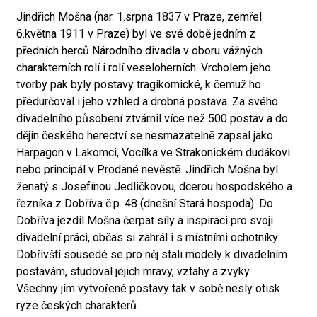
Jindřich Mošna (nar. 1.srpna 1837 v Praze, zemřel
6.května 1911 v Praze) byl ve své době jedním z
předních herců Národního divadla v oboru vážných
charakterních rolí i rolí veseloherních. Vrcholem jeho
tvorby pak byly postavy tragikomické, k čemuž ho
předurčoval i jeho vzhled a drobná postava. Za svého
divadelního působení ztvárnil více než 500 postav a do
dějin českého herectví se nesmazatelně zapsal jako
Harpagon v Lakomci, Vocílka ve Strakonickém dudákovi
nebo principál v Prodané nevěstě. Jindřich Mošna byl
ženatý s Josefínou Jedličkovou, dcerou hospodského a
řezníka z Dobříva č.p. 48 (dnešní Stará hospoda). Do
Dobříva jezdil Mošna čerpat síly a inspiraci pro svoji
divadelní práci, občas si zahrál i s místními ochotníky.
Dobřívští sousedé se pro něj stali modely k divadelním
postavám, studoval jejich mravy, vztahy a zvyky.
Všechny jím vytvořené postavy tak v sobě nesly otisk
ryze českých charakterů.