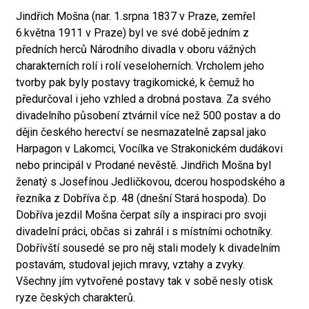
Jindřich Mošna (nar. 1.srpna 1837 v Praze, zemřel
6.května 1911 v Praze) byl ve své době jedním z
předních herců Národního divadla v oboru vážných
charakterních rolí i rolí veseloherních. Vrcholem jeho
tvorby pak byly postavy tragikomické, k čemuž ho
předurčoval i jeho vzhled a drobná postava. Za svého
divadelního působení ztvárnil více než 500 postav a do
dějin českého herectví se nesmazatelně zapsal jako
Harpagon v Lakomci, Vocílka ve Strakonickém dudákovi
nebo principál v Prodané nevěstě. Jindřich Mošna byl
ženatý s Josefínou Jedličkovou, dcerou hospodského a
řezníka z Dobříva č.p. 48 (dnešní Stará hospoda). Do
Dobříva jezdil Mošna čerpat síly a inspiraci pro svoji
divadelní práci, občas si zahrál i s místními ochotníky.
Dobřívští sousedé se pro něj stali modely k divadelním
postavám, studoval jejich mravy, vztahy a zvyky.
Všechny jím vytvořené postavy tak v sobě nesly otisk
ryze českých charakterů.