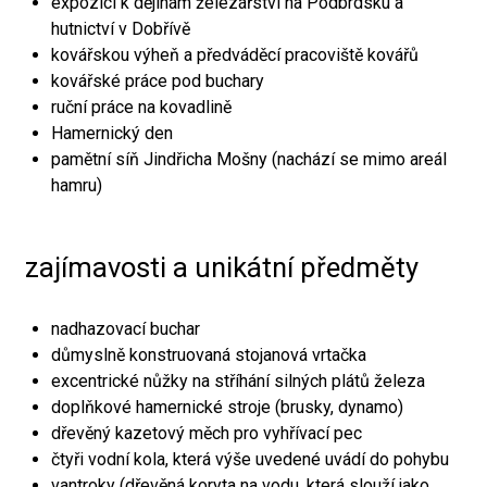
expozici k dějinám železářství na Podbrdsku a
hutnictví v Dobřívě
kovářskou výheň a předváděcí pracoviště kovářů
kovářské práce pod buchary
ruční práce na kovadlině
Hamernický den
pamětní síň Jindřicha Mošny (nachází se mimo areál
hamru)
zajímavosti a unikátní předměty
nadhazovací buchar
důmyslně konstruovaná stojanová vrtačka
excentrické nůžky na stříhání silných plátů železa
doplňkové hamernické stroje (brusky, dynamo)
dřevěný kazetový měch pro vyhřívací pec
čtyři vodní kola, která výše uvedené uvádí do pohybu
vantroky (dřevěná koryta na vodu, která slouží jako