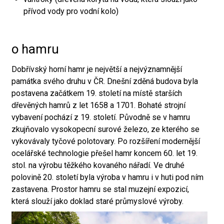
přívod vody pro vodní kolo)
o hamru
Dobřívský horní hamr je největší a nejvýznamnější
památka svého druhu v ČR. Dnešní zděná budova byla
postavena začátkem 19. století na místě starších
dřevěných hamrů z let 1658 a 1701. Bohaté strojní
vybavení pochází z 19. století. Původně se v hamru
zkujňovalo vysokopecní surové železo, ze kterého se
vykovávaly tyčové polotovary. Po rozšíření modernější
ocelářské technologie přešel hamr koncem 60. let 19.
stol. na výrobu těžkého kovaného nářadí. Ve druhé
polovině 20. století byla výroba v hamru i v huti pod ním
zastavena. Prostor hamru se stal muzejní expozicí,
která slouží jako doklad staré průmyslové výroby.