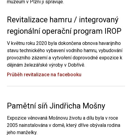
muzeum v Plzni ji spravuje.
Revitalizace hamru / integrovaný
regionální operační program IROP
V květnu roku 2020 byla dokončena obnova havarijního
stavu technického vybavení vodního hamru, vybudování
provozního zázemí a vytvoření doprovodné expozice k
dějinám železářské výroby v Dobřívě.
Průběh revitalizace na facebooku
Pamětní síň Jindřicha Mošny
Expozice věnovaná Mošnovu životu a dílu byla v roce
2005 nainstalována v domě, který dříve obývala rodina
jeho manželky.