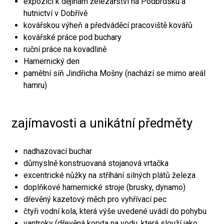
expozici k dějinám železářství na Podbrdsku a
hutnictví v Dobřívě
kovářskou výheň a předváděcí pracoviště kovářů
kovářské práce pod buchary
ruční práce na kovadlině
Hamernický den
pamětní síň Jindřicha Mošny (nachází se mimo areál
hamru)
zajímavosti a unikátní předměty
nadhazovací buchar
důmyslně konstruovaná stojanová vrtačka
excentrické nůžky na stříhání silných plátů železa
doplňkové hamernické stroje (brusky, dynamo)
dřevěný kazetový měch pro vyhřívací pec
čtyři vodní kola, která výše uvedené uvádí do pohybu
vantroky (dřevěná koryta na vodu, která slouží jako