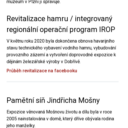
muzeum v Plzni ji spravuje.
Revitalizace hamru / integrovaný
regionální operační program IROP
V květnu roku 2020 byla dokončena obnova havarijního
stavu technického vybavení vodního hamru, vybudování
provozního zázemí a vytvoření doprovodné expozice k
dějinám železářské výroby v Dobřívě.
Průběh revitalizace na facebooku
Pamětní síň Jindřicha Mošny
Expozice věnovaná Mošnovu životu a dílu byla v roce
2005 nainstalována v domě, který dříve obývala rodina
jeho manželky.