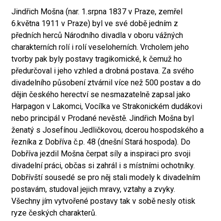
Jindřich Mošna (nar. 1.srpna 1837 v Praze, zemřel
6.května 1911 v Praze) byl ve své době jedním z
předních herců Národního divadla v oboru vážných
charakterních rolí i rolí veseloherních. Vrcholem jeho
tvorby pak byly postavy tragikomické, k čemuž ho
předurčoval i jeho vzhled a drobná postava. Za svého
divadelního působení ztvárnil více než 500 postav a do
dějin českého herectví se nesmazatelně zapsal jako
Harpagon v Lakomci, Vocílka ve Strakonickém dudákovi
nebo principál v Prodané nevěstě. Jindřich Mošna byl
ženatý s Josefínou Jedličkovou, dcerou hospodského a
řezníka z Dobříva č.p. 48 (dnešní Stará hospoda). Do
Dobříva jezdil Mošna čerpat síly a inspiraci pro svoji
divadelní práci, občas si zahrál i s místními ochotníky.
Dobřívští sousedé se pro něj stali modely k divadelním
postavám, studoval jejich mravy, vztahy a zvyky.
Všechny jím vytvořené postavy tak v sobě nesly otisk
ryze českých charakterů.