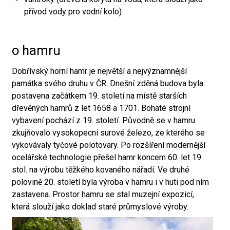
přívod vody pro vodní kolo)
o hamru
Dobřívský horní hamr je největší a nejvýznamnější
památka svého druhu v ČR. Dnešní zděná budova byla
postavena začátkem 19. století na místě starších
dřevěných hamrů z let 1658 a 1701. Bohaté strojní
vybavení pochází z 19. století. Původně se v hamru
zkujňovalo vysokopecní surové železo, ze kterého se
vykovávaly tyčové polotovary. Po rozšíření modernější
ocelářské technologie přešel hamr koncem 60. let 19.
stol. na výrobu těžkého kovaného nářadí. Ve druhé
polovině 20. století byla výroba v hamru i v huti pod ním
zastavena. Prostor hamru se stal muzejní expozicí,
která slouží jako doklad staré průmyslové výroby.