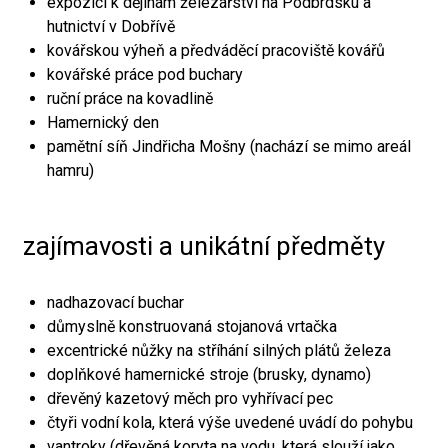
expozici k dějinám železářství na Podbrdsku a
hutnictví v Dobřívě
kovářskou výheň a předváděcí pracoviště kovářů
kovářské práce pod buchary
ruční práce na kovadlině
Hamernický den
pamětní síň Jindřicha Mošny (nachází se mimo areál
hamru)
zajímavosti a unikátní předměty
nadhazovací buchar
důmyslně konstruovaná stojanová vrtačka
excentrické nůžky na stříhání silných plátů železa
doplňkové hamernické stroje (brusky, dynamo)
dřevěný kazetový měch pro vyhřívací pec
čtyři vodní kola, která výše uvedené uvádí do pohybu
vantroky (dřevěná koryta na vodu, která slouží jako