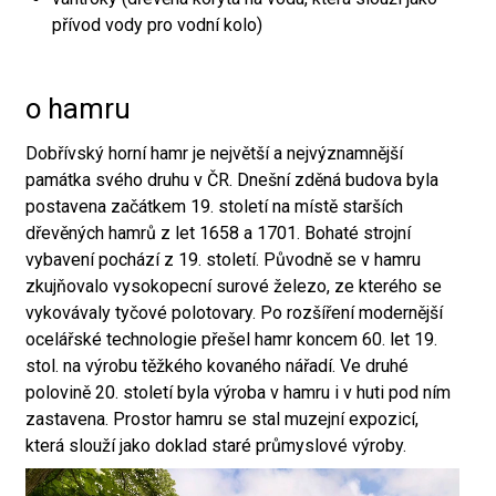
přívod vody pro vodní kolo)
o hamru
Dobřívský horní hamr je největší a nejvýznamnější
památka svého druhu v ČR. Dnešní zděná budova byla
postavena začátkem 19. století na místě starších
dřevěných hamrů z let 1658 a 1701. Bohaté strojní
vybavení pochází z 19. století. Původně se v hamru
zkujňovalo vysokopecní surové železo, ze kterého se
vykovávaly tyčové polotovary. Po rozšíření modernější
ocelářské technologie přešel hamr koncem 60. let 19.
stol. na výrobu těžkého kovaného nářadí. Ve druhé
polovině 20. století byla výroba v hamru i v huti pod ním
zastavena. Prostor hamru se stal muzejní expozicí,
která slouží jako doklad staré průmyslové výroby.