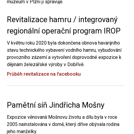
muzeum v Plzni ji spravuje.
Revitalizace hamru / integrovaný
regionální operační program IROP
V květnu roku 2020 byla dokončena obnova havarijního
stavu technického vybavení vodního hamru, vybudování
provozního zázemí a vytvoření doprovodné expozice k
dějinám železářské výroby v Dobřívě.
Průběh revitalizace na facebooku
Pamětní síň Jindřicha Mošny
Expozice věnovaná Mošnovu životu a dílu byla v roce
2005 nainstalována v domě, který dříve obývala rodina
jeho manželky.