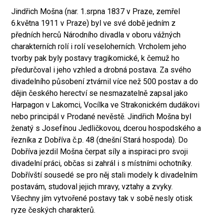
Jindřich Mošna (nar. 1.srpna 1837 v Praze, zemřel
6.května 1911 v Praze) byl ve své době jedním z
předních herců Národního divadla v oboru vážných
charakterních rolí i rolí veseloherních. Vrcholem jeho
tvorby pak byly postavy tragikomické, k čemuž ho
předurčoval i jeho vzhled a drobná postava. Za svého
divadelního působení ztvárnil více než 500 postav a do
dějin českého herectví se nesmazatelně zapsal jako
Harpagon v Lakomci, Vocílka ve Strakonickém dudákovi
nebo principál v Prodané nevěstě. Jindřich Mošna byl
ženatý s Josefínou Jedličkovou, dcerou hospodského a
řezníka z Dobříva č.p. 48 (dnešní Stará hospoda). Do
Dobříva jezdil Mošna čerpat síly a inspiraci pro svoji
divadelní práci, občas si zahrál i s místními ochotníky.
Dobřívští sousedé se pro něj stali modely k divadelním
postavám, studoval jejich mravy, vztahy a zvyky.
Všechny jím vytvořené postavy tak v sobě nesly otisk
ryze českých charakterů.