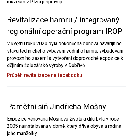
muzeum v Plzni ji spravuje.
Revitalizace hamru / integrovaný
regionální operační program IROP
V květnu roku 2020 byla dokončena obnova havarijního
stavu technického vybavení vodního hamru, vybudování
provozního zázemí a vytvoření doprovodné expozice k
dějinám železářské výroby v Dobřívě.
Průběh revitalizace na facebooku
Pamětní síň Jindřicha Mošny
Expozice věnovaná Mošnovu životu a dílu byla v roce
2005 nainstalována v domě, který dříve obývala rodina
jeho manželky.