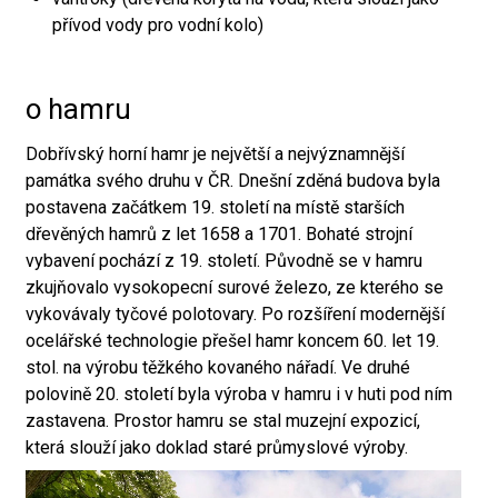
přívod vody pro vodní kolo)
o hamru
Dobřívský horní hamr je největší a nejvýznamnější
památka svého druhu v ČR. Dnešní zděná budova byla
postavena začátkem 19. století na místě starších
dřevěných hamrů z let 1658 a 1701. Bohaté strojní
vybavení pochází z 19. století. Původně se v hamru
zkujňovalo vysokopecní surové železo, ze kterého se
vykovávaly tyčové polotovary. Po rozšíření modernější
ocelářské technologie přešel hamr koncem 60. let 19.
stol. na výrobu těžkého kovaného nářadí. Ve druhé
polovině 20. století byla výroba v hamru i v huti pod ním
zastavena. Prostor hamru se stal muzejní expozicí,
která slouží jako doklad staré průmyslové výroby.