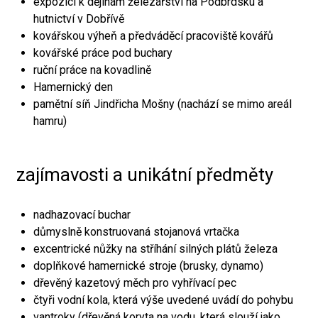
expozici k dějinám železářství na Podbrdsku a
hutnictví v Dobřívě
kovářskou výheň a předváděcí pracoviště kovářů
kovářské práce pod buchary
ruční práce na kovadlině
Hamernický den
pamětní síň Jindřicha Mošny (nachází se mimo areál
hamru)
zajímavosti a unikátní předměty
nadhazovací buchar
důmyslně konstruovaná stojanová vrtačka
excentrické nůžky na stříhání silných plátů železa
doplňkové hamernické stroje (brusky, dynamo)
dřevěný kazetový měch pro vyhřívací pec
čtyři vodní kola, která výše uvedené uvádí do pohybu
vantroky (dřevěná koryta na vodu, která slouží jako