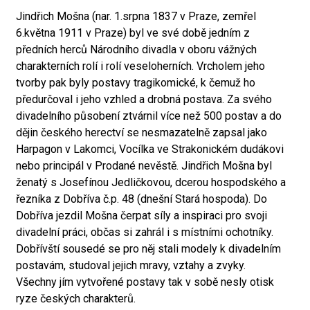
Jindřich Mošna (nar. 1.srpna 1837 v Praze, zemřel
6.května 1911 v Praze) byl ve své době jedním z
předních herců Národního divadla v oboru vážných
charakterních rolí i rolí veseloherních. Vrcholem jeho
tvorby pak byly postavy tragikomické, k čemuž ho
předurčoval i jeho vzhled a drobná postava. Za svého
divadelního působení ztvárnil více než 500 postav a do
dějin českého herectví se nesmazatelně zapsal jako
Harpagon v Lakomci, Vocílka ve Strakonickém dudákovi
nebo principál v Prodané nevěstě. Jindřich Mošna byl
ženatý s Josefínou Jedličkovou, dcerou hospodského a
řezníka z Dobříva č.p. 48 (dnešní Stará hospoda). Do
Dobříva jezdil Mošna čerpat síly a inspiraci pro svoji
divadelní práci, občas si zahrál i s místními ochotníky.
Dobřívští sousedé se pro něj stali modely k divadelním
postavám, studoval jejich mravy, vztahy a zvyky.
Všechny jím vytvořené postavy tak v sobě nesly otisk
ryze českých charakterů.