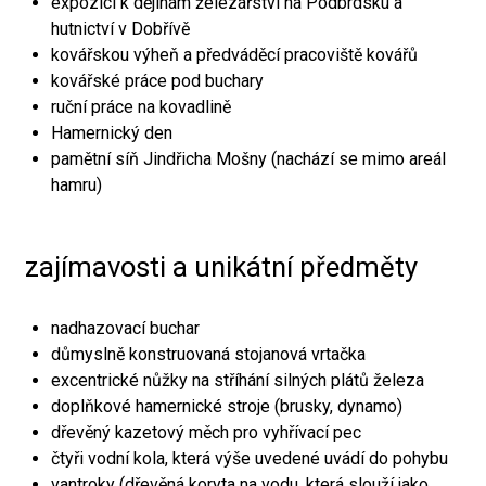
expozici k dějinám železářství na Podbrdsku a
hutnictví v Dobřívě
kovářskou výheň a předváděcí pracoviště kovářů
kovářské práce pod buchary
ruční práce na kovadlině
Hamernický den
pamětní síň Jindřicha Mošny (nachází se mimo areál
hamru)
zajímavosti a unikátní předměty
nadhazovací buchar
důmyslně konstruovaná stojanová vrtačka
excentrické nůžky na stříhání silných plátů železa
doplňkové hamernické stroje (brusky, dynamo)
dřevěný kazetový měch pro vyhřívací pec
čtyři vodní kola, která výše uvedené uvádí do pohybu
vantroky (dřevěná koryta na vodu, která slouží jako