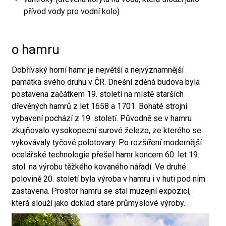
přívod vody pro vodní kolo)
o hamru
Dobřívský horní hamr je největší a nejvýznamnější
památka svého druhu v ČR. Dnešní zděná budova byla
postavena začátkem 19. století na místě starších
dřevěných hamrů z let 1658 a 1701. Bohaté strojní
vybavení pochází z 19. století. Původně se v hamru
zkujňovalo vysokopecní surové železo, ze kterého se
vykovávaly tyčové polotovary. Po rozšíření modernější
ocelářské technologie přešel hamr koncem 60. let 19.
stol. na výrobu těžkého kovaného nářadí. Ve druhé
polovině 20. století byla výroba v hamru i v huti pod ním
zastavena. Prostor hamru se stal muzejní expozicí,
která slouží jako doklad staré průmyslové výroby.