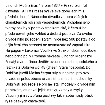
Jindřich Mošna (nar. 1.srpna 1837 v Praze, zemřel
6.května 1911 v Praze) byl ve své době jedním z
předních herců Národního divadla v oboru vážných
charakterních rolí i rolí veseloherních. Vrcholem jeho
tvorby pak byly postavy tragikomické, k čemuž ho
předurčoval i jeho vzhled a drobná postava. Za svého
divadelního působení ztvárnil více než 500 postav a do
dějin českého herectví se nesmazatelně zapsal jako
Harpagon v Lakomci, Vocílka ve Strakonickém dudákovi
nebo principál v Prodané nevěstě. Jindřich Mošna byl
ženatý s Josefínou Jedličkovou, dcerou hospodského a
řezníka z Dobříva č.p. 48 (dnešní Stará hospoda). Do
Dobříva jezdil Mošna čerpat síly a inspiraci pro svoji
divadelní práci, občas si zahrál i s místními ochotníky.
Dobřívští sousedé se pro něj stali modely k divadelním
postavám, studoval jejich mravy, vztahy a zvyky.
Všechny jím vytvořené postavy tak v sobě nesly otisk
ryze českých charakterů.