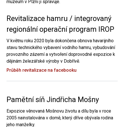
muzeum v Plzni ji spravuje.
Revitalizace hamru / integrovaný
regionální operační program IROP
V květnu roku 2020 byla dokončena obnova havarijního
stavu technického vybavení vodního hamru, vybudování
provozního zázemí a vytvoření doprovodné expozice k
dějinám železářské výroby v Dobřívě.
Průběh revitalizace na facebooku
Pamětní síň Jindřicha Mošny
Expozice věnovaná Mošnovu životu a dílu byla v roce
2005 nainstalována v domě, který dříve obývala rodina
jeho manželky.