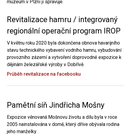
muzeum v Plzni ji spravuje.
Revitalizace hamru / integrovaný
regionální operační program IROP
V květnu roku 2020 byla dokončena obnova havarijního
stavu technického vybavení vodního hamru, vybudování
provozního zázemí a vytvoření doprovodné expozice k
dějinám železářské výroby v Dobřívě.
Průběh revitalizace na facebooku
Pamětní síň Jindřicha Mošny
Expozice věnovaná Mošnovu životu a dílu byla v roce
2005 nainstalována v domě, který dříve obývala rodina
jeho manželky.