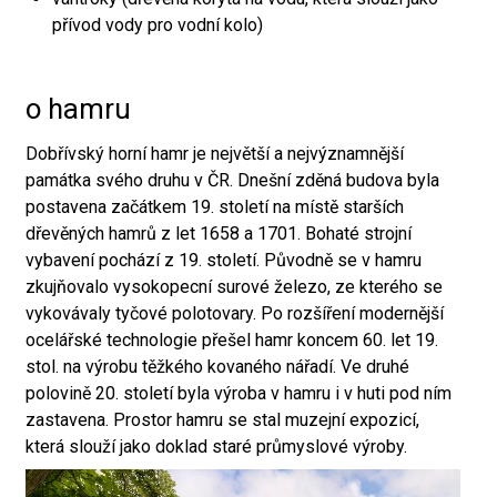
přívod vody pro vodní kolo)
o hamru
Dobřívský horní hamr je největší a nejvýznamnější
památka svého druhu v ČR. Dnešní zděná budova byla
postavena začátkem 19. století na místě starších
dřevěných hamrů z let 1658 a 1701. Bohaté strojní
vybavení pochází z 19. století. Původně se v hamru
zkujňovalo vysokopecní surové železo, ze kterého se
vykovávaly tyčové polotovary. Po rozšíření modernější
ocelářské technologie přešel hamr koncem 60. let 19.
stol. na výrobu těžkého kovaného nářadí. Ve druhé
polovině 20. století byla výroba v hamru i v huti pod ním
zastavena. Prostor hamru se stal muzejní expozicí,
která slouží jako doklad staré průmyslové výroby.