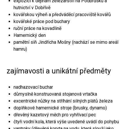
expozici k dějinám železářství na Podbrdsku a
hutnictví v Dobřívě
kovářskou výheň a předváděcí pracoviště kovářů
kovářské práce pod buchary
ruční práce na kovadlině
Hamernický den
pamětní síň Jindřicha Mošny (nachází se mimo areál
hamru)
zajímavosti a unikátní předměty
nadhazovací buchar
důmyslně konstruovaná stojanová vrtačka
excentrické nůžky na stříhání silných plátů železa
doplňkové hamernické stroje (brusky, dynamo)
dřevěný kazetový měch pro vyhřívací pec
čtyři vodní kola, která výše uvedené uvádí do pohybu
vantroky (dřevěná koryta na vodu, která slouží jako