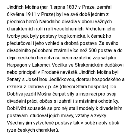
Jindřich Mošna (nar. 1.srpna 1837 v Praze, zemřel
6.května 1911 v Praze) byl ve své době jedním z
předních herců Národního divadla v oboru vážných
charakterních rolí i rolí veseloherních. Vrcholem jeho
tvorby pak byly postavy tragikomické, k čemuž ho
předurčoval i jeho vzhled a drobná postava. Za svého
divadelního působení ztvárnil více než 500 postav a do
dějin českého herectví se nesmazatelně zapsal jako
Harpagon v Lakomci, Vocílka ve Strakonickém dudákovi
nebo principál v Prodané nevěstě. Jindřich Mošna byl
ženatý s Josefínou Jedličkovou, dcerou hospodského a
řezníka z Dobříva č.p. 48 (dnešní Stará hospoda). Do
Dobříva jezdil Mošna čerpat síly a inspiraci pro svoji
divadelní práci, občas si zahrál i s místními ochotníky.
Dobřívští sousedé se pro něj stali modely k divadelním
postavám, studoval jejich mravy, vztahy a zvyky.
Všechny jím vytvořené postavy tak v sobě nesly otisk
ryze českých charakterů.