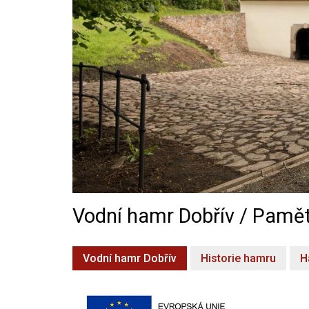
Vodní hamr Dobřív / Pamět
Vodní hamr Dobřív
Historie hamru
H