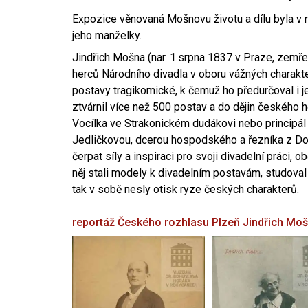
Expozice věnovaná Mošnovu životu a dílu byla v r
jeho manželky.
Jindřich Mošna (nar. 1.srpna 1837 v Praze, zemře
herců Národního divadla v oboru vážných charakter
postavy tragikomické, k čemuž ho předurčoval i 
ztvárnil více než 500 postav a do dějin českého
Vocílka ve Strakonickém dudákovi nebo principál
Jedličkovou, dcerou hospodského a řezníka z Dob
čerpat síly a inspiraci pro svoji divadelní práci, 
něj stali modely k divadelním postavám, studoval
tak v sobě nesly otisk ryze českých charakterů.
reportáž Českého rozhlasu Plzeň
Jindřich Mo