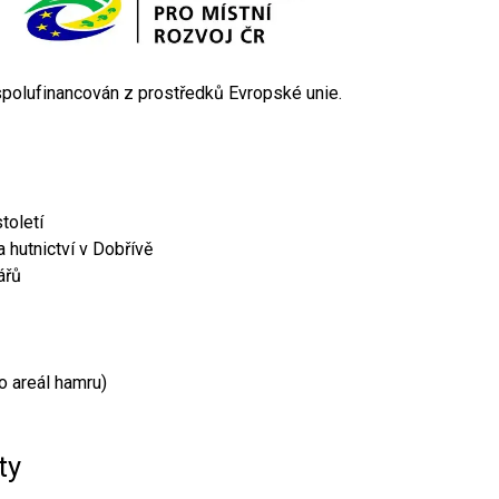
 spolufinancován z prostředků Evropské unie.
toletí
 hutnictví v Dobřívě
ářů
o areál hamru)
ty