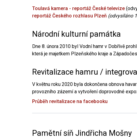
Toulavá kamera - reportáž České televize
(odvy
reportáž Českého rozhlasu Plzeň
(odvysíláno 1
Národní kulturní památka
Dne 8. února 2010 byl Vodní hamr v Dobřívě prohl
která je majetkem Plzeňského kraje a Západočesk
Revitalizace hamru / integrov
V květnu roku 2020 byla dokončena obnova havari
provozního zázemí a vytvoření doprovodné expoz
Průběh revitalizace na facebooku
Pamětní síň Jindřicha Mošny