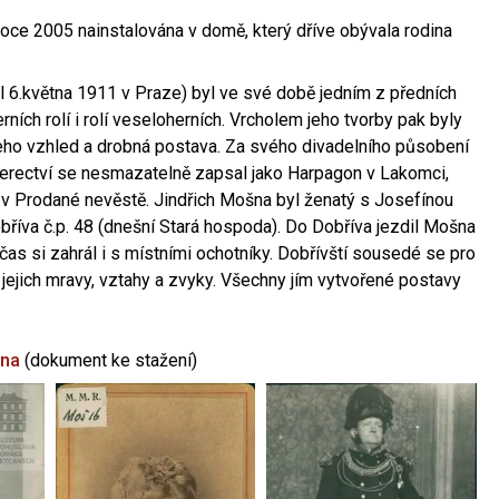
oce 2005 nainstalována v domě, který dříve obývala rodina
l 6.května 1911 v Praze) byl ve své době jedním z předních
ních rolí i rolí veseloherních. Vrcholem jeho tvorby pak byly
jeho vzhled a drobná postava. Za svého divadelního působení
 herectví se nesmazatelně zapsal jako Harpagon v Lakomci,
 v Prodané nevěstě. Jindřich Mošna byl ženatý s Josefínou
říva č.p. 48 (dnešní Stará hospoda). Do Dobříva jezdil Mošna
občas si zahrál i s místními ochotníky. Dobřívští sousedé se pro
 jejich mravy, vztahy a zvyky. Všechny jím vytvořené postavy
šna
(dokument ke stažení)