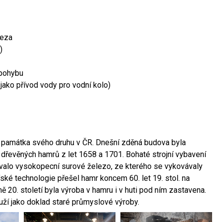
leza
)
 pohybu
 jako přívod vody pro vodní kolo)
ší památka svého druhu v ČR. Dnešní zděná budova byla
 dřevěných hamrů z let 1658 a 1701. Bohaté strojní vybavení
ovalo vysokopecní surové železo, ze kterého se vykovávaly
ské technologie přešel hamr koncem 60. let 19. stol. na
 20. století byla výroba v hamru i v huti pod ním zastavena.
ouží jako doklad staré průmyslové výroby.