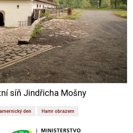
ní síň Jindřicha Mošny
amernický den
Hamr obrazem