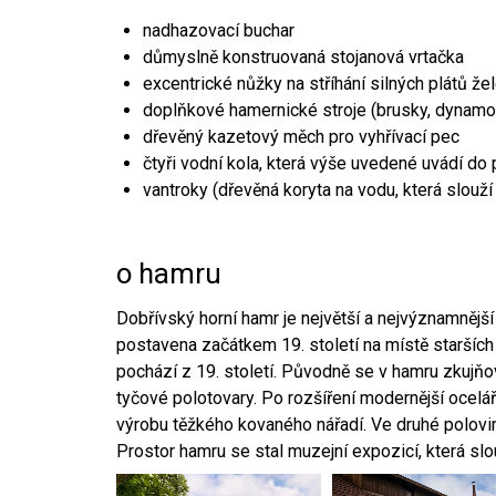
nadhazovací buchar
důmyslně konstruovaná stojanová vrtačka
excentrické nůžky na stříhání silných plátů že
doplňkové hamernické stroje (brusky, dynamo
dřevěný kazetový měch pro vyhřívací pec
čtyři vodní kola, která výše uvedené uvádí do
vantroky (dřevěná koryta na vodu, která slouží
o hamru
Dobřívský horní hamr je největší a nejvýznamněj
postavena začátkem 19. století na místě starších
pochází z 19. století. Původně se v hamru zkujň
tyčové polotovary. Po rozšíření modernější ocelář
výrobu těžkého kovaného nářadí. Ve druhé polovině
Prostor hamru se stal muzejní expozicí, která sl