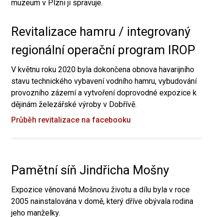
muzeum v Plzni ji spravuje.
Revitalizace hamru / integrovaný
regionální operační program IROP
V květnu roku 2020 byla dokončena obnova havarijního
stavu technického vybavení vodního hamru, vybudování
provozního zázemí a vytvoření doprovodné expozice k
dějinám železářské výroby v Dobřívě.
Průběh revitalizace na facebooku
Pamětní síň Jindřicha Mošny
Expozice věnovaná Mošnovu životu a dílu byla v roce
2005 nainstalována v domě, který dříve obývala rodina
jeho manželky.