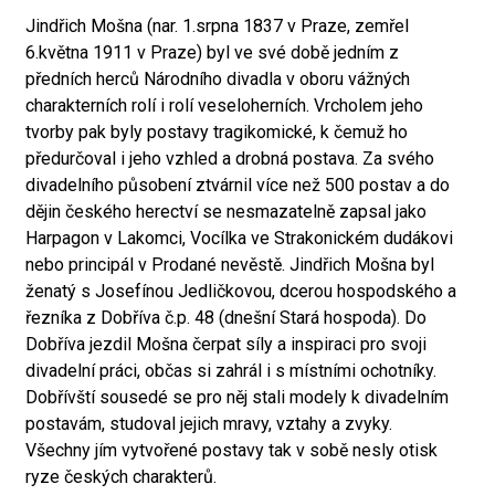
Jindřich Mošna (nar. 1.srpna 1837 v Praze, zemřel
6.května 1911 v Praze) byl ve své době jedním z
předních herců Národního divadla v oboru vážných
charakterních rolí i rolí veseloherních. Vrcholem jeho
tvorby pak byly postavy tragikomické, k čemuž ho
předurčoval i jeho vzhled a drobná postava. Za svého
divadelního působení ztvárnil více než 500 postav a do
dějin českého herectví se nesmazatelně zapsal jako
Harpagon v Lakomci, Vocílka ve Strakonickém dudákovi
nebo principál v Prodané nevěstě. Jindřich Mošna byl
ženatý s Josefínou Jedličkovou, dcerou hospodského a
řezníka z Dobříva č.p. 48 (dnešní Stará hospoda). Do
Dobříva jezdil Mošna čerpat síly a inspiraci pro svoji
divadelní práci, občas si zahrál i s místními ochotníky.
Dobřívští sousedé se pro něj stali modely k divadelním
postavám, studoval jejich mravy, vztahy a zvyky.
Všechny jím vytvořené postavy tak v sobě nesly otisk
ryze českých charakterů.