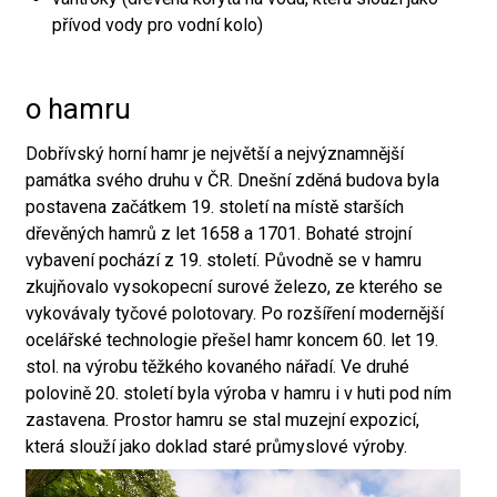
přívod vody pro vodní kolo)
o hamru
Dobřívský horní hamr je největší a nejvýznamnější
památka svého druhu v ČR. Dnešní zděná budova byla
postavena začátkem 19. století na místě starších
dřevěných hamrů z let 1658 a 1701. Bohaté strojní
vybavení pochází z 19. století. Původně se v hamru
zkujňovalo vysokopecní surové železo, ze kterého se
vykovávaly tyčové polotovary. Po rozšíření modernější
ocelářské technologie přešel hamr koncem 60. let 19.
stol. na výrobu těžkého kovaného nářadí. Ve druhé
polovině 20. století byla výroba v hamru i v huti pod ním
zastavena. Prostor hamru se stal muzejní expozicí,
která slouží jako doklad staré průmyslové výroby.