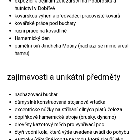
expozici k dějinám železářství na Podbrdsku a
hutnictví v Dobřívě
kovářskou výheň a předváděcí pracoviště kovářů
kovářské práce pod buchary
ruční práce na kovadlině
Hamernický den
pamětní síň Jindřicha Mošny (nachází se mimo areál
hamru)
zajímavosti a unikátní předměty
nadhazovací buchar
důmyslně konstruovaná stojanová vrtačka
excentrické nůžky na stříhání silných plátů železa
doplňkové hamernické stroje (brusky, dynamo)
dřevěný kazetový měch pro vyhřívací pec
čtyři vodní kola, která výše uvedené uvádí do pohybu
vantroky (dřevěná koryta na vodu, která slouží jako